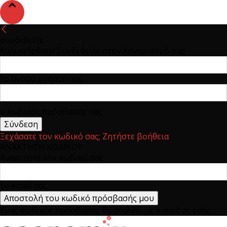
συνδεθείτε
Καλωσήρθατε! Συνδεθείτε στον λογαριασμό σας
το όνομα χρήστη σας
ο κωδικός πρόσβασης σας
Ξεχάσατε τον κωδικό σας; Ζητήστε βοήθεια
ΑΝΑΚΤΗΣΗ ΚΩΔΙΚΟΥ
Ανακτήστε τον κωδικό σας
το email σας
Ένας κωδικός πρόσβασης θα σταλθεί με e-mail σε εσάς.