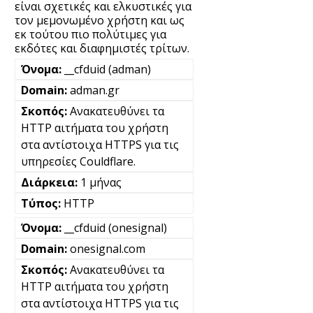
είναι σχετικές και ελκυστικές για
τον μεμονωμένο χρήστη και ως
εκ τούτου πιο πολύτιμες για
εκδότες και διαφημιστές τρίτων.
__cfduid (adman)
adman.gr
Ανακατευθύνει τα
HTTP αιτήματα του χρήστη
στα αντίστοιχα HTTPS για τις
υπηρεσίες Couldflare.
1 μήνας
HTTP
__cfduid (onesignal)
onesignal.com
Ανακατευθύνει τα
HTTP αιτήματα του χρήστη
στα αντίστοιχα HTTPS για τις