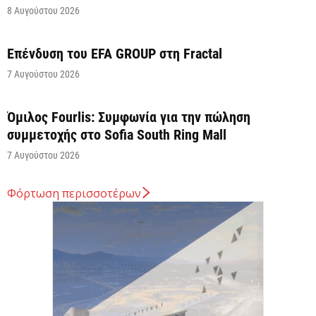
8 Αυγούστου 2026
Επένδυση του EFA GROUP στη Fractal
7 Αυγούστου 2026
Όμιλος Fourlis: Συμφωνία για την πώληση
συμμετοχής στο Sofia South Ring Mall
7 Αυγούστου 2026
Φόρτωση περισσοτέρων
Σταύρος Καλαφάτης: «Έχουμε δημιουργήσει 20.000
νέες θέσεις εργασίας υψηλής εξειδίκευσης τα
τελευταία επτά χρόνια...
7 Αυγούστου 2026
Θεσσαλονίκη: Οι αλλαγές στις λεωφορειακές
γραμμές που θα ισχύσουν με τη λειτουργία της