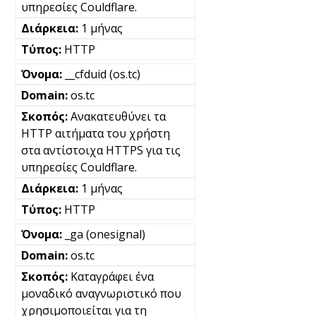
υπηρεσίες Couldflare.
1 μήνας
HTTP
__cfduid (os.tc)
os.tc
Ανακατευθύνει τα
HTTP αιτήματα του χρήστη
στα αντίστοιχα HTTPS για τις
υπηρεσίες Couldflare.
1 μήνας
HTTP
_ga (onesignal)
os.tc
Καταγράφει ένα
μοναδικό αναγνωριστικό που
χρησιμοποιείται για τη