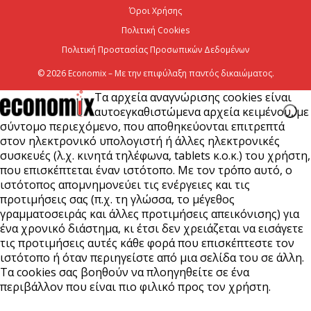
Όροι Χρήσης
Πολιτική Cookies
Πολιτική Προστασίας Προσωπικών Δεδομένων
© 2026 Economix – Με την επιφύλαξη παντός δικαιώματος.
Τα αρχεία αναγνώρισης cookies είναι
αυτοεγκαθιστώμενα αρχεία κειμένου, με
σύντομο περιεχόμενο, που αποθηκεύονται επιτρεπτά
στον ηλεκτρονικό υπολογιστή ή άλλες ηλεκτρονικές
συσκευές (λ.χ. κινητά τηλέφωνα, tablets κ.ο.κ.) του χρήστη,
που επισκέπτεται έναν ιστότοπο. Με τον τρόπο αυτό, ο
ιστότοπος απομνημονεύει τις ενέργειες και τις
προτιμήσεις σας (π.χ. τη γλώσσα, το μέγεθος
γραμματοσειράς και άλλες προτιμήσεις απεικόνισης) για
ένα χρονικό διάστημα, κι έτσι δεν χρειάζεται να εισάγετε
τις προτιμήσεις αυτές κάθε φορά που επισκέπτεστε τον
ιστότοπο ή όταν περιηγείστε από μια σελίδα του σε άλλη.
Τα cookies σας βοηθούν να πλοηγηθείτε σε ένα
περιβάλλον που είναι πιο φιλικό προς τον χρήστη.