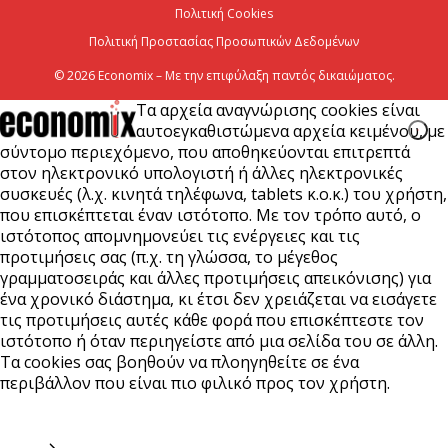
Πολιτική Cookies
Πολιτική Προστασίας Προσωπικών Δεδομένων
© 2026 Economix – Με την επιφύλαξη παντός δικαιώματος.
Τα αρχεία αναγνώρισης cookies είναι
αυτοεγκαθιστώμενα αρχεία κειμένου, με
σύντομο περιεχόμενο, που αποθηκεύονται επιτρεπτά
στον ηλεκτρονικό υπολογιστή ή άλλες ηλεκτρονικές
συσκευές (λ.χ. κινητά τηλέφωνα, tablets κ.ο.κ.) του χρήστη,
που επισκέπτεται έναν ιστότοπο. Με τον τρόπο αυτό, ο
ιστότοπος απομνημονεύει τις ενέργειες και τις
προτιμήσεις σας (π.χ. τη γλώσσα, το μέγεθος
γραμματοσειράς και άλλες προτιμήσεις απεικόνισης) για
ένα χρονικό διάστημα, κι έτσι δεν χρειάζεται να εισάγετε
τις προτιμήσεις αυτές κάθε φορά που επισκέπτεστε τον
ιστότοπο ή όταν περιηγείστε από μια σελίδα του σε άλλη.
Τα cookies σας βοηθούν να πλοηγηθείτε σε ένα
περιβάλλον που είναι πιο φιλικό προς τον χρήστη.