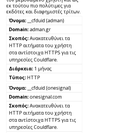
εκ τούτου πιο πολύτιμες για
εκδότες και διαφημιστές τρίτων.
__cfduid (adman)
adman.gr
Ανακατευθύνει τα
HTTP αιτήματα του χρήστη
στα αντίστοιχα HTTPS για τις
υπηρεσίες Couldflare.
1 μήνας
HTTP
__cfduid (onesignal)
onesignal.com
Ανακατευθύνει τα
HTTP αιτήματα του χρήστη
στα αντίστοιχα HTTPS για τις
υπηρεσίες Couldflare.