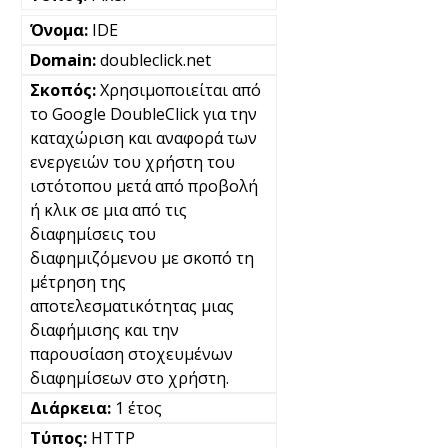
IDE
doubleclick.net
Χρησιμοποιείται από
το Google DoubleClick για την
καταχώριση και αναφορά των
ενεργειών του χρήστη του
ιστότοπου μετά από προβολή
ή κλικ σε μια από τις
διαφημίσεις του
διαφημιζόμενου με σκοπό τη
μέτρηση της
αποτελεσματικότητας μιας
διαφήμισης και την
παρουσίαση στοχευμένων
διαφημίσεων στο χρήστη.
1 έτος
HTTP