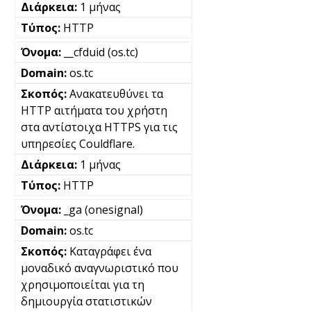
1 μήνας
HTTP
__cfduid (os.tc)
os.tc
Ανακατευθύνει τα
HTTP αιτήματα του χρήστη
στα αντίστοιχα HTTPS για τις
υπηρεσίες Couldflare.
1 μήνας
HTTP
_ga (onesignal)
os.tc
Καταγράφει ένα
μοναδικό αναγνωριστικό που
χρησιμοποιείται για τη
δημιουργία στατιστικών