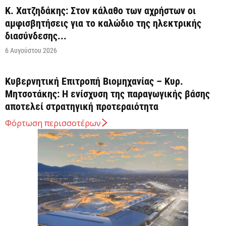
Κ. Χατζηδάκης: Στον κάλαθο των αχρήστων οι
αμφισβητήσεις για το καλώδιο της ηλεκτρικής
διασύνδεσης...
6 Αυγούστου 2026
Κυβερνητική Επιτροπή Βιομηχανίας – Κυρ.
Μητσοτάκης: Η ενίσχυση της παραγωγικής βάσης
αποτελεί στρατηγική προτεραιότητα
6 Αυγούστου 2026
Φόρτωση περισσοτέρων
Στην ΑΑΔΕ ο Κυρ. Μητσοτάκης για την εφαρμογή
myAGRO: Η χώρα δεν μπορεί να...
6 Αυγούστου 2026
Ένα υποχρεωτικό εθνικό πλαίσιο κανόνων σχετικά
με τις απαιτήσεις ασφάλειας των συστημάτων