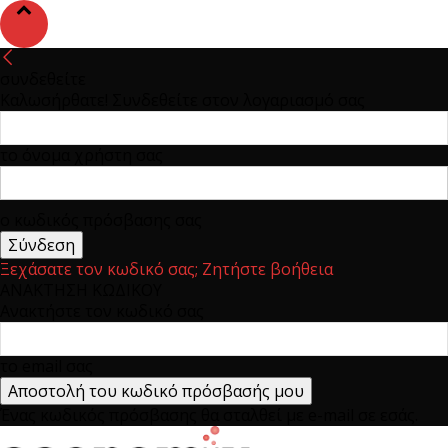
συνδεθείτε
Καλωσήρθατε! Συνδεθείτε στον λογαριασμό σας
το όνομα χρήστη σας
ο κωδικός πρόσβασης σας
Ξεχάσατε τον κωδικό σας; Ζητήστε βοήθεια
ΑΝΑΚΤΗΣΗ ΚΩΔΙΚΟΥ
Ανακτήστε τον κωδικό σας
το email σας
Ένας κωδικός πρόσβασης θα σταλθεί με e-mail σε εσάς.