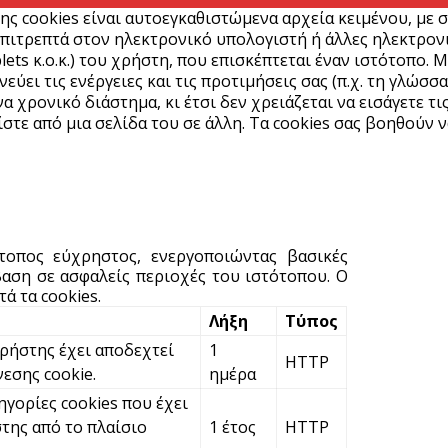
ης cookies είναι αυτοεγκαθιστώμενα αρχεία κειμένου, με 
π
πιτρεπτά στον ηλεκτρονικό υπολογιστή ή άλλες ηλεκτρονικ
5 
lets κ.ο.κ.) του χρήστη, που επισκέπτεται έναν ιστότοπο. 
ύει τις ενέργειες και τις προτιμήσεις σας (π.χ. τη γλώσσα
α χρονικό διάστημα, κι έτσι δεν χρειάζεται να εισάγετε τι
Ό
στε από μια σελίδα του σε άλλη. Τα cookies σας βοηθούν ν
σ
8
5 
Δ
ότοπος εύχρηστος, ενεργοποιώντας βασικές
κ
αση σε ασφαλείς περιοχές του ιστότοπου. Ο
5 
ά τα cookies.
Λήξη
Τύπος
Η
χρήστης έχει αποδεχτεί
1
HTTP
η
νεσης cookie.
ημέρα
Α
ηγορίες cookies που έχει
5 
της από το πλαίσιο
1 έτος
HTTP