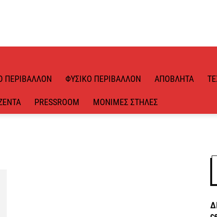
Ό ΠΕΡΙΒΆΛΛΟΝ
ΦΥΣΙΚΌ ΠΕΡΙΒΆΛΛΟΝ
ΑΠΌΒΛΗΤΑ
ΤΕ
ΖΈΝΤΑ
PRESSROOM
ΜΌΝΙΜΕΣ ΣΤΉΛΕΣ
Δ
c