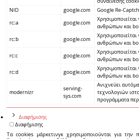
συναίνεσης cooki
NID
google.com
Google Re-Captc
Χρησιμοποιείται 
rc::a
google.com
ανθρώπων και bot
Χρησιμοποιείται 
rc::b
google.com
ανθρώπων και bo
Χρησιμοποιείται 
rc::c
google.com
ανθρώπων και bo
Χρησιμοποιείται 
rc::d
google.com
ανθρώπων και bo
Ανιχνεύει αυτόμα
serving-
modernizr
τεχνολογιών ιστο
sys.com
προγράμματα περ
Διαφήμισης
Διαφήμισης
Τα cookies μάρκετινγκ χρησιμοποιούνται για την 