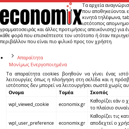
Τα αρχεία αναγνώρισ
που αποθηκεύονται ε
κινητά τηλέφωνα, tab
ιστότοπος απομνημονε
γραμματοσειράς και άλλες προτιμήσεις απεικόνισης) για έν
κάθε φορά που επισκέπτεστε τον ιστότοπο ή όταν περιηγεί
περιβάλλον που είναι πιο φιλικό προς τον χρήστη.
Απαραίτητα
Μονίμως Ενεργοποιημένα
Τα απαραίτητα cookies βοηθούν να γίνει ένας ιστ
λειτουργίες όπως η πλοήγηση στη σελίδα και η πρόσβ
ιστότοπος δεν μπορεί να λειτουργήσει σωστά χωρίς αυτ
Ονομα
Τομέα
Σκοπός
Καθορίζει εάν ο 
wpl_viewed_cookie
economix.gr
το πλαίσιο συναί
Καθορίζει τις κατ
wpl_user_preference
economix.gr
αποδεχτεί ο χρήσ