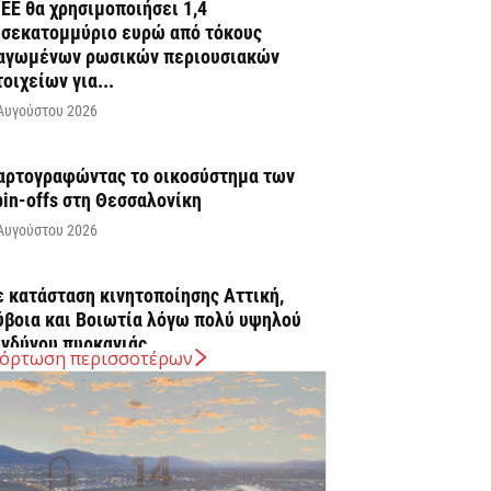
 ΕΕ θα χρησιμοποιήσει 1,4
ισεκατομμύριο ευρώ από τόκους
αγωμένων ρωσικών περιουσιακών
τοιχείων για...
Αυγούστου 2026
αρτογραφώντας το οικοσύστημα των
pin-offs στη Θεσσαλονίκη
Αυγούστου 2026
ε κατάσταση κινητοποίησης Αττική,
ύβοια και Βοιωτία λόγω πολύ υψηλού
ινδύνου πυρκαγιάς
όρτωση περισσοτέρων
Αυγούστου 2026
νω των 20 δισ. ευρώ οι ρυθμίσεις
φειλών από την έναρξη λειτουργίας της
λατφόρμας