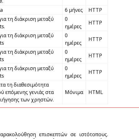
e.
C
ha
6 μήνες
HTTP
π
για τη διάκριση μεταξύ
0
HTTP
5 
s.
ημέρες
για τη διάκριση μεταξύ
0
HTTP
Χ
ts
ημέρες
σ
για τη διάκριση μεταξύ
0
HTTP
Σ
ts
ημέρες
5 
για τη διάκριση μεταξύ
0
HTTP
ts
ημέρες
τα τη διαθεσιμότητα
ύ επόμενης γενιάς στα
Μόνιμα
HTML
ιήγησης των χρηστών.
παρακολούθηση επισκεπτών σε ιστότοπους.