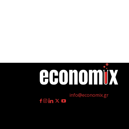
η
Γεννημένοι την 4
Ιουλίου.
Επικοινωνία:
info@economix.gr