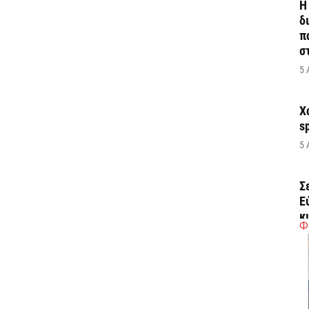
Η
δ
π
σ
5 
Χ
s
5 
Σ
Ε
κ
Φ
5 
Ά
ο
π