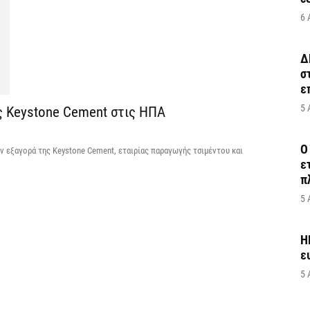
6 
Δ
σ
ε
5 
ς Keystone Cement στις ΗΠΑ
Ο
ην εξαγορά της Keystone Cement, εταιρίας παραγωγής τσιμέντου και
ε
π
5 
H
ε
5 