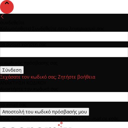
συνδεθείτε
Καλωσήρθατε! Συνδεθείτε στον λογαριασμό σας
το όνομα χρήστη σας
ο κωδικός πρόσβασης σας
Ξεχάσατε τον κωδικό σας; Ζητήστε βοήθεια
ΑΝΑΚΤΗΣΗ ΚΩΔΙΚΟΥ
Ανακτήστε τον κωδικό σας
το email σας
Ένας κωδικός πρόσβασης θα σταλθεί με e-mail σε εσάς.