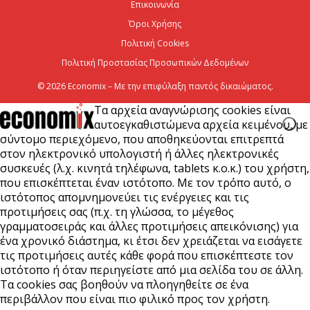
Επικοινωνία
Viohalco: Ισχυρές επιδόσεις το πρώτο εξάμηνο του
2026
Όροι Χρήσης
Πολιτική Cookies
6 Αυγούστου 2026
Πολιτική Προστασίας Προσωπικών Δεδομένων
© 2026 Economix – Με την επιφύλαξη παντός δικαιώματος.
Τα αρχεία αναγνώρισης cookies είναι
αυτοεγκαθιστώμενα αρχεία κειμένου, με
σύντομο περιεχόμενο, που αποθηκεύονται επιτρεπτά
στον ηλεκτρονικό υπολογιστή ή άλλες ηλεκτρονικές
συσκευές (λ.χ. κινητά τηλέφωνα, tablets κ.ο.κ.) του χρήστη,
που επισκέπτεται έναν ιστότοπο. Με τον τρόπο αυτό, ο
ιστότοπος απομνημονεύει τις ενέργειες και τις
προτιμήσεις σας (π.χ. τη γλώσσα, το μέγεθος
γραμματοσειράς και άλλες προτιμήσεις απεικόνισης) για
ένα χρονικό διάστημα, κι έτσι δεν χρειάζεται να εισάγετε
τις προτιμήσεις αυτές κάθε φορά που επισκέπτεστε τον
ιστότοπο ή όταν περιηγείστε από μια σελίδα του σε άλλη.
Τα cookies σας βοηθούν να πλοηγηθείτε σε ένα
περιβάλλον που είναι πιο φιλικό προς τον χρήστη.