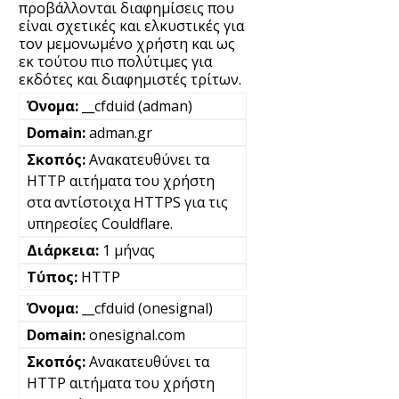
προβάλλονται διαφημίσεις που
είναι σχετικές και ελκυστικές για
τον μεμονωμένο χρήστη και ως
εκ τούτου πιο πολύτιμες για
εκδότες και διαφημιστές τρίτων.
__cfduid (adman)
adman.gr
Ανακατευθύνει τα
HTTP αιτήματα του χρήστη
στα αντίστοιχα HTTPS για τις
υπηρεσίες Couldflare.
1 μήνας
HTTP
__cfduid (onesignal)
onesignal.com
Ανακατευθύνει τα
HTTP αιτήματα του χρήστη