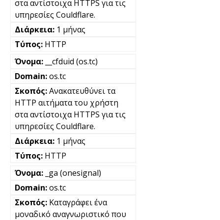
στα αντίστοιχα HTTPS για τις
υπηρεσίες Couldflare.
1 μήνας
HTTP
__cfduid (os.tc)
os.tc
Ανακατευθύνει τα
HTTP αιτήματα του χρήστη
στα αντίστοιχα HTTPS για τις
υπηρεσίες Couldflare.
1 μήνας
HTTP
_ga (onesignal)
os.tc
Καταγράφει ένα
μοναδικό αναγνωριστικό που