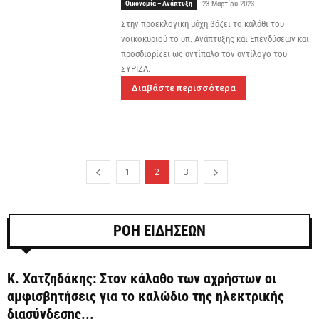
Οικονομία – Ανάπτυξη
23 Μαρτίου 2023
Στην προεκλογική μάχη βάζει το καλάθι του
νοικοκυριού το υπ. Ανάπτυξης και Επενδύσεων και
προσδιορίζει ως αντίπαλο τον αντίλογο του
ΣΥΡΙΖΑ.
Διαβάστε περισσότερα
1
2
3
ΡΟΗ ΕΙΔΗΣΕΩΝ
Κ. Χατζηδάκης: Στον κάλαθο των αχρήστων οι
αμφισβητήσεις για το καλώδιο της ηλεκτρικής
διασύνδεσης...