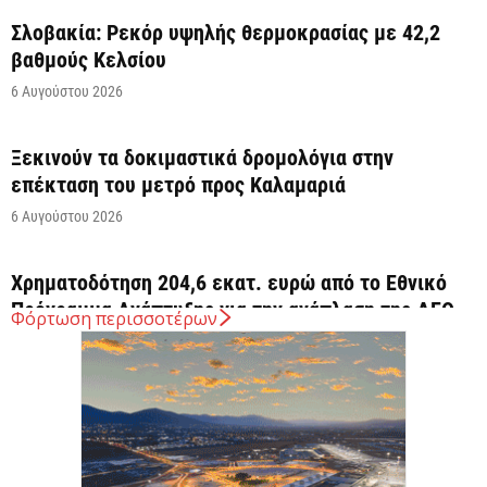
Σλοβακία: Ρεκόρ υψηλής θερμοκρασίας με 42,2
βαθμούς Κελσίου
6 Αυγούστου 2026
Ξεκινούν τα δοκιμαστικά δρομολόγια στην
επέκταση του μετρό προς Καλαμαριά
6 Αυγούστου 2026
Χρηματοδότηση 204,6 εκατ. ευρώ από το Εθνικό
Πρόγραμμα Ανάπτυξης για την ανάπλαση της ΔΕΘ
Φόρτωση περισσοτέρων
6 Αυγούστου 2026
ΟΠΕΚΑ: Αύριο η δεύτερη πληρωμή των δικαιούχων
του Λογαριασμού Αγροτικής Εστίας
6 Αυγούστου 2026