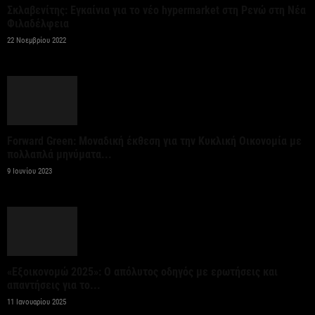
Σκλαβενίτης: Εγκαίνια για το νέο hypermarket στη Ρενώ στη Νέα
Φιλαδέλφεια
Ψεκασμοί για την καταπολέμηση των κουνουπιών,
22 Νοεμβρίου 2022
στις 10-11-12 Αυγούστου
6 Αυγούστου 2026
Αίρεται η προληπτική σύσταση για μη χρήση του
νερού στη Σίβηρη – Ολοκληρώθηκαν οι...
Forward Green: Μοναδική έκθεση για την Κυκλική Οικονομία με
πολλαπλά μηνύματα...
6 Αυγούστου 2026
9 Ιουνίου 2023
Όμιλος JUMBO: Καθαρά κέρδη 320 εκατ. ευρώ για
το 2025 – Διανομή μερίσματος 0,70...
6 Αυγούστου 2026
«Εξοικονομώ 2025»: Ο απόλυτος οδηγός με ερωτήσεις και
Οκτώ νέα οχήματα μεταφοράς
απαντήσεις για το...
εμπορευματοκιβωτίων για τον ΟΛΘ
11 Ιανουαρίου 2025