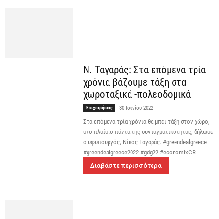
Ν. Ταγαράς: Στα επόμενα τρία
χρόνια βάζουμε τάξη στα
χωροταξικά -πολεοδομικά
Επιχειρήσεις
30 Ιουνίου 2022
Στα επόμενα τρία χρόνια θα μπει τάξη στον χώρο,
στο πλαίσιο πάντα της συνταγματικότητας, δήλωσε
ο υφυπουργός, Νίκος Ταγαράς. #greendealgreece
#greendealgreece2022 #gdg22 #economixGR
Διαβάστε περισσότερα