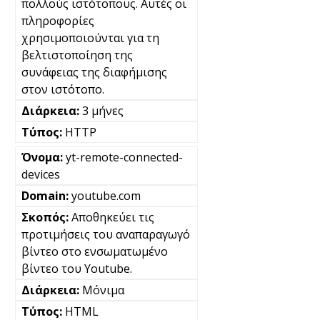
πολλούς ιστότοπους. Αυτές οι
πληροφορίες
χρησιμοποιούνται για τη
βελτιστοποίηση της
συνάφειας της διαφήμισης
στον ιστότοπο.
3 μήνες
HTTP
yt-remote-connected-
devices
youtube.com
Αποθηκεύει τις
προτιμήσεις του αναπαραγωγό
βίντεο στο ενσωματωμένο
βίντεο του Youtube.
Μόνιμα
HTML