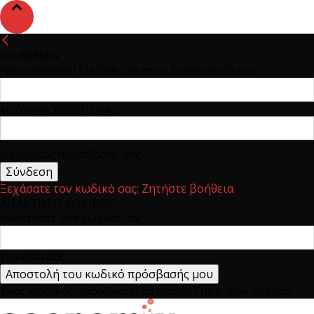
συνδεθείτε
Καλωσήρθατε! Συνδεθείτε στον λογαριασμό σας
το όνομα χρήστη σας
ο κωδικός πρόσβασης σας
Ξεχάσατε τον κωδικό σας; Ζητήστε βοήθεια
ΑΝΑΚΤΗΣΗ ΚΩΔΙΚΟΥ
Ανακτήστε τον κωδικό σας
το email σας
Ένας κωδικός πρόσβασης θα σταλθεί με e-mail σε εσάς.