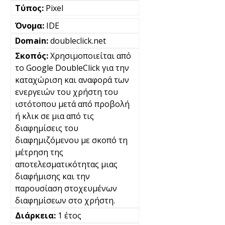
Pixel
IDE
doubleclick.net
Χρησιμοποιείται από
το Google DoubleClick για την
καταχώριση και αναφορά των
ενεργειών του χρήστη του
ιστότοπου μετά από προβολή
ή κλικ σε μια από τις
διαφημίσεις του
διαφημιζόμενου με σκοπό τη
μέτρηση της
αποτελεσματικότητας μιας
διαφήμισης και την
παρουσίαση στοχευμένων
διαφημίσεων στο χρήστη.
1 έτος