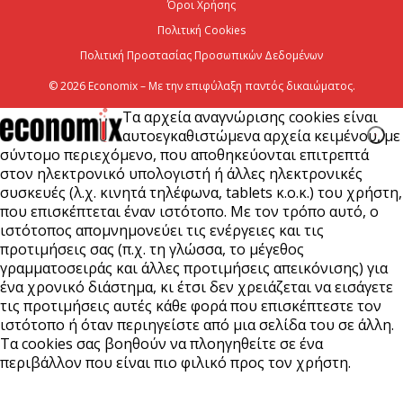
Όροι Χρήσης
Έναρξη αιτήσεων για το Πρόγραμμα «Τουρισμός για
Πολιτική Cookies
Όλους 2026-2027»
Πολιτική Προστασίας Προσωπικών Δεδομένων
5 Αυγούστου 2026
© 2026 Economix – Με την επιφύλαξη παντός δικαιώματος.
Τα αρχεία αναγνώρισης cookies είναι
αυτοεγκαθιστώμενα αρχεία κειμένου, με
σύντομο περιεχόμενο, που αποθηκεύονται επιτρεπτά
στον ηλεκτρονικό υπολογιστή ή άλλες ηλεκτρονικές
συσκευές (λ.χ. κινητά τηλέφωνα, tablets κ.ο.κ.) του χρήστη,
που επισκέπτεται έναν ιστότοπο. Με τον τρόπο αυτό, ο
ιστότοπος απομνημονεύει τις ενέργειες και τις
προτιμήσεις σας (π.χ. τη γλώσσα, το μέγεθος
γραμματοσειράς και άλλες προτιμήσεις απεικόνισης) για
ένα χρονικό διάστημα, κι έτσι δεν χρειάζεται να εισάγετε
τις προτιμήσεις αυτές κάθε φορά που επισκέπτεστε τον
ιστότοπο ή όταν περιηγείστε από μια σελίδα του σε άλλη.
Τα cookies σας βοηθούν να πλοηγηθείτε σε ένα
περιβάλλον που είναι πιο φιλικό προς τον χρήστη.