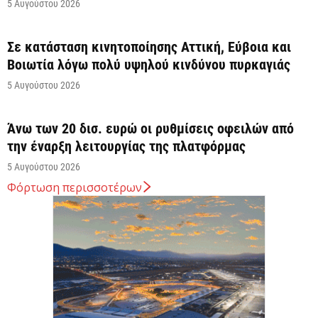
5 Αυγούστου 2026
Σε κατάσταση κινητοποίησης Αττική, Εύβοια και
Βοιωτία λόγω πολύ υψηλού κινδύνου πυρκαγιάς
5 Αυγούστου 2026
Άνω των 20 δισ. ευρώ οι ρυθμίσεις οφειλών από
την έναρξη λειτουργίας της πλατφόρμας
5 Αυγούστου 2026
Φόρτωση περισσοτέρων
Κυρ. Μητσοτάκης: Η είσοδος της Meridiam
αποτελεί μια πολύ ισχυρή ψήφο εμπιστοσύνης στον
ενεργειακό...
5 Αυγούστου 2026
Great Greek Wines: Το ελληνικό κρασί επιστρέφει