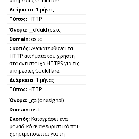
υπηρεσίες Couldflare.
1 μήνας
HTTP
__cfduid (os.tc)
os.tc
Ανακατευθύνει τα
HTTP αιτήματα του χρήστη
στα αντίστοιχα HTTPS για τις
υπηρεσίες Couldflare.
1 μήνας
HTTP
_ga (onesignal)
os.tc
Καταγράφει ένα
μοναδικό αναγνωριστικό που
χρησιμοποιείται για τη