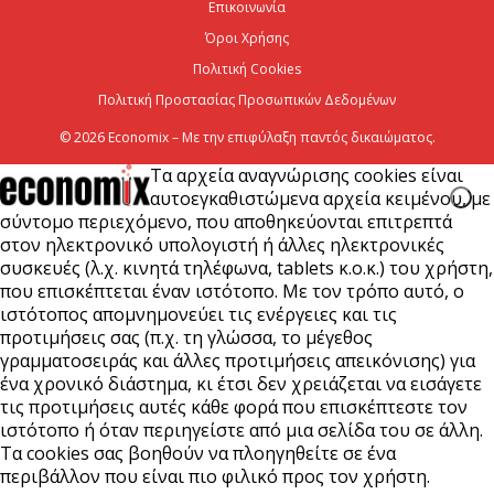
5 Αυγούστου 2026
Επικοινωνία
Όροι Χρήσης
Coca-Cola HBC: Αύξηση 9,6% στα έσοδα από
Πολιτική Cookies
πωλήσεις το πρώτο εξάμηνο του 2026
Πολιτική Προστασίας Προσωπικών Δεδομένων
5 Αυγούστου 2026
© 2026 Economix – Με την επιφύλαξη παντός δικαιώματος.
Τα αρχεία αναγνώρισης cookies είναι
αυτοεγκαθιστώμενα αρχεία κειμένου, με
σύντομο περιεχόμενο, που αποθηκεύονται επιτρεπτά
στον ηλεκτρονικό υπολογιστή ή άλλες ηλεκτρονικές
συσκευές (λ.χ. κινητά τηλέφωνα, tablets κ.ο.κ.) του χρήστη,
που επισκέπτεται έναν ιστότοπο. Με τον τρόπο αυτό, ο
ιστότοπος απομνημονεύει τις ενέργειες και τις
προτιμήσεις σας (π.χ. τη γλώσσα, το μέγεθος
γραμματοσειράς και άλλες προτιμήσεις απεικόνισης) για
ένα χρονικό διάστημα, κι έτσι δεν χρειάζεται να εισάγετε
τις προτιμήσεις αυτές κάθε φορά που επισκέπτεστε τον
ιστότοπο ή όταν περιηγείστε από μια σελίδα του σε άλλη.
Τα cookies σας βοηθούν να πλοηγηθείτε σε ένα
περιβάλλον που είναι πιο φιλικό προς τον χρήστη.