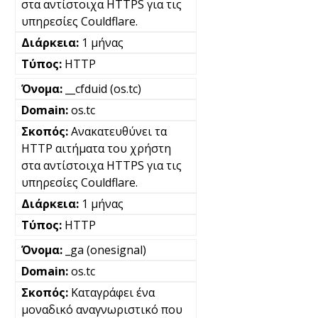
στα αντίστοιχα HTTPS για τις
υπηρεσίες Couldflare.
1 μήνας
HTTP
__cfduid (os.tc)
os.tc
Ανακατευθύνει τα
HTTP αιτήματα του χρήστη
στα αντίστοιχα HTTPS για τις
υπηρεσίες Couldflare.
1 μήνας
HTTP
_ga (onesignal)
os.tc
Καταγράφει ένα
μοναδικό αναγνωριστικό που