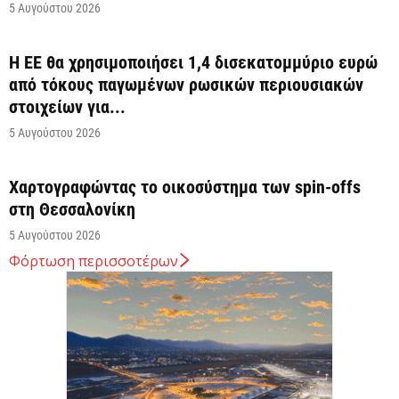
5 Αυγούστου 2026
Η ΕΕ θα χρησιμοποιήσει 1,4 δισεκατομμύριο ευρώ
από τόκους παγωμένων ρωσικών περιουσιακών
στοιχείων για...
5 Αυγούστου 2026
Χαρτογραφώντας το οικοσύστημα των spin-offs
στη Θεσσαλονίκη
5 Αυγούστου 2026
Φόρτωση περισσοτέρων
Σε κατάσταση κινητοποίησης Αττική, Εύβοια και
Βοιωτία λόγω πολύ υψηλού κινδύνου πυρκαγιάς
5 Αυγούστου 2026
Άνω των 20 δισ. ευρώ οι ρυθμίσεις οφειλών από