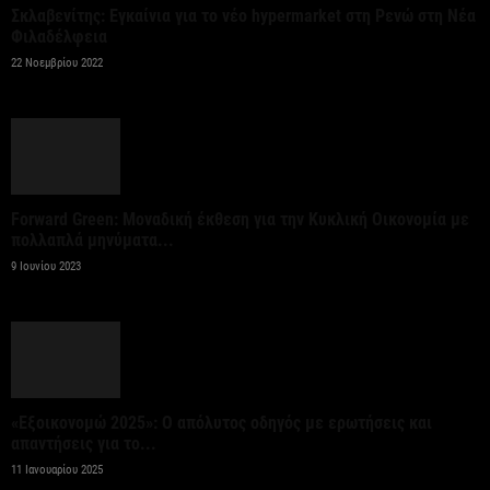
Σκλαβενίτης: Εγκαίνια για το νέο hypermarket στη Ρενώ στη Νέα
Φιλαδέλφεια
Κυρ. Μητσοτάκης σε Στ. Αγγελούδη: Καινούργια
22 Νοεμβρίου 2022
ΔΕΘ το 2030 και μεγάλος χώρος πρασίνου στο...
5 Αυγούστου 2026
Εξωδικαστικός Μηχανισμός: Άνω των 20 δισ. ευρώ
οι ρυθμίσεις οφειλών από την έναρξη
Forward Green: Μοναδική έκθεση για την Κυκλική Οικονομία με
λειτουργίας...
πολλαπλά μηνύματα...
9 Ιουνίου 2023
5 Αυγούστου 2026
Ένωση Ξενοδόχων Αττικής: Το α’ εξάμηνο του 2026
η Αθήνα διατήρησε τη δυναμική της...
5 Αυγούστου 2026
«Εξοικονομώ 2025»: Ο απόλυτος οδηγός με ερωτήσεις και
απαντήσεις για το...
Οι υψηλές θερμοκρασίες του Αυγούστου
11 Ιανουαρίου 2025