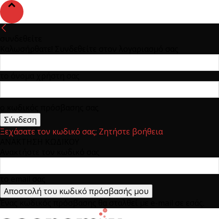
συνδεθείτε
Καλωσήρθατε! Συνδεθείτε στον λογαριασμό σας
το όνομα χρήστη σας
ο κωδικός πρόσβασης σας
Ξεχάσατε τον κωδικό σας; Ζητήστε βοήθεια
ΑΝΑΚΤΗΣΗ ΚΩΔΙΚΟΥ
Ανακτήστε τον κωδικό σας
το email σας
Ένας κωδικός πρόσβασης θα σταλθεί με e-mail σε εσάς.