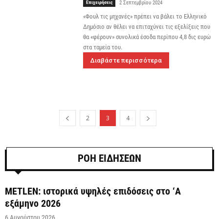
Επιχειρήσεις
2 Σεπτεμβρίου 2024
«Φουλ τις μηχανές» πρέπει να βάλει το Ελληνικό
Δημόσιο αν θέλει να επιταχύνει τις εξελίξεις που
θα «φέρουν» συνολικά έσοδα περίπου 4,8 δις ευρώ
στα ταμεία του.
Διαβάστε περισσότερα
2
3
4
ΡΟΗ ΕΙΔΗΣΕΩΝ
METLEN: ιστορικά υψηλές επιδόσεις στο ‘A
εξάμηνο 2026
6 Αυγούστου 2026