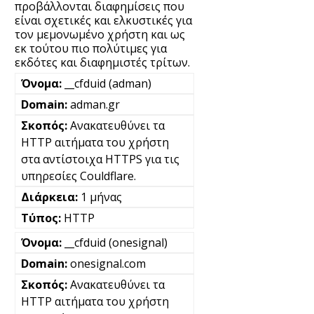
προβάλλονται διαφημίσεις που
είναι σχετικές και ελκυστικές για
τον μεμονωμένο χρήστη και ως
εκ τούτου πιο πολύτιμες για
εκδότες και διαφημιστές τρίτων.
__cfduid (adman)
adman.gr
Ανακατευθύνει τα
HTTP αιτήματα του χρήστη
στα αντίστοιχα HTTPS για τις
υπηρεσίες Couldflare.
1 μήνας
HTTP
__cfduid (onesignal)
onesignal.com
Ανακατευθύνει τα
HTTP αιτήματα του χρήστη