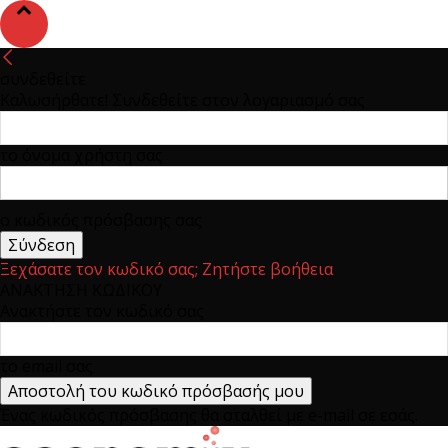
συνδεθείτε
Καλωσήρθατε! Συνδεθείτε στον λογαριασμό σας
το όνομα χρήστη σας
ο κωδικός πρόσβασης σας
Ξεχάσατε τον κωδικό σας; Ζητήστε βοήθεια
ΑΝΑΚΤΗΣΗ ΚΩΔΙΚΟΥ
Ανακτήστε τον κωδικό σας
το email σας
Ένας κωδικός πρόσβασης θα σταλθεί με e-mail σε εσάς.