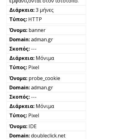
εμφανίζονται στον ιστότοπο.
3 μήνες
HTTP
banner
adman.gr
---
Μόνιμα
Pixel
probe_cookie
adman.gr
---
Μόνιμα
Pixel
IDE
doubleclick.net