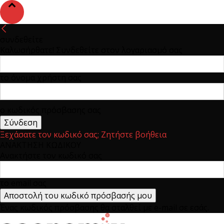
συνδεθείτε
Καλωσήρθατε! Συνδεθείτε στον λογαριασμό σας
το όνομα χρήστη σας
ο κωδικός πρόσβασης σας
Ξεχάσατε τον κωδικό σας; Ζητήστε βοήθεια
ΑΝΑΚΤΗΣΗ ΚΩΔΙΚΟΥ
Ανακτήστε τον κωδικό σας
το email σας
Ένας κωδικός πρόσβασης θα σταλθεί με e-mail σε εσάς.