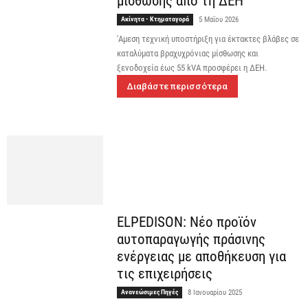
μίσθωσης από τη ΔΕΗ
Ακίνητα - Κτηματαγορά
5 Μαΐου 2026
'Αμεση τεχνική υποστήριξη για έκτακτες βλάβες σε
καταλύματα βραχυχρόνιας μίσθωσης και
ξενοδοχεία έως 55 kVA προσφέρει η ΔΕΗ.
Διαβάστε περισσότερα
ELPEDISON: Νέο προϊόν
αυτοπαραγωγής πράσινης
ενέργειας με αποθήκευση για
τις επιχειρήσεις
Ανανεώσιμες Πηγές
8 Ιανουαρίου 2025