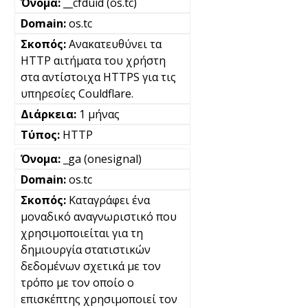
__cfduid (os.tc)
os.tc
Ανακατευθύνει τα
HTTP αιτήματα του χρήστη
στα αντίστοιχα HTTPS για τις
υπηρεσίες Couldflare.
1 μήνας
HTTP
_ga (onesignal)
os.tc
Καταγράφει ένα
μοναδικό αναγνωριστικό που
χρησιμοποιείται για τη
δημιουργία στατιστικών
δεδομένων σχετικά με τον
τρόπο με τον οποίο ο
επισκέπτης χρησιμοποιεί τον