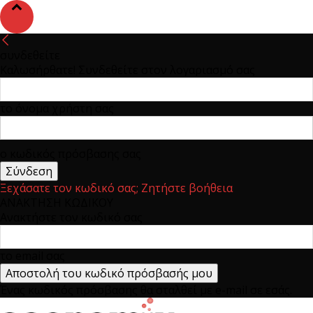
συνδεθείτε
Καλωσήρθατε! Συνδεθείτε στον λογαριασμό σας
το όνομα χρήστη σας
ο κωδικός πρόσβασης σας
Ξεχάσατε τον κωδικό σας; Ζητήστε βοήθεια
ΑΝΑΚΤΗΣΗ ΚΩΔΙΚΟΥ
Ανακτήστε τον κωδικό σας
το email σας
Ένας κωδικός πρόσβασης θα σταλθεί με e-mail σε εσάς.