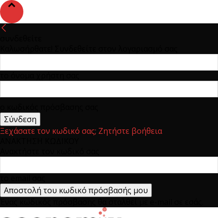
συνδεθείτε
Καλωσήρθατε! Συνδεθείτε στον λογαριασμό σας
το όνομα χρήστη σας
ο κωδικός πρόσβασης σας
Ξεχάσατε τον κωδικό σας; Ζητήστε βοήθεια
ΑΝΑΚΤΗΣΗ ΚΩΔΙΚΟΥ
Ανακτήστε τον κωδικό σας
το email σας
Ένας κωδικός πρόσβασης θα σταλθεί με e-mail σε εσάς.