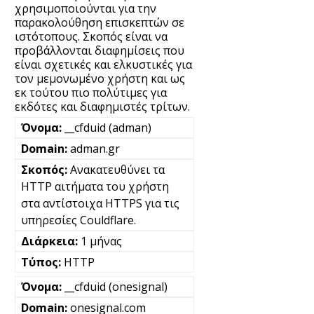
χρησιμοποιούνται για την
παρακολούθηση επισκεπτών σε
ιστότοπους. Σκοπός είναι να
προβάλλονται διαφημίσεις που
είναι σχετικές και ελκυστικές για
τον μεμονωμένο χρήστη και ως
εκ τούτου πιο πολύτιμες για
εκδότες και διαφημιστές τρίτων.
__cfduid (adman)
adman.gr
Ανακατευθύνει τα
HTTP αιτήματα του χρήστη
στα αντίστοιχα HTTPS για τις
υπηρεσίες Couldflare.
1 μήνας
HTTP
__cfduid (onesignal)
onesignal.com