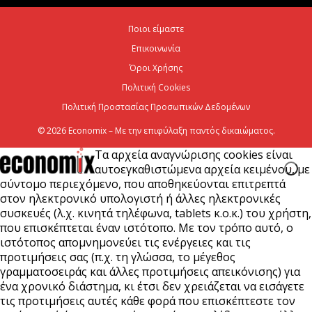
Χρίστος Δήμας: «Προχωρούν τα έργα σε όλο το
Ποιοι είμαστε
μήκος του ΒΟΑΚ»
Επικοινωνία
7 Αυγούστου 2026
Όροι Χρήσης
Πολιτική Cookies
Πολιτική Προστασίας Προσωπικών Δεδομένων
© 2026 Economix – Με την επιφύλαξη παντός δικαιώματος.
Τα αρχεία αναγνώρισης cookies είναι
αυτοεγκαθιστώμενα αρχεία κειμένου, με
σύντομο περιεχόμενο, που αποθηκεύονται επιτρεπτά
στον ηλεκτρονικό υπολογιστή ή άλλες ηλεκτρονικές
συσκευές (λ.χ. κινητά τηλέφωνα, tablets κ.ο.κ.) του χρήστη,
που επισκέπτεται έναν ιστότοπο. Με τον τρόπο αυτό, ο
ιστότοπος απομνημονεύει τις ενέργειες και τις
προτιμήσεις σας (π.χ. τη γλώσσα, το μέγεθος
γραμματοσειράς και άλλες προτιμήσεις απεικόνισης) για
ένα χρονικό διάστημα, κι έτσι δεν χρειάζεται να εισάγετε
τις προτιμήσεις αυτές κάθε φορά που επισκέπτεστε τον