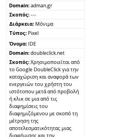
adman.gr
---
Μόνιμα
Pixel
IDE
doubleclick.net
Χρησιμοποιείται από
το Google DoubleClick για την
καταχώριση και αναφορά των
ενεργειών του χρήστη του
ιστότοπου μετά από προβολή
ή κλικ σε μια από τις
διαφημίσεις του
διαφημιζόμενου με σκοπό τη
μέτρηση της
αποτελεσματικότητας μιας
διαφήμισης και την