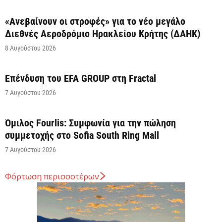
«Ανεβαίνουν οι στροφές» για το νέο μεγάλο
Διεθνές Αεροδρόμιο Ηρακλείου Κρήτης (ΔΑΗΚ)
8 Αυγούστου 2026
Επένδυση του EFA GROUP στη Fractal
7 Αυγούστου 2026
Όμιλος Fourlis: Συμφωνία για την πώληση
συμμετοχής στο Sofia South Ring Mall
7 Αυγούστου 2026
Φόρτωση περισσοτέρων
Σταύρος Καλαφάτης: «Έχουμε δημιουργήσει 20.000
νέες θέσεις εργασίας υψηλής εξειδίκευσης τα
τελευταία επτά χρόνια...
7 Αυγούστου 2026