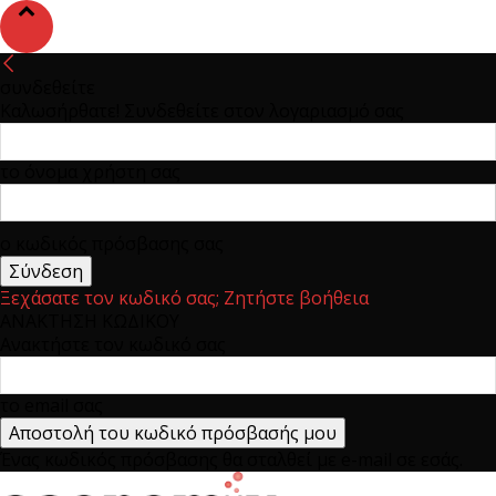
συνδεθείτε
Καλωσήρθατε! Συνδεθείτε στον λογαριασμό σας
το όνομα χρήστη σας
ο κωδικός πρόσβασης σας
Ξεχάσατε τον κωδικό σας; Ζητήστε βοήθεια
ΑΝΑΚΤΗΣΗ ΚΩΔΙΚΟΥ
Ανακτήστε τον κωδικό σας
το email σας
Ένας κωδικός πρόσβασης θα σταλθεί με e-mail σε εσάς.