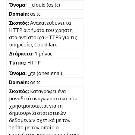
__cfduid (os.tc)
os.tc
Ανακατευθύνει τα
HTTP αιτήματα του χρήστη
στα αντίστοιχα HTTPS για τις
υπηρεσίες Couldflare.
1 μήνας
HTTP
_ga (onesignal)
os.tc
Καταγράφει ένα
μοναδικό αναγνωριστικό που
χρησιμοποιείται για τη
δημιουργία στατιστικών
δεδομένων σχετικά με τον
τρόπο με τον οποίο ο
επισκέπτης χρησιμοποιεί τον