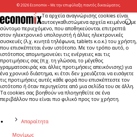
© 2026 Economix – Με την επιφύλαξη παντός δικαιώματος.
Τα αρχεία αναγνώρισης cookies είναι
αυτοεγκαθιστώμενα αρχεία κειμένου, με
σύντομο περιεχόμενο, που αποθηκεύονται επιτρεπτά
στον ηλεκτρονικό υπολογιστή ή άλλες ηλεκτρονικές
συσκευές (λ.χ. κινητά τηλέφωνα, tablets κ.ο.κ.) του χρήστη,
που επισκέπτεται έναν ιστότοπο. Με τον τρόπο αυτό, ο
ιστότοπος απομνημονεύει τις ενέργειες και τις
προτιμήσεις σας (π.χ. τη γλώσσα, το μέγεθος
γραμματοσειράς και άλλες προτιμήσεις απεικόνισης) για
ένα χρονικό διάστημα, κι έτσι δεν χρειάζεται να εισάγετε
τις προτιμήσεις αυτές κάθε φορά που επισκέπτεστε τον
ιστότοπο ή όταν περιηγείστε από μια σελίδα του σε άλλη.
Τα cookies σας βοηθούν να πλοηγηθείτε σε ένα
περιβάλλον που είναι πιο φιλικό προς τον χρήστη.
Απαραίτητα
Μονίμως