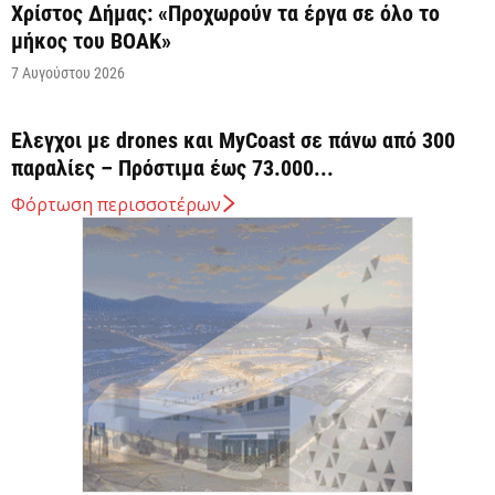
Χρίστος Δήμας: «Προχωρούν τα έργα σε όλο το
μήκος του ΒΟΑΚ»
7 Αυγούστου 2026
Έλεγχοι με drones και MyCoast σε πάνω από 300
παραλίες – Πρόστιμα έως 73.000...
7 Αυγούστου 2026
Φόρτωση περισσοτέρων
Η Ελλάδα στις κορυφαίες επιλογές των Ευρωπαίων
ταξιδιωτών, σύμφωνα με έρευνα του ΕΟΤ
7 Αυγούστου 2026
ΣΤΑΣΥ: 29,4 χλμ. νέων σιδηροτροχιών στο Μετρό
της Αθήνας – Στο τελικό στάδιο το...
7 Αυγούστου 2026