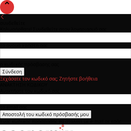
συνδεθείτε
Καλωσήρθατε! Συνδεθείτε στον λογαριασμό σας
το όνομα χρήστη σας
ο κωδικός πρόσβασης σας
Ξεχάσατε τον κωδικό σας; Ζητήστε βοήθεια
ΑΝΑΚΤΗΣΗ ΚΩΔΙΚΟΥ
Ανακτήστε τον κωδικό σας
το email σας
Ένας κωδικός πρόσβασης θα σταλθεί με e-mail σε εσάς.