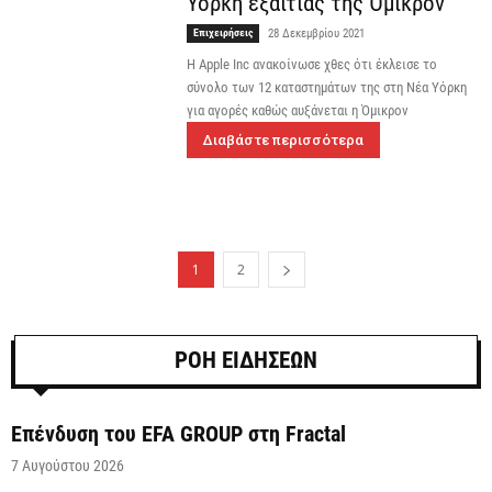
Υόρκη εξαιτίας της Όμικρον
Επιχειρήσεις
28 Δεκεμβρίου 2021
Η Apple Inc ανακοίνωσε χθες ότι έκλεισε το
σύνολο των 12 καταστημάτων της στη Νέα Υόρκη
για αγορές καθώς αυξάνεται η Όμικρον
Διαβάστε περισσότερα
1
2
ΡΟΗ ΕΙΔΗΣΕΩΝ
Επένδυση του EFA GROUP στη Fractal
7 Αυγούστου 2026