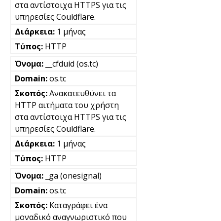
στα αντίστοιχα HTTPS για τις
υπηρεσίες Couldflare.
1 μήνας
HTTP
__cfduid (os.tc)
os.tc
Ανακατευθύνει τα
HTTP αιτήματα του χρήστη
στα αντίστοιχα HTTPS για τις
υπηρεσίες Couldflare.
1 μήνας
HTTP
_ga (onesignal)
os.tc
Καταγράφει ένα
μοναδικό αναγνωριστικό που