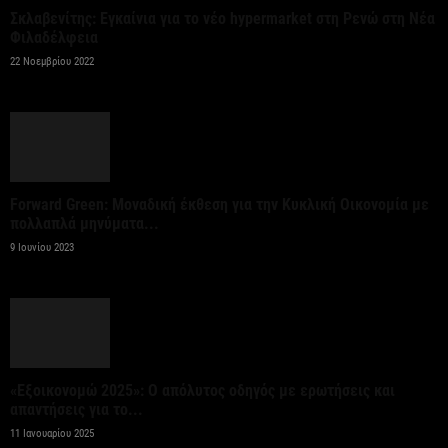
Στο 3,4% υποχώρησε ο πληθωρισμός τον Ιούλιο
Σκλαβενίτης: Εγκαίνια για το νέο hypermarket στη Ρενώ στη Νέα
ανακοίνωσε η ΕΛΣΤΑΤ
Φιλαδέλφεια
7 Αυγούστου 2026
22 Νοεμβρίου 2022
Θεσμοθετήθηκε το Ειδικό Χωροταξικό Πλαίσιο για
τον Τουρισμό: Στρατηγικό εργαλείο για βιώσιμη
τουριστική ανάπτυξη
7 Αυγούστου 2026
Forward Green: Μοναδική έκθεση για την Κυκλική Οικονομία με
πολλαπλά μηνύματα...
9 Ιουνίου 2023
Χρίστος Δήμας: «Προχωρούν τα έργα σε όλο το
μήκος του ΒΟΑΚ»
7 Αυγούστου 2026
Έλεγχοι με drones και MyCoast σε πάνω από 300
«Εξοικονομώ 2025»: Ο απόλυτος οδηγός με ερωτήσεις και
παραλίες – Πρόστιμα έως 73.000...
απαντήσεις για το...
7 Αυγούστου 2026
11 Ιανουαρίου 2025