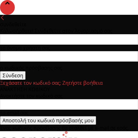
συνδεθείτε
Καλωσήρθατε! Συνδεθείτε στον λογαριασμό σας
το όνομα χρήστη σας
ο κωδικός πρόσβασης σας
Ξεχάσατε τον κωδικό σας; Ζητήστε βοήθεια
ΑΝΑΚΤΗΣΗ ΚΩΔΙΚΟΥ
Ανακτήστε τον κωδικό σας
το email σας
Ένας κωδικός πρόσβασης θα σταλθεί με e-mail σε εσάς.