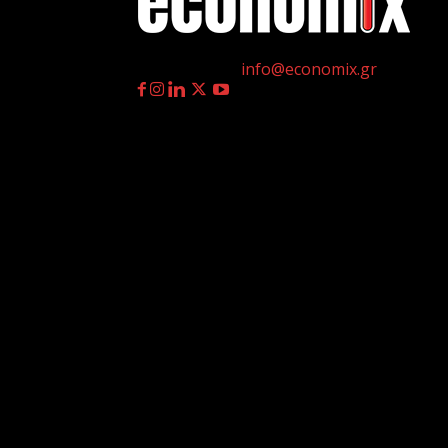
η
Γεννημένοι την 4
Ιουλίου.
Επικοινωνία:
info@economix.gr