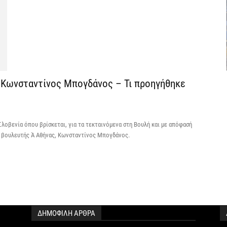
6 
C
ε
6 
 Κωνσταντίνος Μπογδάνος – Τι προηγήθηκε
Β
κ
6 
οβενία όπου βρίσκεται, για τα τεκταινόμενα στη Βουλή και με απόφασή
ο βουλευτής Ά Αθήνας, Κωνσταντίνος Μπογδάνος.
Ο
σ
6 
Ν
ΔΗΜΟΦΙΛΗ ΑΡΘΡΑ
Ι