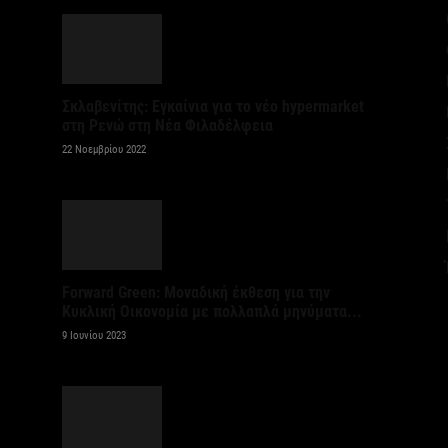
6 
Ψ
κ
Σκλαβενίτης: Εγκαίνια για το νέο hypermarket
6 
στη Ρενώ στη Νέα Φιλαδέλφεια
22 Νοεμβρίου 2022
Α
χ
Ο
6 
Forward Green: Μοναδική έκθεση για την
Ό
Κυκλική Οικονομία με πολλαπλά μηνύματα...
ε
9 Ιουνίου 2023
0,
6 
Ο