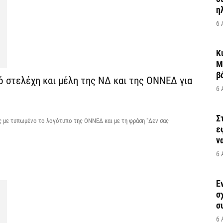
η
6 
Κ
Μ
β
ό στελέχη και μέλη της ΝΔ και της ΟΝΝΕΔ για
6 
Σ
ς με τυπωμένο το λογότυπο της ΟΝΝΕΔ και με τη φράση "Δεν σας
ε
να
6 
Έ
σ
σ
6 