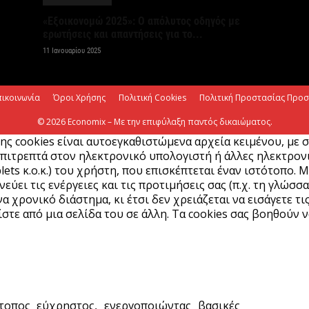
ε
«Εξοικονομώ 2025»: Ο απόλυτος οδηγός με
6 
ερωτήσεις και απαντήσεις για το...
11 Ιανουαρίου 2025
Ά
m
πικοινωνία
Όροι Χρήσης
Πολιτική Cookies
Πολιτική Προστασίας Προ
π
6 
© 2026 Economix – Με την επιφύλαξη παντός δικαιώματος.
ης cookies είναι αυτοεγκαθιστώμενα αρχεία κειμένου, με 
πιτρεπτά στον ηλεκτρονικό υπολογιστή ή άλλες ηλεκτρονικ
Υ
lets κ.ο.κ.) του χρήστη, που επισκέπτεται έναν ιστότοπο. 
Π
ύει τις ενέργειες και τις προτιμήσεις σας (π.χ. τη γλώσσα
H
α χρονικό διάστημα, κι έτσι δεν χρειάζεται να εισάγετε τι
6 
στε από μια σελίδα του σε άλλη. Τα cookies σας βοηθούν ν
Υ
ε
ε
6 
ότοπος εύχρηστος, ενεργοποιώντας βασικές