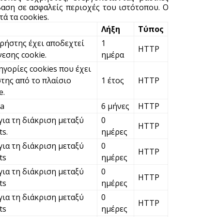
αση σε ασφαλείς περιοχές του ιστότοπου. Ο
ά τα cookies.
V
Λήξη
Τύπος
ε
χρήστης έχει αποδεχτεί
1
HTTP
6 
νεσης cookie.
ημέρα
ηγορίες cookies που έχει
της από το πλαίσιο
1 έτος
HTTP
e.
ha
6 μήνες
HTTP
για τη διάκριση μεταξύ
0
HTTP
s.
ημέρες
για τη διάκριση μεταξύ
0
HTTP
ts
ημέρες
για τη διάκριση μεταξύ
0
HTTP
ts
ημέρες
για τη διάκριση μεταξύ
0
HTTP
ts
ημέρες