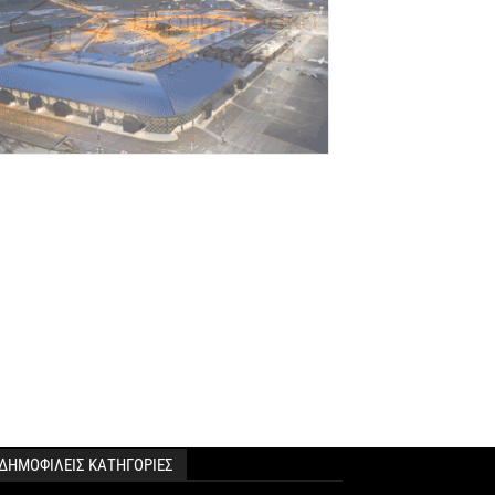
Αυγούστου 2026
rediaBank: Στα 53,6 εκατ. ευρώ τα
παναλαμβανόμενα λειτουργικά κέρδη
Αυγούστου 2026
ιομηχανία: επίθεση ουσίας από ΕΛΑΣ σε
υβέρνηση Μητσοτάκη
Αυγούστου 2026
ι ελληνικές scale-ups επιχειρήσεις
τρέφονται στην ανάπτυξη
Αυγούστου 2026
έο ιστορικό ρεκόρ για την AEGEAN τον
ΔΗΜΟΦΙΛΕΙΣ ΚΑΤΗΓΟΡΙΕΣ
ούλιο με 2 εκατομμύρια επιβάτες