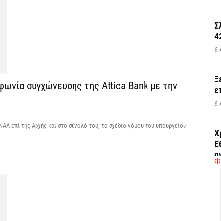
Σ
4
6 
Ξ
ωνία συγχώνευσης της Attica Bank με την
ε
6 
ΑΛ επί της Αρχής και στο σύνολό του, το σχέδιο νόμου του υπουργείου
Χ
Ε
α
Φ
6 
Ο
δ
Ε