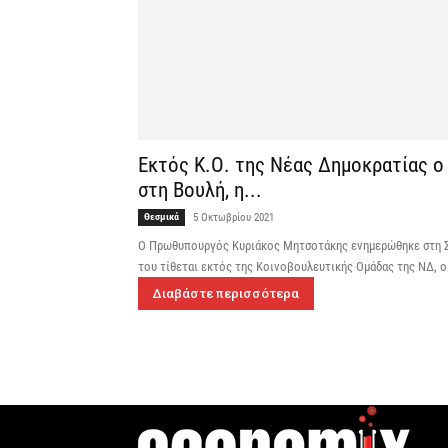
Εκτός Κ.Ο. της Νέας Δημοκρατίας ο
στη Βουλή, η...
Θεσμικά
5 Οκτωβρίου 2021
Ο Πρωθυπουργός Κυριάκος Μητσοτάκης ενημερώθηκε στη Σλ
του τίθεται εκτός της Κοινοβουλευτικής Ομάδας της ΝΔ, 
Διαβάστε περισσότερα