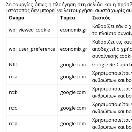
λειτουργίες όπως η πλοήγηση στη σελίδα και η πρόσβ
ιστότοπος δεν μπορεί να λειτουργήσει σωστά χωρίς αυτ
Ονομα
Τομέα
Σκοπός
Καθορίζει εάν ο 
wpl_viewed_cookie
economix.gr
το πλαίσιο συναί
Καθορίζει τις κατ
wpl_user_preference
economix.gr
αποδεχτεί ο χρήσ
συναίνεσης cooki
NID
google.com
Google Re-Captc
Χρησιμοποιείται 
rc::a
google.com
ανθρώπων και bot
Χρησιμοποιείται 
rc::b
google.com
ανθρώπων και bo
Χρησιμοποιείται 
rc::c
google.com
ανθρώπων και bo
Χρησιμοποιείται 
rc::d
google.com
ανθρώπων και bo