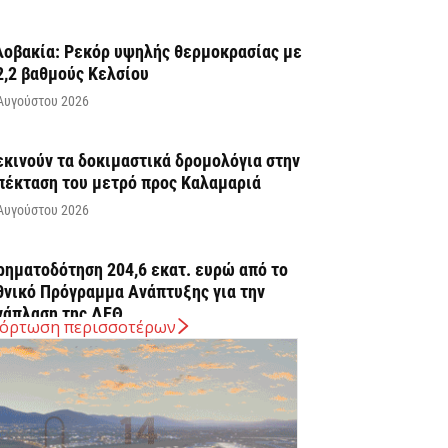
λοβακία: Ρεκόρ υψηλής θερμοκρασίας με
2,2 βαθμούς Κελσίου
Αυγούστου 2026
εκινούν τα δοκιμαστικά δρομολόγια στην
πέκταση του μετρό προς Καλαμαριά
Αυγούστου 2026
ρηματοδότηση 204,6 εκατ. ευρώ από το
θνικό Πρόγραμμα Ανάπτυξης για την
νάπλαση της ΔΕΘ
όρτωση περισσοτέρων
Αυγούστου 2026
ΠΕΚΑ: Αύριο η δεύτερη πληρωμή των
ικαιούχων του Λογαριασμού Αγροτικής
στίας