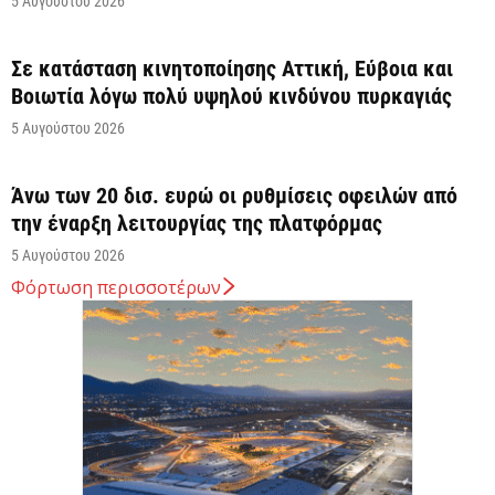
5 Αυγούστου 2026
Σε κατάσταση κινητοποίησης Αττική, Εύβοια και
Βοιωτία λόγω πολύ υψηλού κινδύνου πυρκαγιάς
5 Αυγούστου 2026
Άνω των 20 δισ. ευρώ οι ρυθμίσεις οφειλών από
την έναρξη λειτουργίας της πλατφόρμας
5 Αυγούστου 2026
Φόρτωση περισσοτέρων
Κυρ. Μητσοτάκης: Η είσοδος της Meridiam
αποτελεί μια πολύ ισχυρή ψήφο εμπιστοσύνης στον
ενεργειακό...
5 Αυγούστου 2026
Great Greek Wines: Το ελληνικό κρασί επιστρέφει