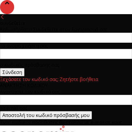
συνδεθείτε
Καλωσήρθατε! Συνδεθείτε στον λογαριασμό σας
το όνομα χρήστη σας
ο κωδικός πρόσβασης σας
Ξεχάσατε τον κωδικό σας; Ζητήστε βοήθεια
ΑΝΑΚΤΗΣΗ ΚΩΔΙΚΟΥ
Ανακτήστε τον κωδικό σας
το email σας
Ένας κωδικός πρόσβασης θα σταλθεί με e-mail σε εσάς.