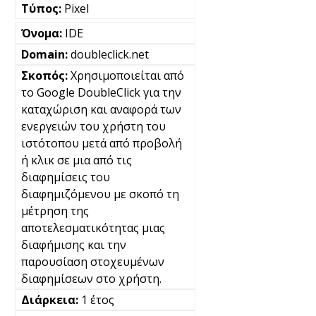
Pixel
IDE
doubleclick.net
Χρησιμοποιείται από
το Google DoubleClick για την
καταχώριση και αναφορά των
ενεργειών του χρήστη του
ιστότοπου μετά από προβολή
ή κλικ σε μια από τις
διαφημίσεις του
διαφημιζόμενου με σκοπό τη
μέτρηση της
αποτελεσματικότητας μιας
διαφήμισης και την
παρουσίαση στοχευμένων
διαφημίσεων στο χρήστη.
1 έτος