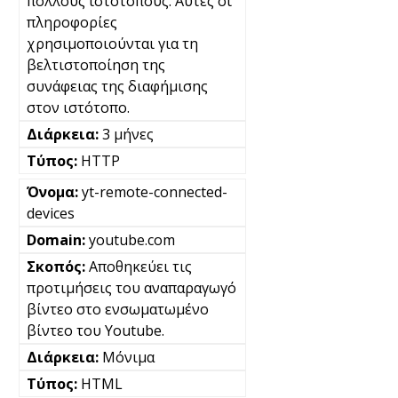
πολλούς ιστότοπους. Αυτές οι
πληροφορίες
χρησιμοποιούνται για τη
βελτιστοποίηση της
συνάφειας της διαφήμισης
στον ιστότοπο.
3 μήνες
HTTP
yt-remote-connected-
devices
youtube.com
Αποθηκεύει τις
προτιμήσεις του αναπαραγωγό
βίντεο στο ενσωματωμένο
βίντεο του Youtube.
Μόνιμα
HTML