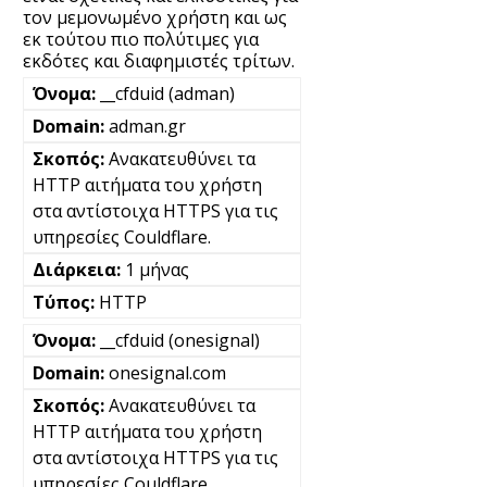
τον μεμονωμένο χρήστη και ως
εκ τούτου πιο πολύτιμες για
εκδότες και διαφημιστές τρίτων.
__cfduid (adman)
adman.gr
Ανακατευθύνει τα
HTTP αιτήματα του χρήστη
στα αντίστοιχα HTTPS για τις
υπηρεσίες Couldflare.
1 μήνας
HTTP
__cfduid (onesignal)
onesignal.com
Ανακατευθύνει τα
HTTP αιτήματα του χρήστη
στα αντίστοιχα HTTPS για τις
υπηρεσίες Couldflare.