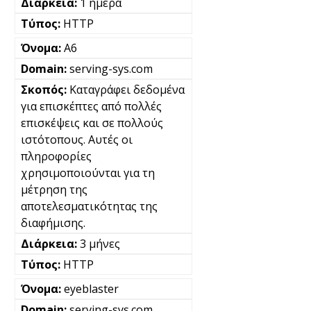
1 ημέρα
HTTP
A6
serving-sys.com
Καταγράφει δεδομένα
για επισκέπτες από πολλές
επισκέψεις και σε πολλούς
ιστότοπους. Αυτές οι
πληροφορίες
χρησιμοποιούνται για τη
μέτρηση της
αποτελεσματικότητας της
διαφήμισης.
3 μήνες
HTTP
eyeblaster
serving-sys.com