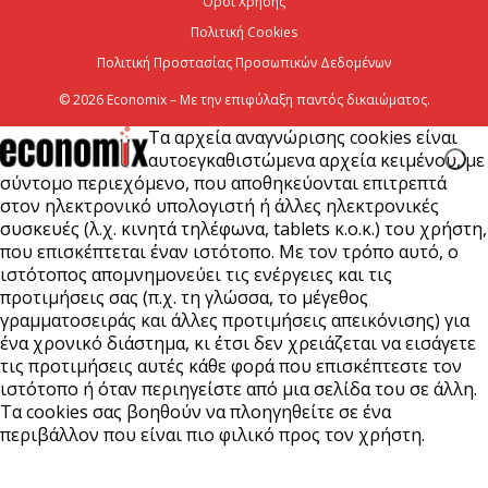
Όροι Χρήσης
Έναρξη αιτήσεων για το Πρόγραμμα «Τουρισμός για
Πολιτική Cookies
Όλους 2026-2027»
Πολιτική Προστασίας Προσωπικών Δεδομένων
5 Αυγούστου 2026
© 2026 Economix – Με την επιφύλαξη παντός δικαιώματος.
Τα αρχεία αναγνώρισης cookies είναι
αυτοεγκαθιστώμενα αρχεία κειμένου, με
σύντομο περιεχόμενο, που αποθηκεύονται επιτρεπτά
στον ηλεκτρονικό υπολογιστή ή άλλες ηλεκτρονικές
συσκευές (λ.χ. κινητά τηλέφωνα, tablets κ.ο.κ.) του χρήστη,
που επισκέπτεται έναν ιστότοπο. Με τον τρόπο αυτό, ο
ιστότοπος απομνημονεύει τις ενέργειες και τις
προτιμήσεις σας (π.χ. τη γλώσσα, το μέγεθος
γραμματοσειράς και άλλες προτιμήσεις απεικόνισης) για
ένα χρονικό διάστημα, κι έτσι δεν χρειάζεται να εισάγετε
τις προτιμήσεις αυτές κάθε φορά που επισκέπτεστε τον
ιστότοπο ή όταν περιηγείστε από μια σελίδα του σε άλλη.
Τα cookies σας βοηθούν να πλοηγηθείτε σε ένα
περιβάλλον που είναι πιο φιλικό προς τον χρήστη.