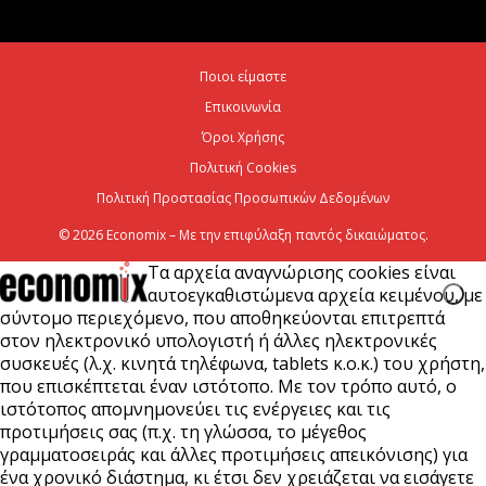
ενεργειακή ανθεκτικότητα
6 Αυγούστου 2026
Ποιοι είμαστε
Επικοινωνία
Viohalco: Ισχυρές επιδόσεις το πρώτο εξάμηνο του
2026
Όροι Χρήσης
Πολιτική Cookies
6 Αυγούστου 2026
Πολιτική Προστασίας Προσωπικών Δεδομένων
© 2026 Economix – Με την επιφύλαξη παντός δικαιώματος.
Τα αρχεία αναγνώρισης cookies είναι
αυτοεγκαθιστώμενα αρχεία κειμένου, με
σύντομο περιεχόμενο, που αποθηκεύονται επιτρεπτά
στον ηλεκτρονικό υπολογιστή ή άλλες ηλεκτρονικές
συσκευές (λ.χ. κινητά τηλέφωνα, tablets κ.ο.κ.) του χρήστη,
που επισκέπτεται έναν ιστότοπο. Με τον τρόπο αυτό, ο
ιστότοπος απομνημονεύει τις ενέργειες και τις
προτιμήσεις σας (π.χ. τη γλώσσα, το μέγεθος
γραμματοσειράς και άλλες προτιμήσεις απεικόνισης) για
ένα χρονικό διάστημα, κι έτσι δεν χρειάζεται να εισάγετε