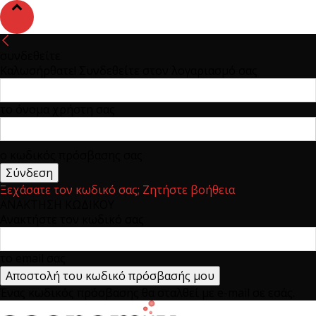
συνδεθείτε
Καλωσήρθατε! Συνδεθείτε στον λογαριασμό σας
το όνομα χρήστη σας
ο κωδικός πρόσβασης σας
Ξεχάσατε τον κωδικό σας; Ζητήστε βοήθεια
ΑΝΑΚΤΗΣΗ ΚΩΔΙΚΟΥ
Ανακτήστε τον κωδικό σας
το email σας
Ένας κωδικός πρόσβασης θα σταλθεί με e-mail σε εσάς.