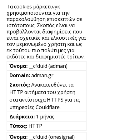
Τα cookies μάρκετινγκ
χρησιμοποιούνται για την
παρακολούθηση επισκεπτών σε
ιστότοπους. Σκοπός είναι να
προβάλλονται διαφημίσεις που
είναι σχετικές και ελκυστικές για
τον μεμονωμένο χρήστη και ως
εκ τούτου πιο πολύτιμες για
εκδότες και διαφημιστές τρίτων.
__cfduid (adman)
adman.gr
Ανακατευθύνει τα
HTTP αιτήματα του χρήστη
στα αντίστοιχα HTTPS για τις
υπηρεσίες Couldflare.
1 μήνας
HTTP
__cfduid (onesignal)