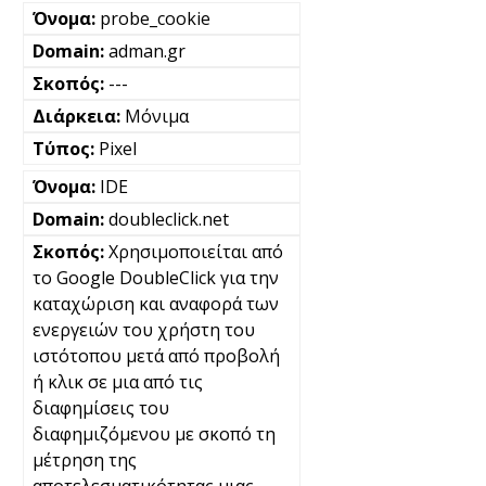
probe_cookie
adman.gr
---
Μόνιμα
Pixel
IDE
doubleclick.net
Χρησιμοποιείται από
το Google DoubleClick για την
καταχώριση και αναφορά των
ενεργειών του χρήστη του
ιστότοπου μετά από προβολή
ή κλικ σε μια από τις
διαφημίσεις του
διαφημιζόμενου με σκοπό τη
μέτρηση της
αποτελεσματικότητας μιας