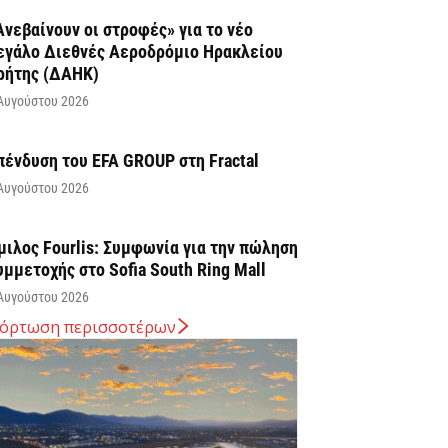
Ανεβαίνουν οι στροφές» για το νέο
εγάλο Διεθνές Αεροδρόμιο Ηρακλείου
ρήτης (ΔΑΗΚ)
Αυγούστου 2026
πένδυση του EFA GROUP στη Fractal
Αυγούστου 2026
μιλος Fourlis: Συμφωνία για την πώληση
υμμετοχής στο Sofia South Ring Mall
Αυγούστου 2026
όρτωση περισσοτέρων
ταύρος Καλαφάτης: «Έχουμε
ημιουργήσει 20.000 νέες θέσεις εργασίας
ψηλής εξειδίκευσης τα τελευταία επτά
ρόνια...