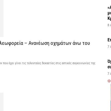
«
μ
Κ
8 
Ε
α λεωφορεία – Ανανέωση οχημάτων άνω του
7 
Ό
που έχει γίνει τις τελευταίες δεκαετίες στις αστικές συγκοινωνίες της
σ
7 
Φ
Σ
δ
υ
χ