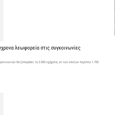
7 
Θ
λ
μ
7 
γχρονα λεωφορεία στις συγκοινωνίες
Υ
Ι
γκοινωνιών θα ξεπεράσει τα 2.000 οχήματα, εκ των οποίων περίπου 1.700
7 
«
ν
7 
Α
α