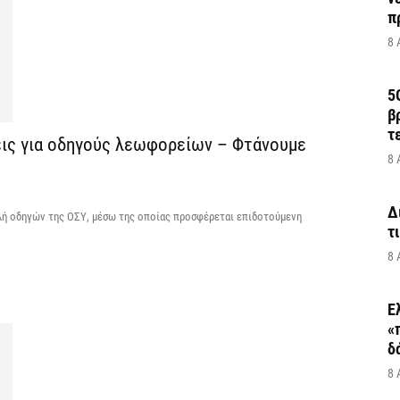
π
8 
5
β
τ
εις για οδηγούς λεωφορείων – Φτάνουμε
8 
Δ
λή οδηγών της ΟΣΥ, μέσω της οποίας προσφέρεται επιδοτούμενη
τ
8 
Ε
«
δ
8 