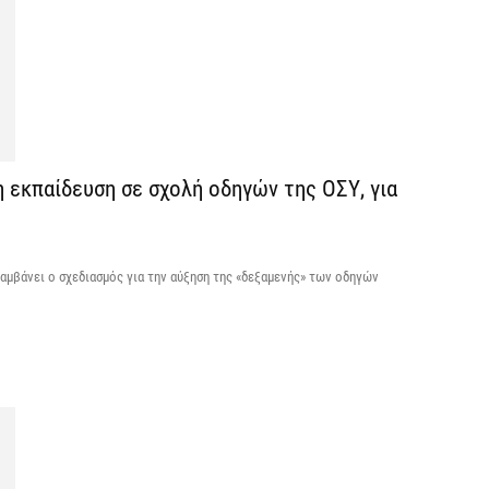
7 
Κ
Σ
α
7 
 εκπαίδευση σε σχολή οδηγών της ΟΣΥ, για
Σ
φ
3
αμβάνει ο σχεδιασμός για την αύξηση της «δεξαμενής» των οδηγών
7 
Η
χ
Ο
το
7 