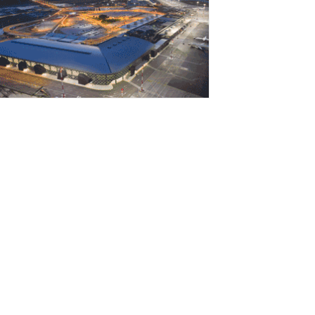
Αυγούστου 2026
εσσαλονίκη: Οι αλλαγές στις
εωφορειακές γραμμές που θα ισχύσουν
ε τη λειτουργία της επέκτασης...
Αυγούστου 2026
ποχώρησε στο 3,4% ο πληθωρισμός τον
ούλιο
Αυγούστου 2026
Γιατί οι Τούρκοι συρρέουν στα ελληνικά
ησιά;»
Αυγούστου 2026
ναρτήθηκε o διαγωνισμός για την
νάπλαση της ΔΕΘ (φωτογραφίες)