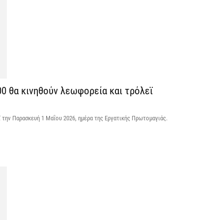
Κ
Σ
δ
7 
Υ
00 θα κινηθούν λεωφορεία και τρόλεϊ
Π
β
ϊ την Παρασκευή 1 Μαΐου 2026, ημέρα της Εργατικής Πρωτομαγιάς.
7 
Σ
Ι
7 
Θ
Π