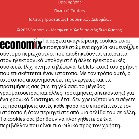
2026
Όροι Χρήσης
Πολιτική Cookies
6 Αυγούστου 2026
Πολιτική Προστασίας Προσωπικών Δεδομένων
© 2026 Economix – Με την επιφύλαξη παντός δικαιώματος.
Τα αρχεία αναγνώρισης cookies είναι
αυτοεγκαθιστώμενα αρχεία κειμένου, με
σύντομο περιεχόμενο, που αποθηκεύονται επιτρεπτά
στον ηλεκτρονικό υπολογιστή ή άλλες ηλεκτρονικές
συσκευές (λ.χ. κινητά τηλέφωνα, tablets κ.ο.κ.) του χρήστη,
που επισκέπτεται έναν ιστότοπο. Με τον τρόπο αυτό, ο
ιστότοπος απομνημονεύει τις ενέργειες και τις
προτιμήσεις σας (π.χ. τη γλώσσα, το μέγεθος
γραμματοσειράς και άλλες προτιμήσεις απεικόνισης) για
ένα χρονικό διάστημα, κι έτσι δεν χρειάζεται να εισάγετε
τις προτιμήσεις αυτές κάθε φορά που επισκέπτεστε τον
ιστότοπο ή όταν περιηγείστε από μια σελίδα του σε άλλη.
Τα cookies σας βοηθούν να πλοηγηθείτε σε ένα
περιβάλλον που είναι πιο φιλικό προς τον χρήστη.