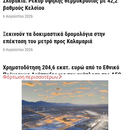
Σλοβακία: Ρεκόρ υψηλής θερμοκρασίας με 42,2
βαθμούς Κελσίου
6 Αυγούστου 2026
Ξεκινούν τα δοκιμαστικά δρομολόγια στην
επέκταση του μετρό προς Καλαμαριά
6 Αυγούστου 2026
Χρηματοδότηση 204,6 εκατ. ευρώ από το Εθνικό
Πρόγραμμα Ανάπτυξης για την ανάπλαση της ΔΕΘ
Φόρτωση περισσοτέρων
6 Αυγούστου 2026
ΟΠΕΚΑ: Αύριο η δεύτερη πληρωμή των δικαιούχων
του Λογαριασμού Αγροτικής Εστίας
6 Αυγούστου 2026