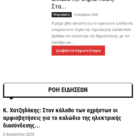
Στα...
Επιχειρήσεις
5 Νοεμβρίου 2020
Η μέχρι χθες άγνωστη για το ευρύ κοινό η ελληνική
εταιρεία στον τομέα της τεχνολογίας Lamda Helix
βρέθηκε στο επίκεντρο της δημοσιότητας, με τον
πρόεδρο και...
Διαβάστε περισσότερα
ΡΟΗ ΕΙΔΗΣΕΩΝ
Κ. Χατζηδάκης: Στον κάλαθο των αχρήστων οι
αμφισβητήσεις για το καλώδιο της ηλεκτρικής
διασύνδεσης...
6 Αυγούστου 2026