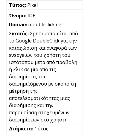
Pixel
IDE
doubleclick.net
Χρησιμοποιείται από
το Google DoubleClick για την
καταχώριση και αναφορά των
ενεργειών του χρήστη του
ιστότοπου μετά από προβολή
ή κλικ σε μια από τις
διαφημίσεις του
διαφημιζόμενου με σκοπό τη
μέτρηση της
αποτελεσματικότητας μιας
διαφήμισης και την
παρουσίαση στοχευμένων
διαφημίσεων στο χρήστη.
1 έτος