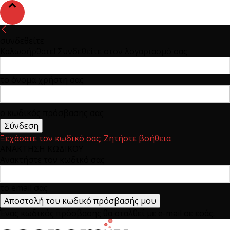
συνδεθείτε
Καλωσήρθατε! Συνδεθείτε στον λογαριασμό σας
το όνομα χρήστη σας
ο κωδικός πρόσβασης σας
Ξεχάσατε τον κωδικό σας; Ζητήστε βοήθεια
ΑΝΑΚΤΗΣΗ ΚΩΔΙΚΟΥ
Ανακτήστε τον κωδικό σας
το email σας
Ένας κωδικός πρόσβασης θα σταλθεί με e-mail σε εσάς.