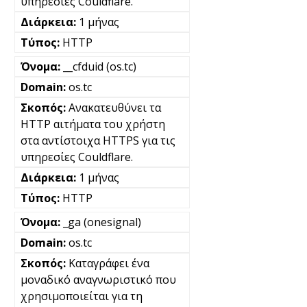
υπηρεσίες Couldflare.
1 μήνας
HTTP
__cfduid (os.tc)
os.tc
Ανακατευθύνει τα
HTTP αιτήματα του χρήστη
στα αντίστοιχα HTTPS για τις
υπηρεσίες Couldflare.
1 μήνας
HTTP
_ga (onesignal)
os.tc
Καταγράφει ένα
μοναδικό αναγνωριστικό που
χρησιμοποιείται για τη