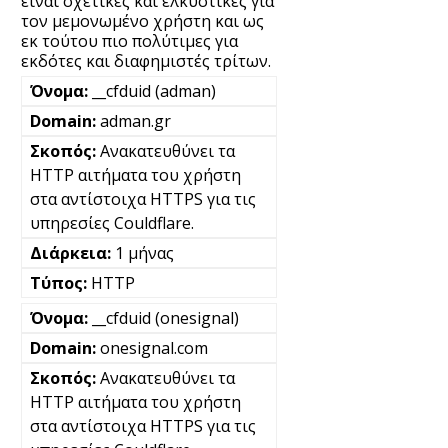
είναι σχετικές και ελκυστικές για
τον μεμονωμένο χρήστη και ως
εκ τούτου πιο πολύτιμες για
εκδότες και διαφημιστές τρίτων.
__cfduid (adman)
adman.gr
Ανακατευθύνει τα
HTTP αιτήματα του χρήστη
στα αντίστοιχα HTTPS για τις
υπηρεσίες Couldflare.
1 μήνας
HTTP
__cfduid (onesignal)
onesignal.com
Ανακατευθύνει τα
HTTP αιτήματα του χρήστη
στα αντίστοιχα HTTPS για τις