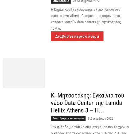
Επιχειρήσεις
23 Δεκεμβρίου 2022
Η Digital Realty εξασφάλισε έκταση δίπλα στο
υφιστάμενο Athens Campus, προκειμένου να
κατασκευαστούν data centers χωρητικότητας
15MW.
Διαβάστε περισσότερα
Κ. Μητσοτάκης: Εγκαίνια του
νέου Data Center της Lamda
Hellix Athens 3 – Η...
Επιστήμη και καινοτομία
8 Δεκεμβρίου 2022
Την φιλοδοξία του να συμμετέχει σε πέντε χρόνια
ο κλάδος της τεχνολογίας κατά 10% στο ΑΕΠ της