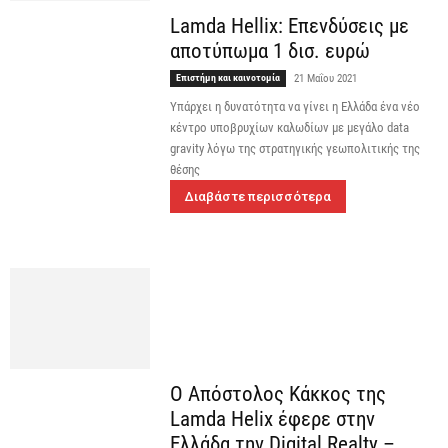
Lamda Hellix: Επενδύσεις με
αποτύπωμα 1 δισ. ευρώ
Επιστήμη και καινοτομία
21 Μαΐου 2021
Υπάρχει η δυνατότητα να γίνει η Ελλάδα ένα νέο
κέντρο υποβρυχίων καλωδίων με μεγάλο data
gravity λόγω της στρατηγικής γεωπολιτικής της
θέσης
Διαβάστε περισσότερα
Ο Απόστολος Κάκκος της
Lamda Helix έφερε στην
Ελλάδα την Digital Realty –