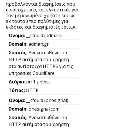
προβάλλονται διαφημίσεις που
είναι σχετικές και ελκυστικές για
τον μεμονωμένο χρήστη και ως
εκ τούτου πιο πολύτιμες για
εκδότες και διαφημιστές τρίτων.
__cfduid (adman)
adman.gr
Ανακατευθύνει τα
HTTP αιτήματα του χρήστη
στα αντίστοιχα HTTPS για τις
υπηρεσίες Couldflare.
1 μήνας
HTTP
__cfduid (onesignal)
onesignal.com
Ανακατευθύνει τα
HTTP αιτήματα του χρήστη