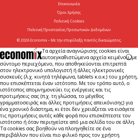
Επικοινωνία
7 Αυγούστου 2026
Όροι Χρήσης
Πολιτική Cookies
Πολιτική Προστασίας Προσωπικών Δεδομένων
© 2026 Economix – Με την επιφύλαξη παντός δικαιώματος.
Τα αρχεία αναγνώρισης cookies είναι
αυτοεγκαθιστώμενα αρχεία κειμένου, με
σύντομο περιεχόμενο, που αποθηκεύονται επιτρεπτά
στον ηλεκτρονικό υπολογιστή ή άλλες ηλεκτρονικές
συσκευές (λ.χ. κινητά τηλέφωνα, tablets κ.ο.κ.) του χρήστη,
που επισκέπτεται έναν ιστότοπο. Με τον τρόπο αυτό, ο
ιστότοπος απομνημονεύει τις ενέργειες και τις
προτιμήσεις σας (π.χ. τη γλώσσα, το μέγεθος
γραμματοσειράς και άλλες προτιμήσεις απεικόνισης) για
ένα χρονικό διάστημα, κι έτσι δεν χρειάζεται να εισάγετε
τις προτιμήσεις αυτές κάθε φορά που επισκέπτεστε τον
ιστότοπο ή όταν περιηγείστε από μια σελίδα του σε άλλη.
Τα cookies σας βοηθούν να πλοηγηθείτε σε ένα
περιβάλλον που είναι πιο φιλικό προς τον χρήστη.