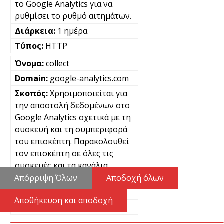
το Google Analytics για να
ρυθμίσει το ρυθμό αιτημάτων.
1 ημέρα
HTTP
collect
google-analytics.com
Χρησιμοποιείται για
την αποστολή δεδομένων στο
Google Analytics σχετικά με τη
συσκευή και τη συμπεριφορά
του επισκέπτη. Παρακολουθεί
τον επισκέπτη σε όλες τις
συσκευές και τα κανάλια
μάρκετινγκ.
Απόρριψη Όλων
Αποδοχή όλων
Μόνιμα
Αποθήκευση και αποδοχή
Pixel