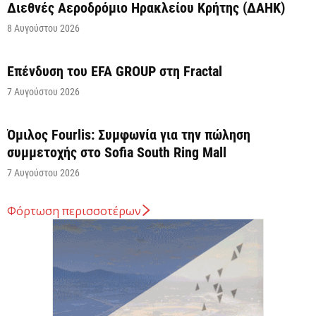
Διεθνές Αεροδρόμιο Ηρακλείου Κρήτης (ΔΑΗΚ)
8 Αυγούστου 2026
Επένδυση του EFA GROUP στη Fractal
7 Αυγούστου 2026
Όμιλος Fourlis: Συμφωνία για την πώληση
συμμετοχής στο Sofia South Ring Mall
7 Αυγούστου 2026
Φόρτωση περισσοτέρων
Σταύρος Καλαφάτης: «Έχουμε δημιουργήσει 20.000
νέες θέσεις εργασίας υψηλής εξειδίκευσης τα
τελευταία επτά χρόνια...
7 Αυγούστου 2026
Θεσσαλονίκη: Οι αλλαγές στις λεωφορειακές