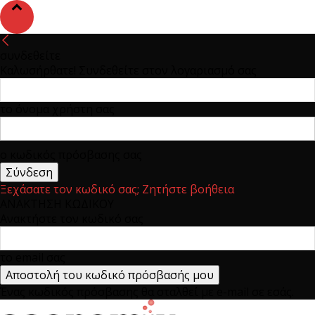
συνδεθείτε
Καλωσήρθατε! Συνδεθείτε στον λογαριασμό σας
το όνομα χρήστη σας
ο κωδικός πρόσβασης σας
Ξεχάσατε τον κωδικό σας; Ζητήστε βοήθεια
ΑΝΑΚΤΗΣΗ ΚΩΔΙΚΟΥ
Ανακτήστε τον κωδικό σας
το email σας
Ένας κωδικός πρόσβασης θα σταλθεί με e-mail σε εσάς.