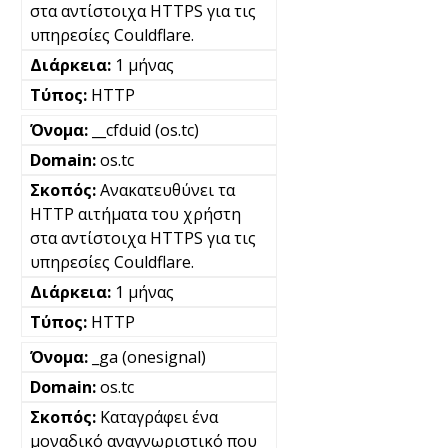
στα αντίστοιχα HTTPS για τις
υπηρεσίες Couldflare.
1 μήνας
HTTP
__cfduid (os.tc)
os.tc
Ανακατευθύνει τα
HTTP αιτήματα του χρήστη
στα αντίστοιχα HTTPS για τις
υπηρεσίες Couldflare.
1 μήνας
HTTP
_ga (onesignal)
os.tc
Καταγράφει ένα
μοναδικό αναγνωριστικό που