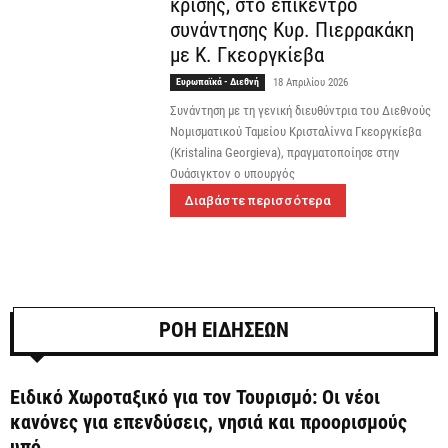
κρίσης, στο επίκεντρο
συνάντησης Κυρ. Πιερρακάκη
με Κ. Γκεοργκίεβα
Ευρωπαϊκά - Διεθνή
18 Απριλίου 2026
Συνάντηση με τη γενική διευθύντρια του Διεθνούς
Νομισματικού Ταμείου Κρισταλίννα Γκεοργκίεβα
(Kristalina Georgieva), πραγματοποίησε στην
Ουάσιγκτον ο υπουργός
Διαβάστε περισσότερα
ΡΟΗ ΕΙΔΗΣΕΩΝ
Ειδικό Χωροταξικό για τον Τουρισμό: Οι νέοι
κανόνες για επενδύσεις, νησιά και προορισμούς
υπό...