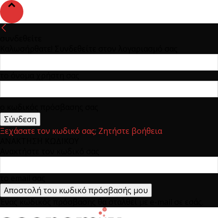
συνδεθείτε
Καλωσήρθατε! Συνδεθείτε στον λογαριασμό σας
το όνομα χρήστη σας
ο κωδικός πρόσβασης σας
Ξεχάσατε τον κωδικό σας; Ζητήστε βοήθεια
ΑΝΑΚΤΗΣΗ ΚΩΔΙΚΟΥ
Ανακτήστε τον κωδικό σας
το email σας
Ένας κωδικός πρόσβασης θα σταλθεί με e-mail σε εσάς.