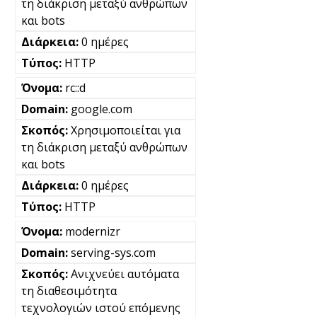
τη διάκριση μεταξύ ανθρώπων
και bots
0 ημέρες
HTTP
rc::d
google.com
Χρησιμοποιείται για
τη διάκριση μεταξύ ανθρώπων
και bots
0 ημέρες
HTTP
modernizr
serving-sys.com
Ανιχνεύει αυτόματα
τη διαθεσιμότητα
τεχνολογιών ιστού επόμενης