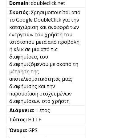
doubleclick.net
Χρησιμοποιείται από
το Google DoubleClick για την
καταχώριση και αναφορά των
ενεργειών του χρήστη του
ιστότοπου μετά από προβολή
ή κλικ σε μια από τις
διαφημίσεις του
διαφημιζόμενου με σκοπό τη
μέτρηση της
αποτελεσματικότητας μιας
διαφήμισης και την
παρουσίαση στοχευμένων
διαφημίσεων στο χρήστη.
1 έτος
HTTP
GPS