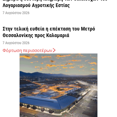
Λογαριασμού Αγροτικής Εστίας
7 Αυγούστου 2026
Στην τελική ευθεία η επέκταση του Μετρό
Θεσσαλονίκης προς Καλαμαριά
7 Αυγούστου 2026
Φόρτωση περισσοτέρων
Κ. Χατζηδάκης: Στον κάλαθο των αχρήστων οι
αμφισβητήσεις για το καλώδιο της ηλεκτρικής
διασύνδεσης...
6 Αυγούστου 2026
Κυβερνητική Επιτροπή Βιομηχανίας – Κυρ.
Μητσοτάκης: Η ενίσχυση της παραγωγικής βάσης
αποτελεί στρατηγική προτεραιότητα
6 Αυγούστου 2026