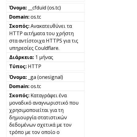
__cfduid (os.tc)
os.tc
Ανακατευθύνει τα
HTTP αιτήματα του χρήστη
στα αντίστοιχα HTTPS για τις
υπηρεσίες Couldflare.
1 μήνας
HTTP
_ga (onesignal)
os.tc
Καταγράφει ένα
μοναδικό αναγνωριστικό που
χρησιμοποιείται για τη
δημιουργία στατιστικών
δεδομένων σχετικά με τον
τρόπο με τον οποίο ο