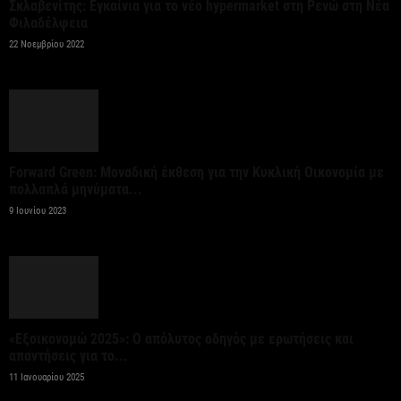
Σκλαβενίτης: Εγκαίνια για το νέο hypermarket στη Ρενώ στη Νέα
γεωργικών...
Φιλαδέλφεια
7 Αυγούστου 2026
22 Νοεμβρίου 2022
Στήριξη σε περισσότερους από 1.600 φοιτητές του
Πανεπιστημίου Κρήτης με 3,358 εκατ. ευρώ για...
7 Αυγούστου 2026
Forward Green: Μοναδική έκθεση για την Κυκλική Οικονομία με
πολλαπλά μηνύματα...
Η Deloitte Ελλάδος αποκλειστικός
9 Ιουνίου 2023
χρηματοοικονομικός σύμβουλος του Ομίλου ΔΕΗ
για τη στρατηγική είσοδό του...
7 Αυγούστου 2026
Κορυφώνεται η έξοδος των εκδρομέων – Στο 100%
«Εξοικονομώ 2025»: Ο απόλυτος οδηγός με ερωτήσεις και
η πληρότητα σε πολλά δρομολόγια για...
απαντήσεις για το...
7 Αυγούστου 2026
11 Ιανουαρίου 2025