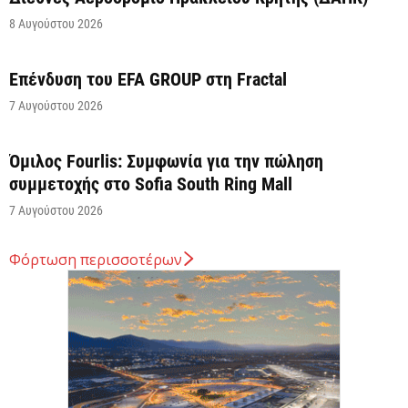
8 Αυγούστου 2026
Επένδυση του EFA GROUP στη Fractal
7 Αυγούστου 2026
Όμιλος Fourlis: Συμφωνία για την πώληση
συμμετοχής στο Sofia South Ring Mall
7 Αυγούστου 2026
Φόρτωση περισσοτέρων
Σταύρος Καλαφάτης: «Έχουμε δημιουργήσει 20.000
νέες θέσεις εργασίας υψηλής εξειδίκευσης τα
τελευταία επτά χρόνια...
7 Αυγούστου 2026
Θεσσαλονίκη: Οι αλλαγές στις λεωφορειακές