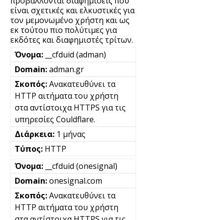
προβάλλονται διαφημίσεις που
είναι σχετικές και ελκυστικές για
τον μεμονωμένο χρήστη και ως
εκ τούτου πιο πολύτιμες για
εκδότες και διαφημιστές τρίτων.
__cfduid (adman)
adman.gr
Ανακατευθύνει τα
HTTP αιτήματα του χρήστη
στα αντίστοιχα HTTPS για τις
υπηρεσίες Couldflare.
1 μήνας
HTTP
__cfduid (onesignal)
onesignal.com
Ανακατευθύνει τα
HTTP αιτήματα του χρήστη
στα αντίστοιχα HTTPS για τις