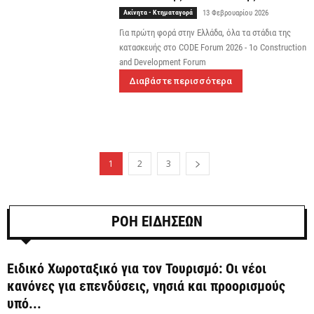
Ακίνητα - Κτηματαγορά
13 Φεβρουαρίου 2026
Για πρώτη φορά στην Ελλάδα, όλα τα στάδια της
κατασκευής στο CODE Forum 2026 - 1ο Construction
and Development Forum
Διαβάστε περισσότερα
1
2
3
ΡΟΗ ΕΙΔΗΣΕΩΝ
Ειδικό Χωροταξικό για τον Τουρισμό: Οι νέοι
κανόνες για επενδύσεις, νησιά και προορισμούς
υπό...