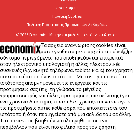
7 Αυγούστου 2026
Όροι Χρήσης
Πολιτική Cookies
Πολιτική Προστασίας Προσωπικών Δεδομένων
© 2026 Economix – Με την επιφύλαξη παντός δικαιώματος.
Τα αρχεία αναγνώρισης cookies είναι
αυτοεγκαθιστώμενα αρχεία κειμένου, με
σύντομο περιεχόμενο, που αποθηκεύονται επιτρεπτά
στον ηλεκτρονικό υπολογιστή ή άλλες ηλεκτρονικές
συσκευές (λ.χ. κινητά τηλέφωνα, tablets κ.ο.κ.) του χρήστη,
που επισκέπτεται έναν ιστότοπο. Με τον τρόπο αυτό, ο
ιστότοπος απομνημονεύει τις ενέργειες και τις
προτιμήσεις σας (π.χ. τη γλώσσα, το μέγεθος
γραμματοσειράς και άλλες προτιμήσεις απεικόνισης) για
ένα χρονικό διάστημα, κι έτσι δεν χρειάζεται να εισάγετε
τις προτιμήσεις αυτές κάθε φορά που επισκέπτεστε τον
ιστότοπο ή όταν περιηγείστε από μια σελίδα του σε άλλη.
Τα cookies σας βοηθούν να πλοηγηθείτε σε ένα
περιβάλλον που είναι πιο φιλικό προς τον χρήστη.