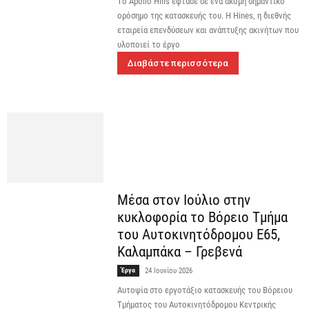
Tο Apollo Hills έφτασε σε ένα ακόμη σημαντικό
ορόσημο της κατασκευής του. Η Hines, η διεθνής
εταιρεία επενδύσεων και ανάπτυξης ακινήτων που
υλοποιεί το έργο
Διαβάστε περισσότερα
Μέσα στον Ιούλιο στην
κυκλοφορία το Βόρειο Τμήμα
του Αυτοκινητόδρομου Ε65,
Καλαμπάκα – Γρεβενά
Έργα
24 Ιουνίου 2026
Αυτοψία στο εργοτάξιο κατασκευής του Βόρειου
Τμήματος του Αυτοκινητόδρομου Κεντρικής