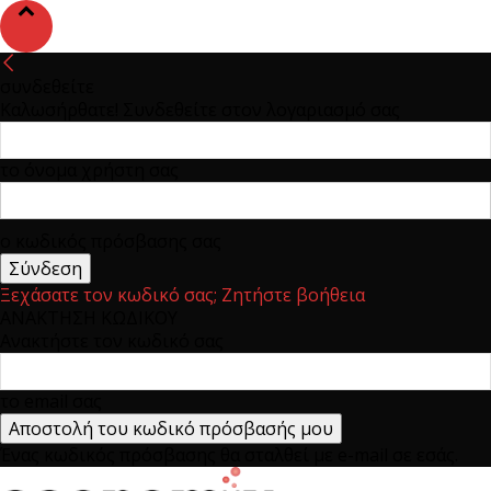
συνδεθείτε
Καλωσήρθατε! Συνδεθείτε στον λογαριασμό σας
το όνομα χρήστη σας
ο κωδικός πρόσβασης σας
Ξεχάσατε τον κωδικό σας; Ζητήστε βοήθεια
ΑΝΑΚΤΗΣΗ ΚΩΔΙΚΟΥ
Ανακτήστε τον κωδικό σας
το email σας
Ένας κωδικός πρόσβασης θα σταλθεί με e-mail σε εσάς.