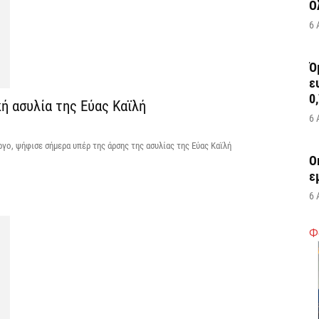
Ο
6 
Ό
ε
0,
ή ασυλία της Εύας Καϊλή
6 
ο, ψήφισε σήμερα υπέρ της άρσης της ασυλίας της Εύας Καϊλή
Ο
ε
6 
Φ
Ά
m
π
6 