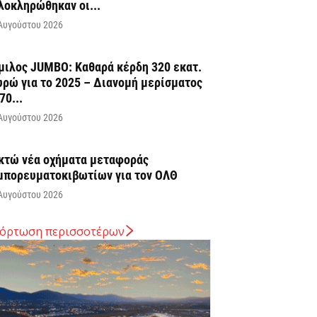
λοκληρώθηκαν οι...
Αυγούστου 2026
μιλος JUMBO: Καθαρά κέρδη 320 εκατ.
υρώ για το 2025 – Διανομή μερίσματος
70...
Αυγούστου 2026
κτώ νέα οχήματα μεταφοράς
μπορευματοκιβωτίων για τον ΟΛΘ
Αυγούστου 2026
όρτωση περισσοτέρων
νοιξε η πλατφόρμα για ενισχύσεις de
inimis ύψους 24,6 εκατ. ευρώ σε
αραγωγούς
Αυγούστου 2026