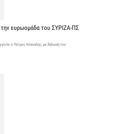
ε
π
5 
 την ευρωομάδα του ΣΥΡΙΖΑ-ΠΣ
H
ε
γγειλε ο Πέτρος Κόκκαλης, με δήλωσή του
5 
Η
δ
π
σ
5 
Χ
s
5 