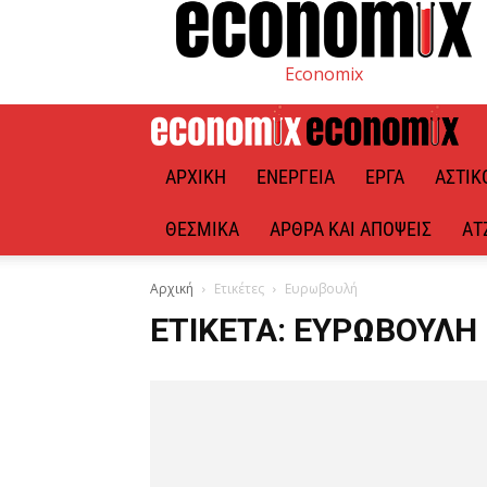
Economix
ΑΡΧΙΚΉ
ΕΝΈΡΓΕΙΑ
ΈΡΓΑ
ΑΣΤΙΚ
ΘΕΣΜΙΚΆ
ΆΡΘΡΑ ΚΑΙ ΑΠΌΨΕΙΣ
ΑΤ
Αρχική
Ετικέτες
Ευρωβουλή
ΕΤΙΚΈΤΑ: ΕΥΡΩΒΟΥΛΉ