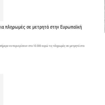
Υ
Π
H
6 
για πληρωμές σε μετρητά στην Ευρωπαϊκή
Υ
ε
ε
ήμερα να περιορίσουν στα 10.000 ευρώ τις πληρωμές σε μετρητά στα
6 
V
ε
6 
Χ
Α
Π