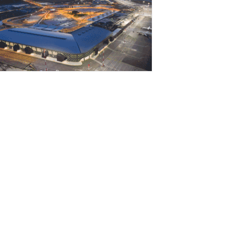
πογραφή Μνημονίου Συνεργασίας του
ανεπιστημίου Δυτικής Μακεδονίας με το
anoi University
Αυγούστου 2026
ΠΕΘΟΟ: Υποβλήθηκε το αίτημα για την
νεργοποίηση της ρήτρας διαφυγής για την
νεργειακή ανθεκτικότητα
Αυγούστου 2026
iohalco: Ισχυρές επιδόσεις το πρώτο
ξάμηνο του 2026
Αυγούστου 2026
ρίστος Δήμας: Στο Εθνικό Πρόγραμμα
νάπτυξης η αναβάθμιση του Αεροδρομίου
άρου