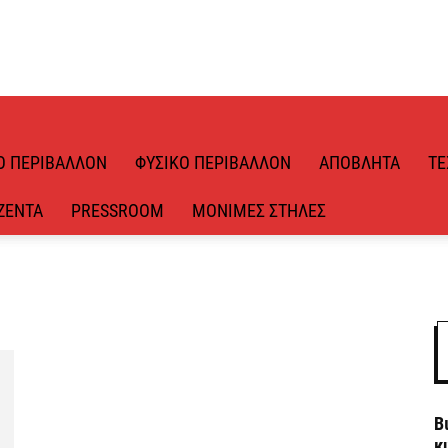
Ό ΠΕΡΙΒΆΛΛΟΝ
ΦΥΣΙΚΌ ΠΕΡΙΒΆΛΛΟΝ
ΑΠΌΒΛΗΤΑ
ΤΕ
ΖΈΝΤΑ
PRESSROOM
ΜΌΝΙΜΕΣ ΣΤΉΛΕΣ
Β
κ