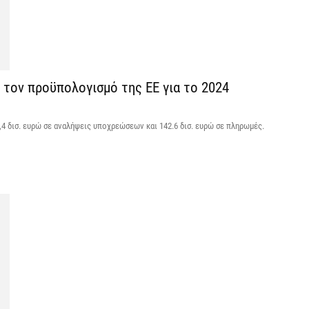
6 
M
ε
6 
 τον προϋπολογισμό της ΕΕ για το 2024
Δ
,4 δισ. ευρώ σε αναλήψεις υποχρεώσεων και 142.6 δισ. ευρώ σε πληρωμές.
τ
σ
6 
Δ
σ
ε
5 
Ο