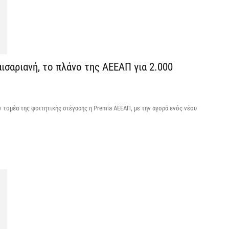
6 
Δ
τ
σ
αισαριανή, το πλάνο της ΑΕΕΑΠ για 2.000
6 
Δ
 τομέα της φοιτητικής στέγασης η Premia ΑΕΕΑΠ, με την αγορά ενός νέου
σ
ε
5 
Ο
ε
π
5 