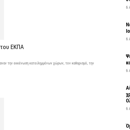
6 
Ν
Ι
6 
 του ΕΚΠΑ
Ψ
κ
βαναν την εκκένωση κατειλημμένων χώρων, τον καθαρισμό, την
6 
Α
χ
Ο
6 
Ό