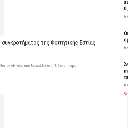
ε
0,
6 
Ο
ε
ύ συγκροτήματος της Φοιτητικής Εστίας
6 
Ά
 Εστίας Αθηνών, που θα ανέλθει στα 18,6 εκατ. ευρώ
m
π
6 
Φ
Υ
Π
H
6 