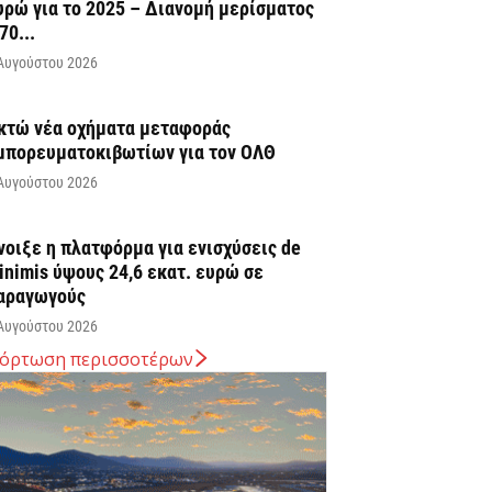
υρώ για το 2025 – Διανομή μερίσματος
70...
Αυγούστου 2026
κτώ νέα οχήματα μεταφοράς
μπορευματοκιβωτίων για τον ΟΛΘ
Αυγούστου 2026
νοιξε η πλατφόρμα για ενισχύσεις de
inimis ύψους 24,6 εκατ. ευρώ σε
αραγωγούς
Αυγούστου 2026
όρτωση περισσοτέρων
πογραφή Μνημονίου Συνεργασίας του
ανεπιστημίου Δυτικής Μακεδονίας με το
anoi University
Αυγούστου 2026