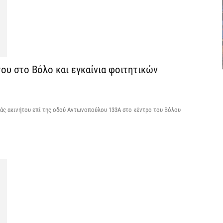
Υ
ε
ε
6 
ου στο Βόλο και εγκαίνια φοιτητικών
V
ε
6 
ράς ακινήτου επί της οδού Αντωνοπούλου 133Α στο κέντρο του Bόλου
Χ
Α
Π
6 
M
ε