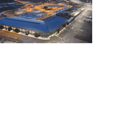
ΠΕΘΟΟ: Υποβλήθηκε το αίτημα για την
νεργοποίηση της ρήτρας διαφυγής για την
νεργειακή ανθεκτικότητα
Αυγούστου 2026
iohalco: Ισχυρές επιδόσεις το πρώτο
ξάμηνο του 2026
Αυγούστου 2026
ρίστος Δήμας: Στο Εθνικό Πρόγραμμα
νάπτυξης η αναβάθμιση του Αεροδρομίου
άρου
Αυγούστου 2026
ETLEN: ιστορικά υψηλές επιδόσεις στο ‘A
ξάμηνο 2026