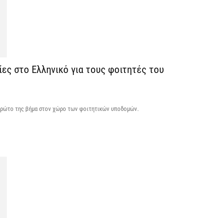
H
ε
5 
Η
ίες στο Ελληνικό για τους φοιτητές του
δ
π
σ
5 
ο πρώτο της βήμα στον χώρο των φοιτητικών υποδομών.
Χ
s
5 
Σ
Ε
κ