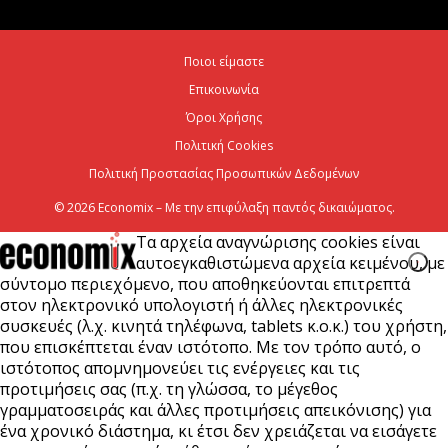
Η Deloitte Ελλάδος αποκλειστικός
χρηματοοικονομικός σύμβουλος του Ομίλου ΔΕΗ
Ποιοι είμαστε
για τη στρατηγική είσοδό του...
Επικοινωνία
7 Αυγούστου 2026
Όροι Χρήσης
Πολιτική Cookies
Πολιτική Προστασίας Προσωπικών Δεδομένων
© 2026 Economix – Με την επιφύλαξη παντός δικαιώματος.
Τα αρχεία αναγνώρισης cookies είναι
αυτοεγκαθιστώμενα αρχεία κειμένου, με
σύντομο περιεχόμενο, που αποθηκεύονται επιτρεπτά
στον ηλεκτρονικό υπολογιστή ή άλλες ηλεκτρονικές
συσκευές (λ.χ. κινητά τηλέφωνα, tablets κ.ο.κ.) του χρήστη,
που επισκέπτεται έναν ιστότοπο. Με τον τρόπο αυτό, ο
ιστότοπος απομνημονεύει τις ενέργειες και τις
προτιμήσεις σας (π.χ. τη γλώσσα, το μέγεθος
γραμματοσειράς και άλλες προτιμήσεις απεικόνισης) για
ένα χρονικό διάστημα, κι έτσι δεν χρειάζεται να εισάγετε