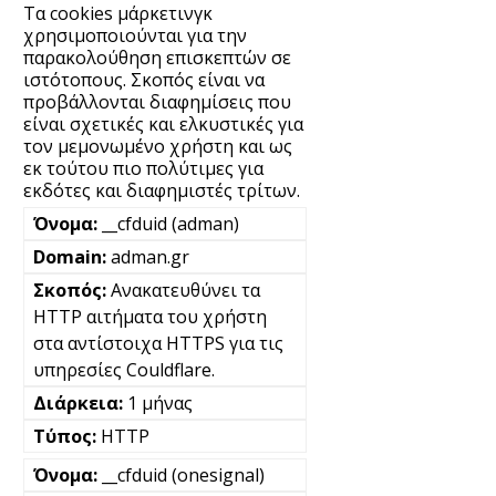
Τα cookies μάρκετινγκ
χρησιμοποιούνται για την
παρακολούθηση επισκεπτών σε
ιστότοπους. Σκοπός είναι να
προβάλλονται διαφημίσεις που
είναι σχετικές και ελκυστικές για
τον μεμονωμένο χρήστη και ως
εκ τούτου πιο πολύτιμες για
εκδότες και διαφημιστές τρίτων.
__cfduid (adman)
adman.gr
Ανακατευθύνει τα
HTTP αιτήματα του χρήστη
στα αντίστοιχα HTTPS για τις
υπηρεσίες Couldflare.
1 μήνας
HTTP
__cfduid (onesignal)