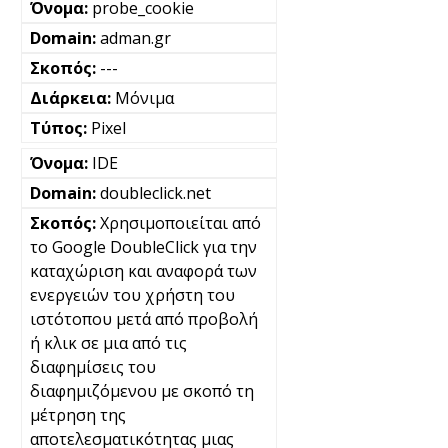
probe_cookie
adman.gr
---
Μόνιμα
Pixel
IDE
doubleclick.net
Χρησιμοποιείται από
το Google DoubleClick για την
καταχώριση και αναφορά των
ενεργειών του χρήστη του
ιστότοπου μετά από προβολή
ή κλικ σε μια από τις
διαφημίσεις του
διαφημιζόμενου με σκοπό τη
μέτρηση της
αποτελεσματικότητας μιας