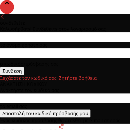
συνδεθείτε
Καλωσήρθατε! Συνδεθείτε στον λογαριασμό σας
το όνομα χρήστη σας
ο κωδικός πρόσβασης σας
Ξεχάσατε τον κωδικό σας; Ζητήστε βοήθεια
ΑΝΑΚΤΗΣΗ ΚΩΔΙΚΟΥ
Ανακτήστε τον κωδικό σας
το email σας
Ένας κωδικός πρόσβασης θα σταλθεί με e-mail σε εσάς.