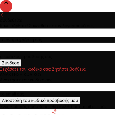
συνδεθείτε
Καλωσήρθατε! Συνδεθείτε στον λογαριασμό σας
το όνομα χρήστη σας
ο κωδικός πρόσβασης σας
Ξεχάσατε τον κωδικό σας; Ζητήστε βοήθεια
ΑΝΑΚΤΗΣΗ ΚΩΔΙΚΟΥ
Ανακτήστε τον κωδικό σας
το email σας
Ένας κωδικός πρόσβασης θα σταλθεί με e-mail σε εσάς.