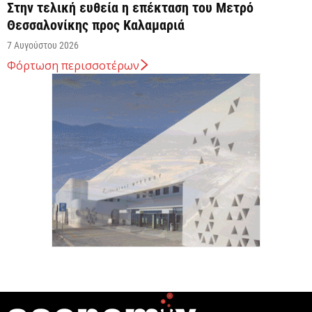
Στην τελική ευθεία η επέκταση του Μετρό
Θεσσαλονίκης προς Καλαμαριά
7 Αυγούστου 2026
Φόρτωση περισσοτέρων
Κ. Χατζηδάκης: Στον κάλαθο των αχρήστων οι
αμφισβητήσεις για το καλώδιο της ηλεκτρικής
διασύνδεσης...
6 Αυγούστου 2026
Κυβερνητική Επιτροπή Βιομηχανίας – Κυρ.
Μητσοτάκης: Η ενίσχυση της παραγωγικής βάσης
αποτελεί στρατηγική προτεραιότητα
6 Αυγούστου 2026
Στην ΑΑΔΕ ο Κυρ. Μητσοτάκης για την εφαρμογή
myAGRO: Η χώρα δεν μπορεί να...