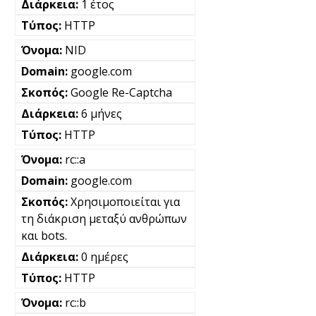
1 έτος
HTTP
NID
google.com
Google Re-Captcha
6 μήνες
HTTP
rc::a
google.com
Χρησιμοποιείται για
τη διάκριση μεταξύ ανθρώπων
και bots.
0 ημέρες
HTTP
rc::b