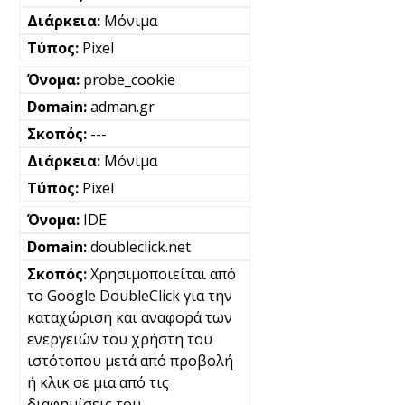
Μόνιμα
Pixel
probe_cookie
adman.gr
---
Μόνιμα
Pixel
IDE
doubleclick.net
Χρησιμοποιείται από
το Google DoubleClick για την
καταχώριση και αναφορά των
ενεργειών του χρήστη του
ιστότοπου μετά από προβολή
ή κλικ σε μια από τις
διαφημίσεις του