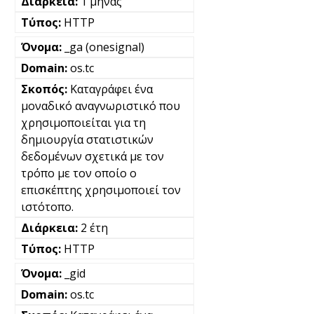
1 μήνας
HTTP
_ga (onesignal)
os.tc
Καταγράφει ένα
μοναδικό αναγνωριστικό που
χρησιμοποιείται για τη
δημιουργία στατιστικών
δεδομένων σχετικά με τον
τρόπο με τον οποίο ο
επισκέπτης χρησιμοποιεί τον
ιστότοπο.
2 έτη
HTTP
_gid
os.tc