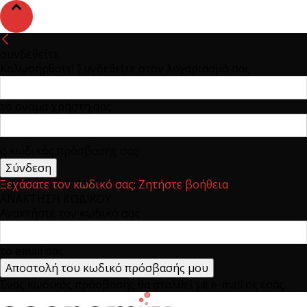
συνδεθείτε
Καλωσήρθατε! Συνδεθείτε στον λογαριασμό σας
το όνομα χρήστη σας
ο κωδικός πρόσβασης σας
Ξεχάσατε τον κωδικό σας; Ζητήστε βοήθεια
ΑΝΑΚΤΗΣΗ ΚΩΔΙΚΟΥ
Ανακτήστε τον κωδικό σας
το email σας
Ένας κωδικός πρόσβασης θα σταλθεί με e-mail σε εσάς.