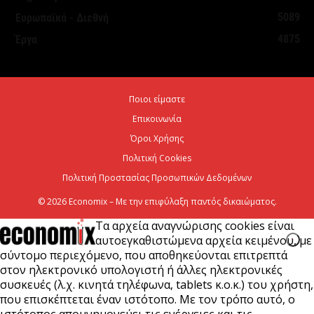
Λογαριασμού Αγροτικής Εστίας
5089
Ευρωπαϊκά - Διεθνή
7 Αυγούστου 2026
4875
Έργα
Κ. Χατζηδάκης: Στον κάλαθο των αχρήστων οι
αμφισβητήσεις για το καλώδιο της ηλεκτρικής
Ποιοι είμαστε
διασύνδεσης...
Επικοινωνία
6 Αυγούστου 2026
Όροι Χρήσης
Πολιτική Cookies
Πολιτική Προστασίας Προσωπικών Δεδομένων
© 2026 Economix – Με την επιφύλαξη παντός δικαιώματος.
Τα αρχεία αναγνώρισης cookies είναι
αυτοεγκαθιστώμενα αρχεία κειμένου, με
σύντομο περιεχόμενο, που αποθηκεύονται επιτρεπτά
στον ηλεκτρονικό υπολογιστή ή άλλες ηλεκτρονικές
συσκευές (λ.χ. κινητά τηλέφωνα, tablets κ.ο.κ.) του χρήστη,
που επισκέπτεται έναν ιστότοπο. Με τον τρόπο αυτό, ο