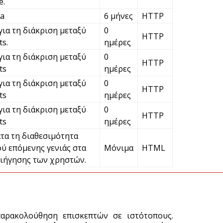
e.
ε
ha
6 μήνες
HTTP
7 
για τη διάκριση μεταξύ
0
HTTP
s.
ημέρες
Χ
για τη διάκριση μεταξύ
0
ό
HTTP
ts
ημέρες
7 
για τη διάκριση μεταξύ
0
HTTP
ts
ημέρες
για τη διάκριση μεταξύ
0
HTTP
ts
ημέρες
τα τη διαθεσιμότητα
ύ επόμενης γενιάς στα
Μόνιμα
HTML
ιήγησης των χρηστών.
παρακολούθηση επισκεπτών σε ιστότοπους.