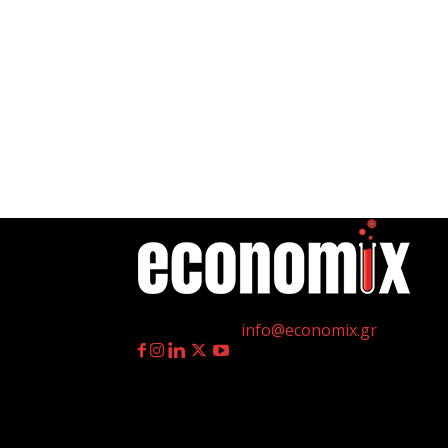
η
Γεννημένοι την 4
Ιουλίου.
Επικοινωνία:
info@economix.gr