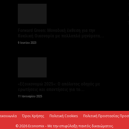
7 
Κ
Σ
Forward Green: Μοναδική έκθεση για την
α
Κυκλική Οικονομία με πολλαπλά μηνύματα...
7 
9 Ιουνίου 2023
Σ
φ
3
7 
«Εξοικονομώ 2025»: Ο απόλυτος οδηγός με
ερωτήσεις και απαντήσεις για το...
Η
11 Ιανουαρίου 2025
χ
Ο
το
πικοινωνία
Όροι Χρήσης
Πολιτική Cookies
Πολιτική Προστασίας Προ
7 
© 2026 Economix – Με την επιφύλαξη παντός δικαιώματος.