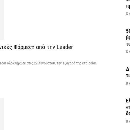
π
8 
5
β
τ
ικές Φάρμες» από την Leader
8 
eader ολοκλήρωσε στις 29 Αυγούστου, την εξαγορά της εταιρείας
Δ
τ
8 
Ε
«
δ
8 