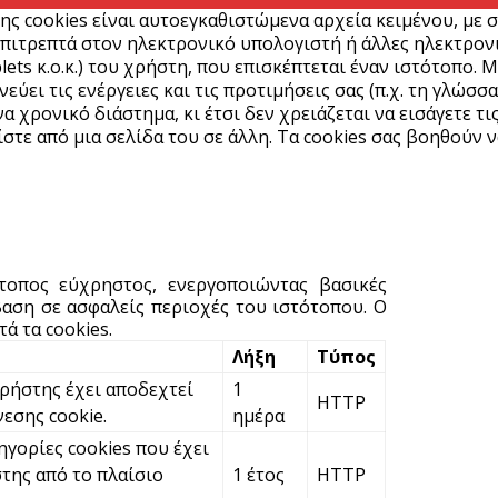
ης cookies είναι αυτοεγκαθιστώμενα αρχεία κειμένου, με 
πιτρεπτά στον ηλεκτρονικό υπολογιστή ή άλλες ηλεκτρονικ
Κ
lets κ.ο.κ.) του χρήστη, που επισκέπτεται έναν ιστότοπο. 
Σ
ύει τις ενέργειες και τις προτιμήσεις σας (π.χ. τη γλώσσα
δ
α χρονικό διάστημα, κι έτσι δεν χρειάζεται να εισάγετε τι
7 
στε από μια σελίδα του σε άλλη. Τα cookies σας βοηθούν ν
Υ
Π
β
7 
ότοπος εύχρηστος, ενεργοποιώντας βασικές
αση σε ασφαλείς περιοχές του ιστότοπου. Ο
ά τα cookies.
Σ
Λήξη
Τύπος
Ι
χρήστης έχει αποδεχτεί
1
7 
HTTP
νεσης cookie.
ημέρα
ηγορίες cookies που έχει
Θ
της από το πλαίσιο
1 έτος
HTTP
Π