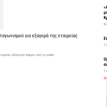
«
μ
Κ
8 
ταγωνισμού για εξαγορά της εταιρείας
Ε
7 
ταιρείας «Ελληνικές Φάρμες» από τη Leader.
Ό
σ
7 
Φ
Σ
δ
υ
χ