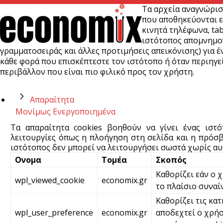
Τα αρχεία αναγνώρισ
που αποθηκεύονται ε
κινητά τηλέφωνα, tab
ιστότοπος απομνημονε
γραμματοσειράς και άλλες προτιμήσεις απεικόνισης) για έν
κάθε φορά που επισκέπτεστε τον ιστότοπο ή όταν περιηγεί
περιβάλλον που είναι πιο φιλικό προς τον χρήστη.
Απαραίτητα
Μονίμως Ενεργοποιημένα
Τα απαραίτητα cookies βοηθούν να γίνει ένας ιστ
λειτουργίες όπως η πλοήγηση στη σελίδα και η πρόσβ
ιστότοπος δεν μπορεί να λειτουργήσει σωστά χωρίς αυτ
Ονομα
Τομέα
Σκοπός
Καθορίζει εάν ο 
wpl_viewed_cookie
economix.gr
το πλαίσιο συναί
Καθορίζει τις κατ
wpl_user_preference
economix.gr
αποδεχτεί ο χρήσ