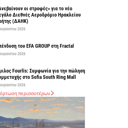
Ανεβαίνουν οι στροφές» για το νέο
εγάλο Διεθνές Αεροδρόμιο Ηρακλείου
ρήτης (ΔΑΗΚ)
Αυγούστου 2026
πένδυση του EFA GROUP στη Fractal
Αυγούστου 2026
μιλος Fourlis: Συμφωνία για την πώληση
υμμετοχής στο Sofia South Ring Mall
Αυγούστου 2026
όρτωση περισσοτέρων
ταύρος Καλαφάτης: «Έχουμε
ημιουργήσει 20.000 νέες θέσεις εργασίας
ψηλής εξειδίκευσης τα τελευταία επτά
ρόνια...