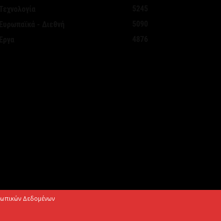
Αυγούστου 2026
5245
Τεχνολογία
5090
Ευρωπαϊκά - Διεθνή
ΑΠ: Tρεις παρεμβάσεις του Στρατηγικού
4876
Έργα
χεδίου της ΚΑΠ για ενίσχυση της
νταγωνιστικότητας των γεωργικών...
Αυγούστου 2026
τήριξη σε περισσότερους από 1.600
οιτητές του Πανεπιστημίου Κρήτης με
,358 εκατ. ευρώ για...
Αυγούστου 2026
 Deloitte Ελλάδος αποκλειστικός
ρηματοοικονομικός σύμβουλος του
μίλου ΔΕΗ για τη στρατηγική είσοδό
υ...
σωπικών Δεδομένων
Αυγούστου 2026