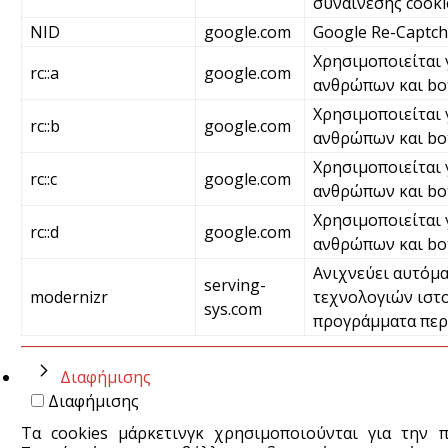
συναίνεσης cooki
NID
google.com
Google Re-Captc
Χρησιμοποιείται 
rc::a
google.com
ανθρώπων και bot
Χρησιμοποιείται 
rc::b
google.com
ανθρώπων και bo
Χρησιμοποιείται 
rc::c
google.com
ανθρώπων και bo
Χρησιμοποιείται 
rc::d
google.com
ανθρώπων και bo
Ανιχνεύει αυτόμα
serving-
modernizr
τεχνολογιών ιστο
sys.com
προγράμματα περ
Διαφήμισης
Διαφήμισης
Τα cookies μάρκετινγκ χρησιμοποιούνται για την 