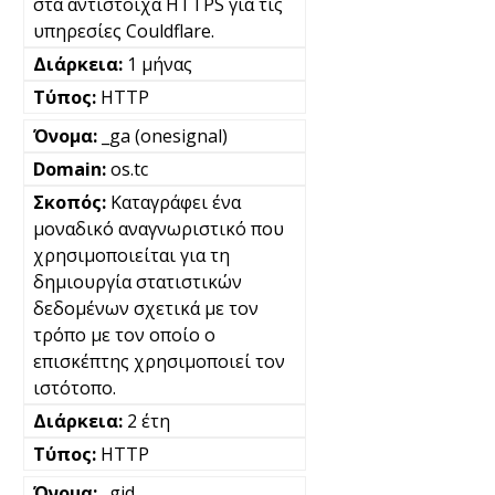
στα αντίστοιχα HTTPS για τις
υπηρεσίες Couldflare.
1 μήνας
HTTP
_ga (onesignal)
os.tc
Καταγράφει ένα
μοναδικό αναγνωριστικό που
χρησιμοποιείται για τη
δημιουργία στατιστικών
δεδομένων σχετικά με τον
τρόπο με τον οποίο ο
επισκέπτης χρησιμοποιεί τον
ιστότοπο.
2 έτη
HTTP
_gid