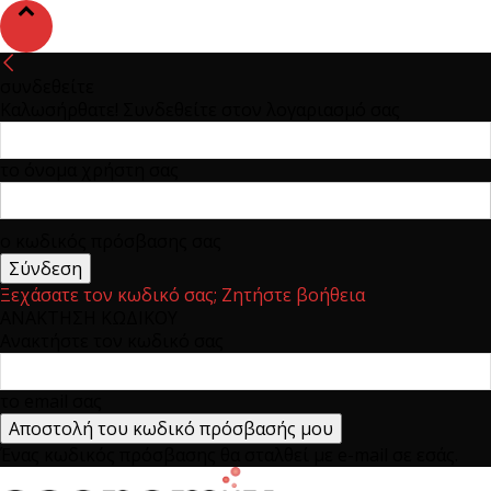
συνδεθείτε
Καλωσήρθατε! Συνδεθείτε στον λογαριασμό σας
το όνομα χρήστη σας
ο κωδικός πρόσβασης σας
Ξεχάσατε τον κωδικό σας; Ζητήστε βοήθεια
ΑΝΑΚΤΗΣΗ ΚΩΔΙΚΟΥ
Ανακτήστε τον κωδικό σας
το email σας
Ένας κωδικός πρόσβασης θα σταλθεί με e-mail σε εσάς.