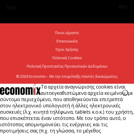
στη Θεσσαλονίκη
4871
Έργα
5 Αυγούστου 2026
Σε κατάσταση κινητοποίησης Αττική, Εύβοια και
Ποιοι είμαστε
Βοιωτία λόγω πολύ υψηλού κινδύνου πυρκαγιάς
Επικοινωνία
5 Αυγούστου 2026
Όροι Χρήσης
Πολιτική Cookies
Πολιτική Προστασίας Προσωπικών Δεδομένων
© 2026 Economix – Με την επιφύλαξη παντός δικαιώματος.
Τα αρχεία αναγνώρισης cookies είναι
αυτοεγκαθιστώμενα αρχεία κειμένου, με
σύντομο περιεχόμενο, που αποθηκεύονται επιτρεπτά
στον ηλεκτρονικό υπολογιστή ή άλλες ηλεκτρονικές
συσκευές (λ.χ. κινητά τηλέφωνα, tablets κ.ο.κ.) του χρήστη,
που επισκέπτεται έναν ιστότοπο. Με τον τρόπο αυτό, ο
ιστότοπος απομνημονεύει τις ενέργειες και τις
προτιμήσεις σας (π.χ. τη γλώσσα, το μέγεθος