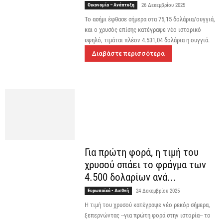
Οικονομία – Ανάπτυξη
26 Δεκεμβρίου 2025
Το ασήμι έφθασε σήμερα στα 75,15 δολάρια/ουγγιά,
και ο χρυσός επίσης κατέγραψε νέο ιστορικό
υψηλό, τιμάται πλέον 4.531,04 δολάρια η ουγγιά.
Διαβάστε περισσότερα
Για πρώτη φορά, η τιμή του
χρυσού σπάει το φράγμα των
4.500 δολαρίων ανά...
Ευρωπαϊκά - Διεθνή
24 Δεκεμβρίου 2025
Η τιμή του χρυσού κατέγραψε νέο ρεκόρ σήμερα,
ξεπερνώντας --για πρώτη φορά στην ιστορία-- το