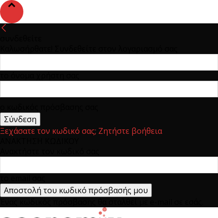
συνδεθείτε
Καλωσήρθατε! Συνδεθείτε στον λογαριασμό σας
το όνομα χρήστη σας
ο κωδικός πρόσβασης σας
Ξεχάσατε τον κωδικό σας; Ζητήστε βοήθεια
ΑΝΑΚΤΗΣΗ ΚΩΔΙΚΟΥ
Ανακτήστε τον κωδικό σας
το email σας
Ένας κωδικός πρόσβασης θα σταλθεί με e-mail σε εσάς.