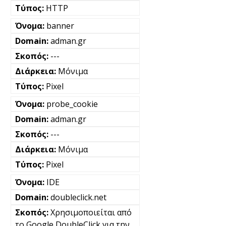
HTTP
banner
adman.gr
---
Μόνιμα
Pixel
probe_cookie
adman.gr
---
Μόνιμα
Pixel
IDE
doubleclick.net
Χρησιμοποιείται από
το Google DoubleClick για την