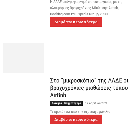
Η ΑΑΔΕ υπέγραψε μνημόνιο συνεργασίας με τις
πλατφόρμες Βραχυχρόνιας Μίσθωσης Airbnb,
Booking.com και Expedia Group/VRBO
Διαβάστε περισσότερα
Στο “μικροσκόπιο” της ΑΑΔΕ οι
βραχυχρόνιες μισθώσεις τύπου
AirBnb
Ακίνητα - Κτηματαγορά
19 Απριλίου 2021
Τι προκύπτει από την σχετική εγκύκλιο
Διαβάστε περισσότερα