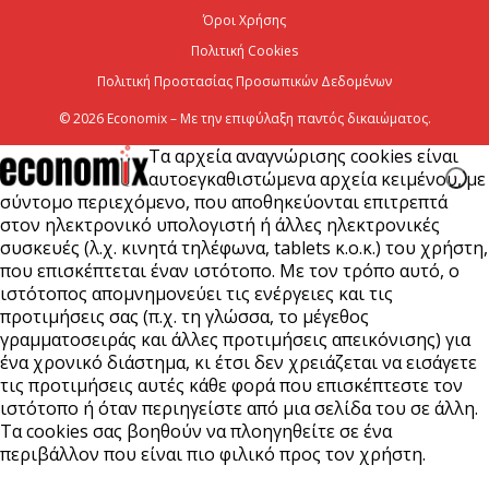
7 Αυγούστου 2026
Όροι Χρήσης
Πολιτική Cookies
Πολιτική Προστασίας Προσωπικών Δεδομένων
© 2026 Economix – Με την επιφύλαξη παντός δικαιώματος.
Τα αρχεία αναγνώρισης cookies είναι
αυτοεγκαθιστώμενα αρχεία κειμένου, με
σύντομο περιεχόμενο, που αποθηκεύονται επιτρεπτά
στον ηλεκτρονικό υπολογιστή ή άλλες ηλεκτρονικές
συσκευές (λ.χ. κινητά τηλέφωνα, tablets κ.ο.κ.) του χρήστη,
που επισκέπτεται έναν ιστότοπο. Με τον τρόπο αυτό, ο
ιστότοπος απομνημονεύει τις ενέργειες και τις
προτιμήσεις σας (π.χ. τη γλώσσα, το μέγεθος
γραμματοσειράς και άλλες προτιμήσεις απεικόνισης) για
ένα χρονικό διάστημα, κι έτσι δεν χρειάζεται να εισάγετε
τις προτιμήσεις αυτές κάθε φορά που επισκέπτεστε τον
ιστότοπο ή όταν περιηγείστε από μια σελίδα του σε άλλη.
Τα cookies σας βοηθούν να πλοηγηθείτε σε ένα
περιβάλλον που είναι πιο φιλικό προς τον χρήστη.