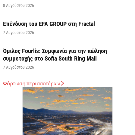
8 Αυγούστου 2026
Επένδυση του EFA GROUP στη Fractal
7 Αυγούστου 2026
Όμιλος Fourlis: Συμφωνία για την πώληση
συμμετοχής στο Sofia South Ring Mall
7 Αυγούστου 2026
Φόρτωση περισσοτέρων
Σταύρος Καλαφάτης: «Έχουμε δημιουργήσει 20.000
νέες θέσεις εργασίας υψηλής εξειδίκευσης τα
τελευταία επτά χρόνια...
7 Αυγούστου 2026
Θεσσαλονίκη: Οι αλλαγές στις λεωφορειακές