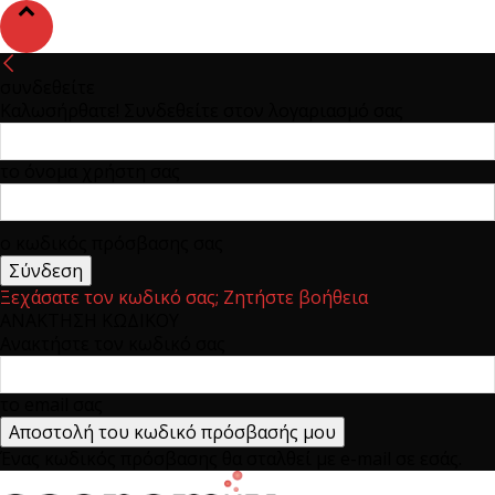
συνδεθείτε
Καλωσήρθατε! Συνδεθείτε στον λογαριασμό σας
το όνομα χρήστη σας
ο κωδικός πρόσβασης σας
Ξεχάσατε τον κωδικό σας; Ζητήστε βοήθεια
ΑΝΑΚΤΗΣΗ ΚΩΔΙΚΟΥ
Ανακτήστε τον κωδικό σας
το email σας
Ένας κωδικός πρόσβασης θα σταλθεί με e-mail σε εσάς.