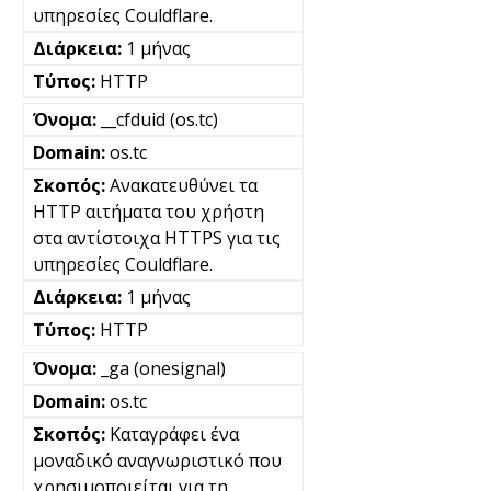
υπηρεσίες Couldflare.
1 μήνας
HTTP
__cfduid (os.tc)
os.tc
Ανακατευθύνει τα
HTTP αιτήματα του χρήστη
στα αντίστοιχα HTTPS για τις
υπηρεσίες Couldflare.
1 μήνας
HTTP
_ga (onesignal)
os.tc
Καταγράφει ένα
μοναδικό αναγνωριστικό που
χρησιμοποιείται για τη