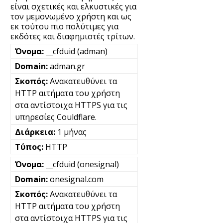
είναι σχετικές και ελκυστικές για
τον μεμονωμένο χρήστη και ως
εκ τούτου πιο πολύτιμες για
εκδότες και διαφημιστές τρίτων.
__cfduid (adman)
adman.gr
Ανακατευθύνει τα
HTTP αιτήματα του χρήστη
στα αντίστοιχα HTTPS για τις
υπηρεσίες Couldflare.
1 μήνας
HTTP
__cfduid (onesignal)
onesignal.com
Ανακατευθύνει τα
HTTP αιτήματα του χρήστη
στα αντίστοιχα HTTPS για τις