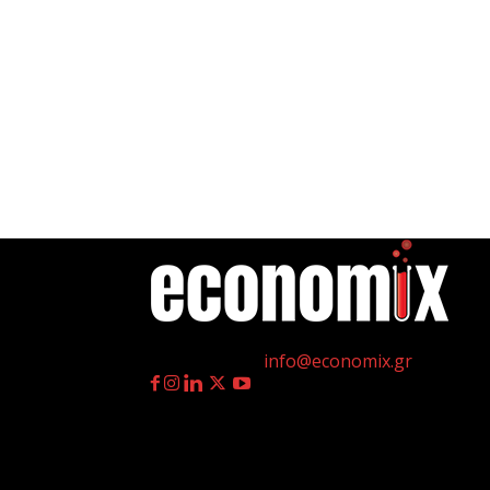
η
Γεννημένοι την 4
Ιουλίου.
Επικοινωνία:
info@economix.gr