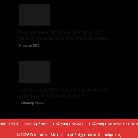
7 
Κ
Σ
Forward Green: Μοναδική έκθεση για την
α
Κυκλική Οικονομία με πολλαπλά μηνύματα...
7 
9 Ιουνίου 2023
Σ
φ
3
7 
«Εξοικονομώ 2025»: Ο απόλυτος οδηγός με
ερωτήσεις και απαντήσεις για το...
Η
11 Ιανουαρίου 2025
χ
Ο
το
πικοινωνία
Όροι Χρήσης
Πολιτική Cookies
Πολιτική Προστασίας Προ
7 
© 2026 Economix – Με την επιφύλαξη παντός δικαιώματος.