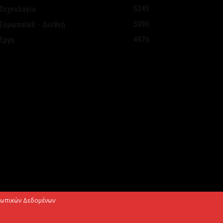
Αυγούστου 2026
5245
Τεχνολογία
5090
Ευρωπαϊκά - Διεθνή
ΑΠ: Tρεις παρεμβάσεις του Στρατηγικού
4876
Έργα
χεδίου της ΚΑΠ για ενίσχυση της
νταγωνιστικότητας των γεωργικών...
Αυγούστου 2026
τήριξη σε περισσότερους από 1.600
οιτητές του Πανεπιστημίου Κρήτης με
,358 εκατ. ευρώ για...
Αυγούστου 2026
 Deloitte Ελλάδος αποκλειστικός
ρηματοοικονομικός σύμβουλος του
μίλου ΔΕΗ για τη στρατηγική είσοδό
υ...
σωπικών Δεδομένων
Αυγούστου 2026