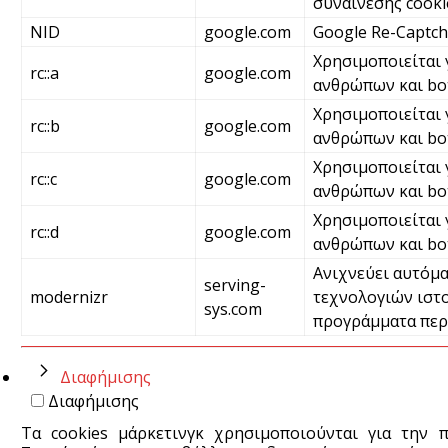
συναίνεσης cooki
NID
google.com
Google Re-Captc
Χρησιμοποιείται 
rc::a
google.com
ανθρώπων και bot
Χρησιμοποιείται 
rc::b
google.com
ανθρώπων και bo
Χρησιμοποιείται 
rc::c
google.com
ανθρώπων και bo
Χρησιμοποιείται 
rc::d
google.com
ανθρώπων και bo
Ανιχνεύει αυτόμα
serving-
modernizr
τεχνολογιών ιστο
sys.com
προγράμματα περ
Διαφήμισης
Διαφήμισης
Τα cookies μάρκετινγκ χρησιμοποιούνται για την 