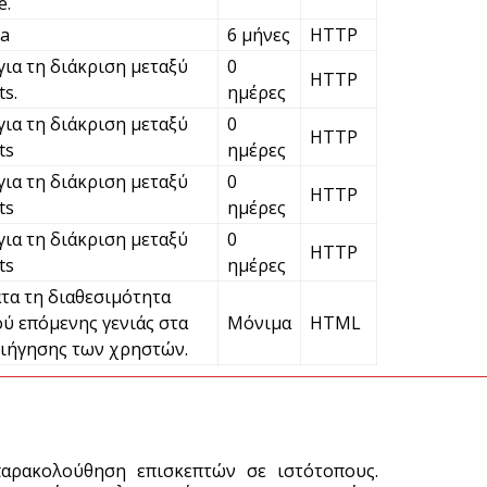
e.
ε
ha
6 μήνες
HTTP
7 
για τη διάκριση μεταξύ
0
HTTP
s.
ημέρες
Χ
για τη διάκριση μεταξύ
0
ό
HTTP
ts
ημέρες
7 
για τη διάκριση μεταξύ
0
HTTP
ts
ημέρες
για τη διάκριση μεταξύ
0
HTTP
ts
ημέρες
τα τη διαθεσιμότητα
ύ επόμενης γενιάς στα
Μόνιμα
HTML
ιήγησης των χρηστών.
παρακολούθηση επισκεπτών σε ιστότοπους.