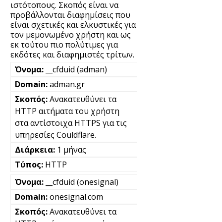
ιστότοπους. Σκοπός είναι να
προβάλλονται διαφημίσεις που
είναι σχετικές και ελκυστικές για
τον μεμονωμένο χρήστη και ως
εκ τούτου πιο πολύτιμες για
εκδότες και διαφημιστές τρίτων.
__cfduid (adman)
adman.gr
Ανακατευθύνει τα
HTTP αιτήματα του χρήστη
στα αντίστοιχα HTTPS για τις
υπηρεσίες Couldflare.
1 μήνας
HTTP
__cfduid (onesignal)
onesignal.com
Ανακατευθύνει τα