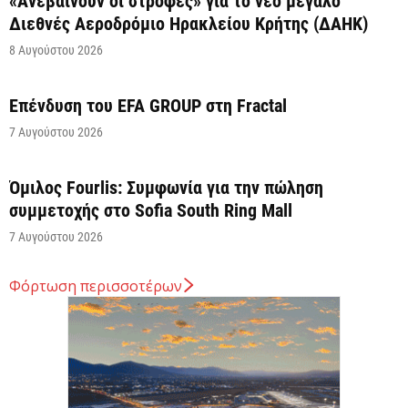
«Ανεβαίνουν οι στροφές» για το νέο μεγάλο
Διεθνές Αεροδρόμιο Ηρακλείου Κρήτης (ΔΑΗΚ)
8 Αυγούστου 2026
Επένδυση του EFA GROUP στη Fractal
7 Αυγούστου 2026
Όμιλος Fourlis: Συμφωνία για την πώληση
συμμετοχής στο Sofia South Ring Mall
7 Αυγούστου 2026
Φόρτωση περισσοτέρων
Σταύρος Καλαφάτης: «Έχουμε δημιουργήσει 20.000
νέες θέσεις εργασίας υψηλής εξειδίκευσης τα
τελευταία επτά χρόνια...
7 Αυγούστου 2026