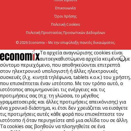
μήκος του ΒΟΑΚ»
Επικοινωνία
7 Αυγούστου 2026
Όροι Χρήσης
Πολιτική Cookies
Πολιτική Προστασίας Προσωπικών Δεδομένων
© 2026 Economix – Με την επιφύλαξη παντός δικαιώματος.
Τα αρχεία αναγνώρισης cookies είναι
αυτοεγκαθιστώμενα αρχεία κειμένου, με
σύντομο περιεχόμενο, που αποθηκεύονται επιτρεπτά
στον ηλεκτρονικό υπολογιστή ή άλλες ηλεκτρονικές
συσκευές (λ.χ. κινητά τηλέφωνα, tablets κ.ο.κ.) του χρήστη,
που επισκέπτεται έναν ιστότοπο. Με τον τρόπο αυτό, ο
ιστότοπος απομνημονεύει τις ενέργειες και τις
προτιμήσεις σας (π.χ. τη γλώσσα, το μέγεθος
γραμματοσειράς και άλλες προτιμήσεις απεικόνισης) για
ένα χρονικό διάστημα, κι έτσι δεν χρειάζεται να εισάγετε
τις προτιμήσεις αυτές κάθε φορά που επισκέπτεστε τον
ιστότοπο ή όταν περιηγείστε από μια σελίδα του σε άλλη.
Τα cookies σας βοηθούν να πλοηγηθείτε σε ένα