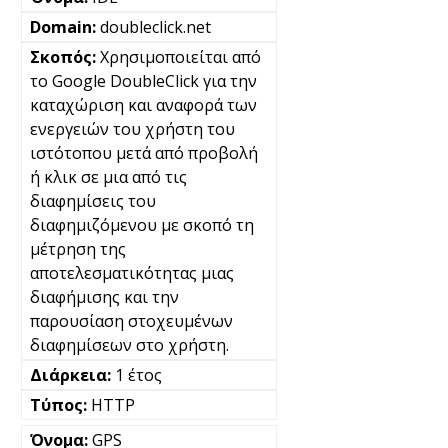
doubleclick.net
Χρησιμοποιείται από
το Google DoubleClick για την
καταχώριση και αναφορά των
ενεργειών του χρήστη του
ιστότοπου μετά από προβολή
ή κλικ σε μια από τις
διαφημίσεις του
διαφημιζόμενου με σκοπό τη
μέτρηση της
αποτελεσματικότητας μιας
διαφήμισης και την
παρουσίαση στοχευμένων
διαφημίσεων στο χρήστη.
1 έτος
HTTP
GPS