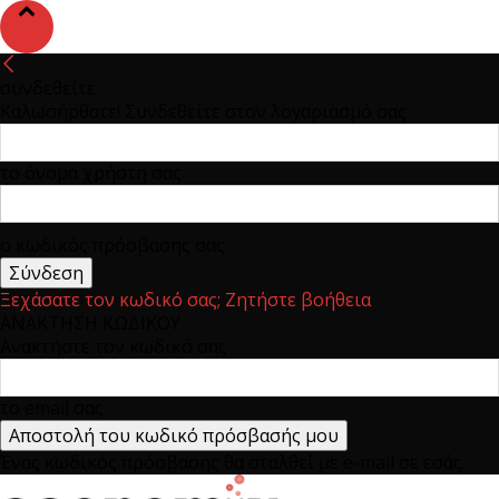
συνδεθείτε
Καλωσήρθατε! Συνδεθείτε στον λογαριασμό σας
το όνομα χρήστη σας
ο κωδικός πρόσβασης σας
Ξεχάσατε τον κωδικό σας; Ζητήστε βοήθεια
ΑΝΑΚΤΗΣΗ ΚΩΔΙΚΟΥ
Ανακτήστε τον κωδικό σας
το email σας
Ένας κωδικός πρόσβασης θα σταλθεί με e-mail σε εσάς.