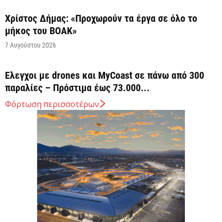
Χρίστος Δήμας: «Προχωρούν τα έργα σε όλο το
μήκος του ΒΟΑΚ»
7 Αυγούστου 2026
Έλεγχοι με drones και MyCoast σε πάνω από 300
παραλίες – Πρόστιμα έως 73.000...
7 Αυγούστου 2026
Φόρτωση περισσοτέρων
Η Ελλάδα στις κορυφαίες επιλογές των Ευρωπαίων
ταξιδιωτών, σύμφωνα με έρευνα του ΕΟΤ
7 Αυγούστου 2026
ΣΤΑΣΥ: 29,4 χλμ. νέων σιδηροτροχιών στο Μετρό
της Αθήνας – Στο τελικό στάδιο το...
7 Αυγούστου 2026