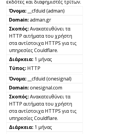
εκδότες και διαφημιστές τρίτων.
__cfduid (adman)
adman.gr
Ανακατευθύνει τα
HTTP αιτήματα του χρήστη
στα αντίστοιχα HTTPS για τις
υπηρεσίες Couldflare.
1 μήνας
HTTP
__cfduid (onesignal)
onesignal.com
Ανακατευθύνει τα
HTTP αιτήματα του χρήστη
στα αντίστοιχα HTTPS για τις
υπηρεσίες Couldflare.
1 μήνας