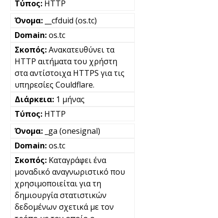
HTTP
__cfduid (os.tc)
os.tc
Ανακατευθύνει τα
HTTP αιτήματα του χρήστη
στα αντίστοιχα HTTPS για τις
υπηρεσίες Couldflare.
1 μήνας
HTTP
_ga (onesignal)
os.tc
Καταγράφει ένα
μοναδικό αναγνωριστικό που
χρησιμοποιείται για τη
δημιουργία στατιστικών
δεδομένων σχετικά με τον