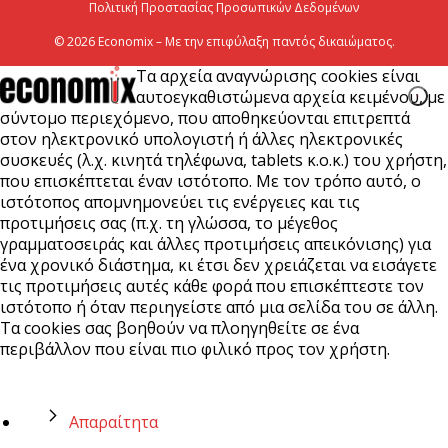
Πολιτική Προστασίας Προσωπικών Δεδομένων
© 2026 Economix – Με την επιφύλαξη παντός δικαιώματος.
Τα αρχεία αναγνώρισης cookies είναι
αυτοεγκαθιστώμενα αρχεία κειμένου, με
σύντομο περιεχόμενο, που αποθηκεύονται επιτρεπτά
στον ηλεκτρονικό υπολογιστή ή άλλες ηλεκτρονικές
συσκευές (λ.χ. κινητά τηλέφωνα, tablets κ.ο.κ.) του χρήστη,
που επισκέπτεται έναν ιστότοπο. Με τον τρόπο αυτό, ο
ιστότοπος απομνημονεύει τις ενέργειες και τις
προτιμήσεις σας (π.χ. τη γλώσσα, το μέγεθος
γραμματοσειράς και άλλες προτιμήσεις απεικόνισης) για
ένα χρονικό διάστημα, κι έτσι δεν χρειάζεται να εισάγετε
τις προτιμήσεις αυτές κάθε φορά που επισκέπτεστε τον
ιστότοπο ή όταν περιηγείστε από μια σελίδα του σε άλλη.
Τα cookies σας βοηθούν να πλοηγηθείτε σε ένα
περιβάλλον που είναι πιο φιλικό προς τον χρήστη.
Απαραίτητα