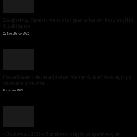
Στο 3,4% υποχώρησε ο πληθωρισμός τον Ιούλιο
Σκλαβενίτης: Εγκαίνια για το νέο hypermarket στη Ρενώ στη Νέα
ανακοίνωσε η ΕΛΣΤΑΤ
Φιλαδέλφεια
7 Αυγούστου 2026
22 Νοεμβρίου 2022
Θεσμοθετήθηκε το Ειδικό Χωροταξικό Πλαίσιο για
τον Τουρισμό: Στρατηγικό εργαλείο για βιώσιμη
τουριστική ανάπτυξη
7 Αυγούστου 2026
Forward Green: Μοναδική έκθεση για την Κυκλική Οικονομία με
πολλαπλά μηνύματα...
9 Ιουνίου 2023
Χρίστος Δήμας: «Προχωρούν τα έργα σε όλο το
μήκος του ΒΟΑΚ»
7 Αυγούστου 2026
Έλεγχοι με drones και MyCoast σε πάνω από 300
«Εξοικονομώ 2025»: Ο απόλυτος οδηγός με ερωτήσεις και