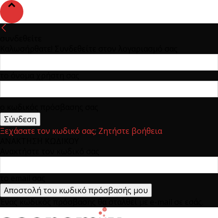
συνδεθείτε
Καλωσήρθατε! Συνδεθείτε στον λογαριασμό σας
το όνομα χρήστη σας
ο κωδικός πρόσβασης σας
Ξεχάσατε τον κωδικό σας; Ζητήστε βοήθεια
ΑΝΑΚΤΗΣΗ ΚΩΔΙΚΟΥ
Ανακτήστε τον κωδικό σας
το email σας
Ένας κωδικός πρόσβασης θα σταλθεί με e-mail σε εσάς.