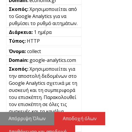
economix.gr
Χρησιμοποιείται από
το Google Analytics για να
ρυθμίσει το ρυθμό αιτημάτων.
1 ημέρα
HTTP
collect
google-analytics.com
Χρησιμοποιείται για
την αποστολή δεδομένων στο
Google Analytics σχετικά με τη
συσκευή και τη συμπεριφορά
του επισκέπτη. Παρακολουθεί
τον επισκέπτη σε όλες τις
συσκευές και τα κανάλια
μάρκετινγκ.
Απόρριψη Όλων
Αποδοχή όλων
Μόνιμα
Αποθήκευση και αποδοχή