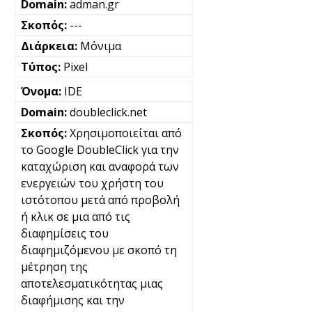
adman.gr
---
Μόνιμα
Pixel
IDE
doubleclick.net
Χρησιμοποιείται από
το Google DoubleClick για την
καταχώριση και αναφορά των
ενεργειών του χρήστη του
ιστότοπου μετά από προβολή
ή κλικ σε μια από τις
διαφημίσεις του
διαφημιζόμενου με σκοπό τη
μέτρηση της
αποτελεσματικότητας μιας
διαφήμισης και την