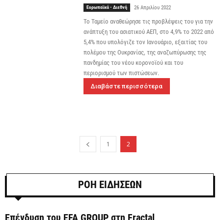
Ευρωπαϊκά - Διεθνή
26 Απριλίου 2022
Το Ταμείο αναθεώρησε τις προβλέψεις του για την
ανάπτυξη του ασιατικού ΑΕΠ, στο 4,9% το 2022 από
5,4% που υπολόγιζε τον Ιανουάριο, εξαιτίας του
πολέμου της Ουκρανίας, της αναζωπύρωσης της
πανδημίας του νέου κορονοϊού και του
περιορισμού των πιστώσεων.
Διαβάστε περισσότερα
1
2
ΡΟΗ ΕΙΔΗΣΕΩΝ
Επένδυση του EFA GROUP στη Fractal