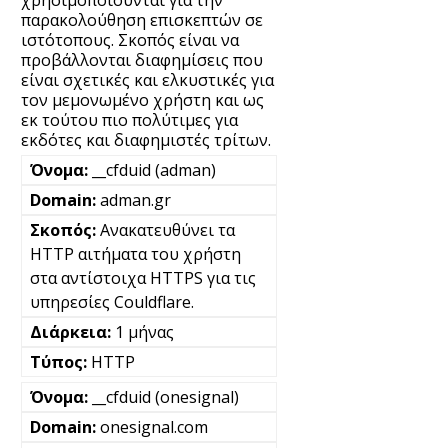
χρησιμοποιούνται για την
παρακολούθηση επισκεπτών σε
ιστότοπους. Σκοπός είναι να
προβάλλονται διαφημίσεις που
είναι σχετικές και ελκυστικές για
τον μεμονωμένο χρήστη και ως
εκ τούτου πιο πολύτιμες για
εκδότες και διαφημιστές τρίτων.
__cfduid (adman)
adman.gr
Ανακατευθύνει τα
HTTP αιτήματα του χρήστη
στα αντίστοιχα HTTPS για τις
υπηρεσίες Couldflare.
1 μήνας
HTTP
__cfduid (onesignal)
onesignal.com