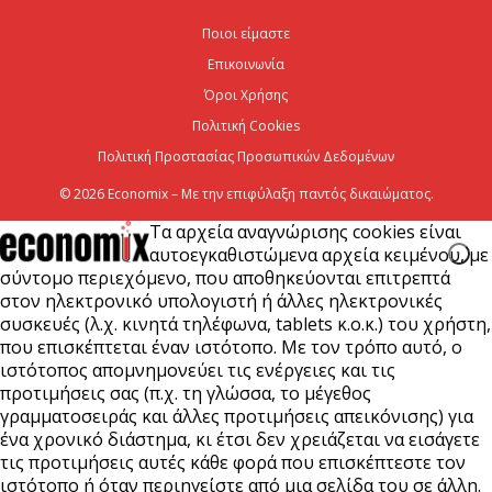
αμφισβητήσεις για το καλώδιο της ηλεκτρικής
Ποιοι είμαστε
διασύνδεσης...
Επικοινωνία
6 Αυγούστου 2026
Όροι Χρήσης
Πολιτική Cookies
Πολιτική Προστασίας Προσωπικών Δεδομένων
© 2026 Economix – Με την επιφύλαξη παντός δικαιώματος.
Τα αρχεία αναγνώρισης cookies είναι
αυτοεγκαθιστώμενα αρχεία κειμένου, με
σύντομο περιεχόμενο, που αποθηκεύονται επιτρεπτά
στον ηλεκτρονικό υπολογιστή ή άλλες ηλεκτρονικές
συσκευές (λ.χ. κινητά τηλέφωνα, tablets κ.ο.κ.) του χρήστη,
που επισκέπτεται έναν ιστότοπο. Με τον τρόπο αυτό, ο
ιστότοπος απομνημονεύει τις ενέργειες και τις
προτιμήσεις σας (π.χ. τη γλώσσα, το μέγεθος
γραμματοσειράς και άλλες προτιμήσεις απεικόνισης) για
ένα χρονικό διάστημα, κι έτσι δεν χρειάζεται να εισάγετε
τις προτιμήσεις αυτές κάθε φορά που επισκέπτεστε τον
ιστότοπο ή όταν περιηγείστε από μια σελίδα του σε άλλη.