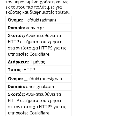
τον μεμονωμένο χρήστη και ως
εκ τούτου πιο πολύτιμες για
εκδότες και διαφημιστές τρίτων.
__cfduid (adman)
adman.gr
Ανακατευθύνει τα
HTTP αιτήματα του χρήστη
στα αντίστοιχα HTTPS για τις
υπηρεσίες Couldflare.
1 μήνας
HTTP
__cfduid (onesignal)
onesignal.com
Ανακατευθύνει τα
HTTP αιτήματα του χρήστη
στα αντίστοιχα HTTPS για τις
υπηρεσίες Couldflare.