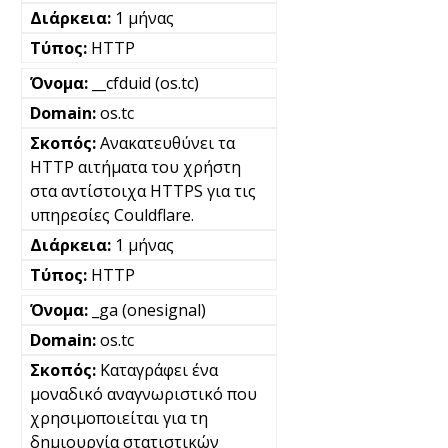
1 μήνας
HTTP
__cfduid (os.tc)
os.tc
Ανακατευθύνει τα
HTTP αιτήματα του χρήστη
στα αντίστοιχα HTTPS για τις
υπηρεσίες Couldflare.
1 μήνας
HTTP
_ga (onesignal)
os.tc
Καταγράφει ένα
μοναδικό αναγνωριστικό που
χρησιμοποιείται για τη
δημιουργία στατιστικών