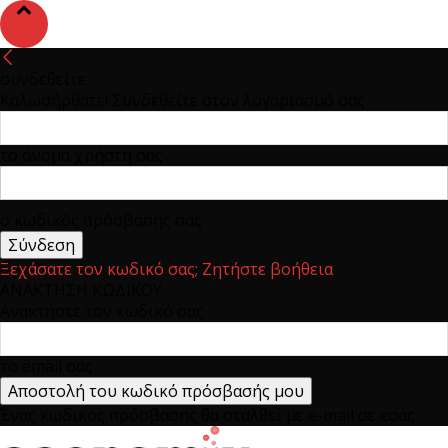
συνδεθείτε
Καλωσήρθατε! Συνδεθείτε στον λογαριασμό σας
το όνομα χρήστη σας
ο κωδικός πρόσβασης σας
Ξεχάσατε τον κωδικό σας; Ζητήστε βοήθεια
ΑΝΑΚΤΗΣΗ ΚΩΔΙΚΟΥ
Ανακτήστε τον κωδικό σας
το email σας
Ένας κωδικός πρόσβασης θα σταλθεί με e-mail σε εσάς.