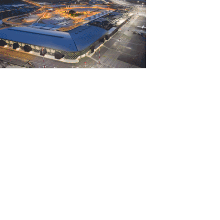
Αυγούστου 2026
εσσαλονίκη: Οι αλλαγές στις
εωφορειακές γραμμές που θα ισχύσουν
ε τη λειτουργία της επέκτασης...
Αυγούστου 2026
ποχώρησε στο 3,4% ο πληθωρισμός τον
ούλιο
Αυγούστου 2026
Γιατί οι Τούρκοι συρρέουν στα ελληνικά
ησιά;»
Αυγούστου 2026
ναρτήθηκε o διαγωνισμός για την
νάπλαση της ΔΕΘ (φωτογραφίες)