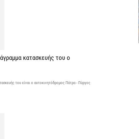
7 
Θ
λ
μ
7 
ιάγραμμα κατασκευής του ο
Υ
Ι
7 
τασκευής του είναι ο αυτοκινητόδρομος Πάτρα - Πύργος
«
ν
7 
Α
α