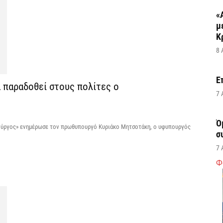
«
μ
Κ
8 
Ε
α παραδοθεί στους πολίτες ο
7 
Ό
-Πύργος» ενημέρωσε τον πρωθυπουργό Κυριάκο Μητσοτάκη, ο υφυπουργός
σ
7 
Φ
Σ
δ
υ
χ