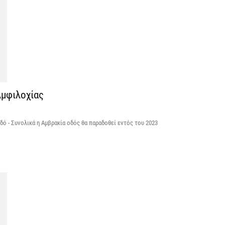
Κ
Σ
δ
7 
Υ
Αμφιλοχίας
Π
β
7 
Οδό - Συνολικά η Αμβρακία οδός θα παραδοθεί εντός του 2023
Σ
Ι
7 
Θ
Π