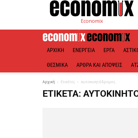
Economix
ΑΡΧΙΚΉ
ΕΝΈΡΓΕΙΑ
ΈΡΓΑ
ΑΣΤΙΚ
ΘΕΣΜΙΚΆ
ΆΡΘΡΑ ΚΑΙ ΑΠΌΨΕΙΣ
ΑΤ
Αρχική
Ετικέτες
αυτοκινητόδρομος
ΕΤΙΚΈΤΑ: ΑΥΤΟΚΙΝΗ