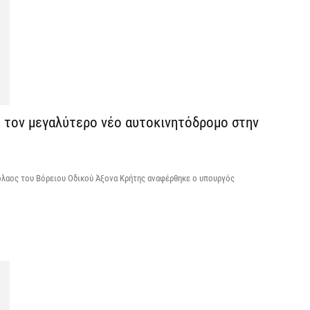
7 
Κ
Σ
α
7 
 τον μεγαλύτερο νέο αυτοκινητόδρομο στην
Σ
φ
3
κόλαος του Βόρειου Οδικού Άξονα Κρήτης αναφέρθηκε ο υπουργός
7 
Η
χ
Ο
το
7 