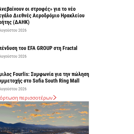
Ανεβαίνουν οι στροφές» για το νέο
εγάλο Διεθνές Αεροδρόμιο Ηρακλείου
ρήτης (ΔΑΗΚ)
Αυγούστου 2026
πένδυση του EFA GROUP στη Fractal
Αυγούστου 2026
μιλος Fourlis: Συμφωνία για την πώληση
υμμετοχής στο Sofia South Ring Mall
Αυγούστου 2026
όρτωση περισσοτέρων
ταύρος Καλαφάτης: «Έχουμε
ημιουργήσει 20.000 νέες θέσεις εργασίας
ψηλής εξειδίκευσης τα τελευταία επτά
ρόνια...