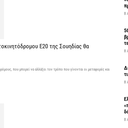
π
8 
5
β
τ
τοκινητόδρομου Ε20 της Σουηδίας θα
8 
Δ
ρόμους, που μπορεί να αλλάξει τον τρόπο που γίνονται οι μεταφορές και
τ
8 
Ε
«
δ
8 