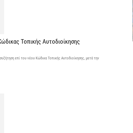
7 
Σ
Μ
7 
Κώδικας Τοπικής Αυτοδιοίκησης
Σ
συζήτηση επί του νέου Κώδικα Τοπικής Αυτοδιοίκησης, μετά την
δ
Ε
7 
Σ
Θ
7 
Κ