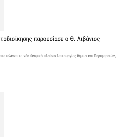
ο
η
6 
Κ
τοδιοίκησης παρουσίασε ο Θ. Λιβάνιος
Μ
β
αποτελέσει το νέο θεσμικό πλαίσιο λειτουργίας δήμων και Περιφερειών,
6 
Σ
ε
να
6 
Έ
σ
σ