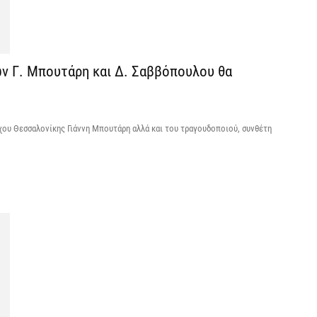
Ε
6 
C
ν Γ. Μπουτάρη και Δ. Σαββόπουλου θα
ε
6 
ρχου Θεσσαλονίκης Γιάννη Μπουτάρη αλλά και του τραγουδοποιού, συνθέτη