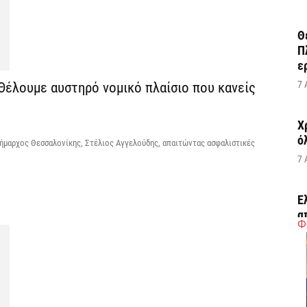
Θ
Π
ε
7 
Θέλουμε αυστηρό νομικό πλαίσιο που κανείς
Χ
ό
δήμαρχος Θεσσαλονίκης, Στέλιος Αγγελούδης, απαιτώντας ασφαλιστικές
7 
Έ
α
Φ
7 
Η
Ε
έ