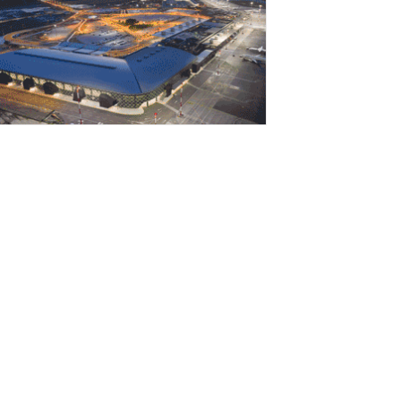
Αυγούστου 2026
ΤΑΣΥ: 29,4 χλμ. νέων σιδηροτροχιών στο
ετρό της Αθήνας – Στο τελικό στάδιο το...
Αυγούστου 2026
ήμερα η δεύτερη πληρωμή των
ικαιούχων του Λογαριασμού Αγροτικής
στίας
Αυγούστου 2026
την τελική ευθεία η επέκταση του Μετρό
εσσαλονίκης προς Καλαμαριά
Αυγούστου 2026
. Χατζηδάκης: Στον κάλαθο των αχρήστων