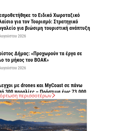
εσμοθετήθηκε το Ειδικό Χωροταξικό
λαίσιο για τον Τουρισμό: Στρατηγικό
ργαλείο για βιώσιμη τουριστική ανάπτυξη
Αυγούστου 2026
ρίστος Δήμας: «Προχωρούν τα έργα σε
λο το μήκος του ΒΟΑΚ»
Αυγούστου 2026
λεγχοι με drones και MyCoast σε πάνω
πό 300 παραλίες – Πρόστιμα έως 73.000...
όρτωση περισσοτέρων
Αυγούστου 2026
 Ελλάδα στις κορυφαίες επιλογές των
υρωπαίων ταξιδιωτών, σύμφωνα με
ρευνα του ΕΟΤ