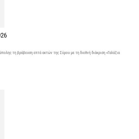
6 
Σ
4
026
6 
Ξ
πολης τη βράβευση επτά ακτών της Σύρου με τη διεθνή διάκριση «Γαλάζια
ε
6 
Χ
Ε
α
6 
Ο
δ