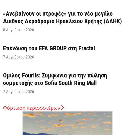
«Ανεβαίνουν οι στροφές» για το νέο μεγάλο
Διεθνές Αεροδρόμιο Ηρακλείου Κρήτης (ΔΑΗΚ)
8 Αυγούστου 2026
Επένδυση του EFA GROUP στη Fractal
7 Αυγούστου 2026
Όμιλος Fourlis: Συμφωνία για την πώληση
συμμετοχής στο Sofia South Ring Mall
7 Αυγούστου 2026
Φόρτωση περισσοτέρων
Σταύρος Καλαφάτης: «Έχουμε δημιουργήσει 20.000
νέες θέσεις εργασίας υψηλής εξειδίκευσης τα
τελευταία επτά χρόνια...
7 Αυγούστου 2026