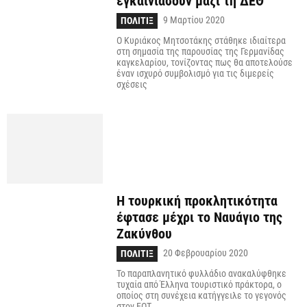
εγκαινιάσουν μαζί τη ΔΕΘ
9 Μαρτίου 2020
ΠΟΛΙΤΙΞ
Ο Κυριάκος Μητσοτάκης στάθηκε ιδιαίτερα
στη σημασία της παρουσίας της Γερμανίδας
καγκελαρίου, τονίζοντας πως θα αποτελούσε
έναν ισχυρό συμβολισμό για τις διμερείς
σχέσεις
Η τουρκική προκλητικότητα
έφτασε μέχρι το Ναυάγιο της
Ζακύνθου
20 Φεβρουαρίου 2020
ΠΟΛΙΤΙΞ
Το παραπλανητικό φυλλάδιο ανακαλύφθηκε
τυχαία από Έλληνα τουριστικό πράκτορα, ο
οποίος στη συνέχεια κατήγγειλε το γεγονός
στον ΕΟΤ.