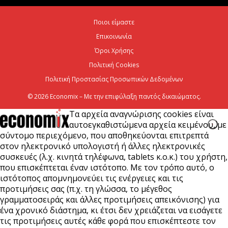
Χρίστος Δήμας: «Προχωρούν τα έργα σε όλο το
Ποιοι είμαστε
μήκος του ΒΟΑΚ»
Επικοινωνία
7 Αυγούστου 2026
Όροι Χρήσης
Πολιτική Cookies
Πολιτική Προστασίας Προσωπικών Δεδομένων
© 2026 Economix – Με την επιφύλαξη παντός δικαιώματος.
Τα αρχεία αναγνώρισης cookies είναι
αυτοεγκαθιστώμενα αρχεία κειμένου, με
σύντομο περιεχόμενο, που αποθηκεύονται επιτρεπτά
στον ηλεκτρονικό υπολογιστή ή άλλες ηλεκτρονικές
συσκευές (λ.χ. κινητά τηλέφωνα, tablets κ.ο.κ.) του χρήστη,
που επισκέπτεται έναν ιστότοπο. Με τον τρόπο αυτό, ο
ιστότοπος απομνημονεύει τις ενέργειες και τις
προτιμήσεις σας (π.χ. τη γλώσσα, το μέγεθος
γραμματοσειράς και άλλες προτιμήσεις απεικόνισης) για
ένα χρονικό διάστημα, κι έτσι δεν χρειάζεται να εισάγετε
τις προτιμήσεις αυτές κάθε φορά που επισκέπτεστε τον