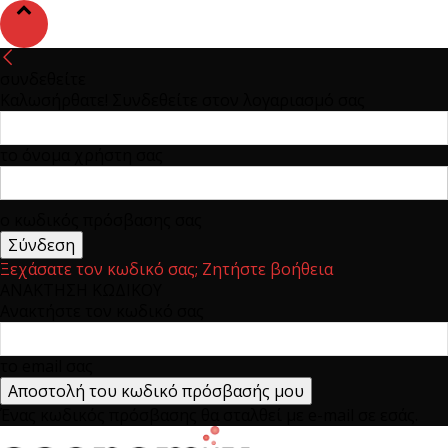
συνδεθείτε
Καλωσήρθατε! Συνδεθείτε στον λογαριασμό σας
το όνομα χρήστη σας
ο κωδικός πρόσβασης σας
Ξεχάσατε τον κωδικό σας; Ζητήστε βοήθεια
ΑΝΑΚΤΗΣΗ ΚΩΔΙΚΟΥ
Ανακτήστε τον κωδικό σας
το email σας
Ένας κωδικός πρόσβασης θα σταλθεί με e-mail σε εσάς.