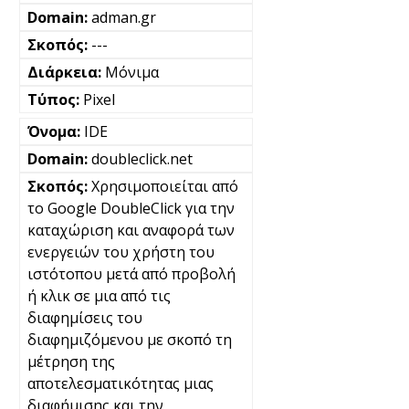
adman.gr
---
Μόνιμα
Pixel
IDE
doubleclick.net
Χρησιμοποιείται από
το Google DoubleClick για την
καταχώριση και αναφορά των
ενεργειών του χρήστη του
ιστότοπου μετά από προβολή
ή κλικ σε μια από τις
διαφημίσεις του
διαφημιζόμενου με σκοπό τη
μέτρηση της
αποτελεσματικότητας μιας
διαφήμισης και την