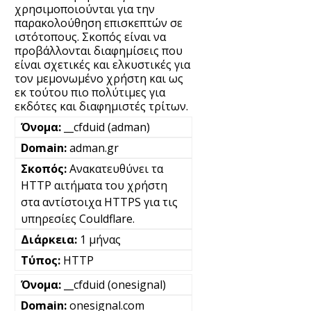
χρησιμοποιούνται για την
παρακολούθηση επισκεπτών σε
ιστότοπους. Σκοπός είναι να
προβάλλονται διαφημίσεις που
είναι σχετικές και ελκυστικές για
τον μεμονωμένο χρήστη και ως
εκ τούτου πιο πολύτιμες για
εκδότες και διαφημιστές τρίτων.
__cfduid (adman)
adman.gr
Ανακατευθύνει τα
HTTP αιτήματα του χρήστη
στα αντίστοιχα HTTPS για τις
υπηρεσίες Couldflare.
1 μήνας
HTTP
__cfduid (onesignal)
onesignal.com