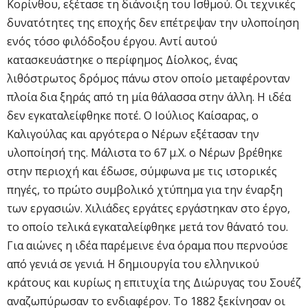
Κορίνθου, εξέτασε τη διάνοιξη του Ισθμού. Οι τεχνικές
δυνατότητες της εποχής δεν επέτρεψαν την υλοποίηση
ενός τόσο φιλόδοξου έργου. Αντί αυτού
κατασκευάστηκε ο περίφημος Δίολκος, ένας
λιθόστρωτος δρόμος πάνω στον οποίο μεταφέρονταν
πλοία δια ξηράς από τη μία θάλασσα στην άλλη. Η ιδέα
δεν εγκαταλείφθηκε ποτέ. Ο Ιούλιος Καίσαρας, ο
Καλιγούλας και αργότερα ο Νέρων εξέτασαν την
υλοποίησή της. Μάλιστα το 67 μ.Χ. ο Νέρων βρέθηκε
στην περιοχή και έδωσε, σύμφωνα με τις ιστορικές
πηγές, το πρώτο συμβολικό χτύπημα για την έναρξη
των εργασιών. Χιλιάδες εργάτες εργάστηκαν στο έργο,
το οποίο τελικά εγκαταλείφθηκε μετά τον θάνατό του.
Για αιώνες η ιδέα παρέμεινε ένα όραμα που περνούσε
από γενιά σε γενιά. Η δημιουργία του ελληνικού
κράτους και κυρίως η επιτυχία της Διώρυγας του Σουέζ
αναζωπύρωσαν το ενδιαφέρον. Το 1882 ξεκίνησαν οι