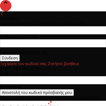
συνδεθείτε
Καλωσήρθατε! Συνδεθείτε στον λογαριασμό σας
το όνομα χρήστη σας
ο κωδικός πρόσβασης σας
Ξεχάσατε τον κωδικό σας; Ζητήστε βοήθεια
ΑΝΑΚΤΗΣΗ ΚΩΔΙΚΟΥ
Ανακτήστε τον κωδικό σας
το email σας
Ένας κωδικός πρόσβασης θα σταλθεί με e-mail σε εσάς.