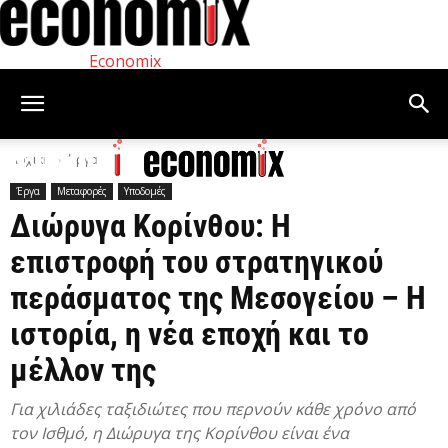
Economix
Αρχική
Έργα
Έργα
Μεταφορές
Υποδομές
Διώρυγα Κορίνθου: Η
επιστροφή του στρατηγικού
περάσματος της Μεσογείου – Η
ιστορία, η νέα εποχή και το
μέλλον της
Για χιλιάδες ταξιδιώτες που περνούν κάθε χρόνο από
τον Ισθμό, η Διώρυγα της Κορίνθου είναι ένα