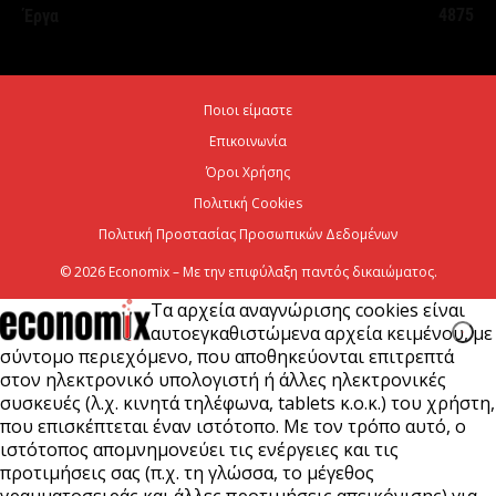
4875
Έργα
ΟΠΕΚΑ: Αύριο η δεύτερη πληρωμή των δικαιούχων
του Λογαριασμού Αγροτικής Εστίας
6 Αυγούστου 2026
Ποιοι είμαστε
Επικοινωνία
CrediaBank: Στα 53,6 εκατ. ευρώ τα
επαναλαμβανόμενα λειτουργικά κέρδη
Όροι Χρήσης
Πολιτική Cookies
6 Αυγούστου 2026
Πολιτική Προστασίας Προσωπικών Δεδομένων
© 2026 Economix – Με την επιφύλαξη παντός δικαιώματος.
Τα αρχεία αναγνώρισης cookies είναι
αυτοεγκαθιστώμενα αρχεία κειμένου, με
σύντομο περιεχόμενο, που αποθηκεύονται επιτρεπτά
στον ηλεκτρονικό υπολογιστή ή άλλες ηλεκτρονικές
συσκευές (λ.χ. κινητά τηλέφωνα, tablets κ.ο.κ.) του χρήστη,
που επισκέπτεται έναν ιστότοπο. Με τον τρόπο αυτό, ο
ιστότοπος απομνημονεύει τις ενέργειες και τις
προτιμήσεις σας (π.χ. τη γλώσσα, το μέγεθος