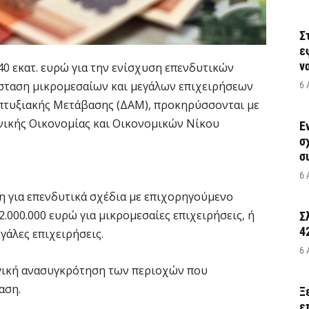
Σ
ε
να
0 εκατ. ευρώ για την ενίσχυση επενδυτικών
σταση μικρομεσαίων και μεγάλων επιχειρήσεων
6 
απτυξιακής Μετάβασης (ΔΑΜ), προκηρύσσονται με
ικής Οικονομίας και Οικονομικών Νίκου
Έ
σ
σ
6 
 για επενδυτικά σχέδια με επιχορηγούμενο
.000.000 ευρώ για μικρομεσαίες επιχειρήσεις, ή
Σ
4
εγάλες επιχειρήσεις.
6 
γική ανασυγκρότηση των περιοχών που
αση.
Ξ
ε