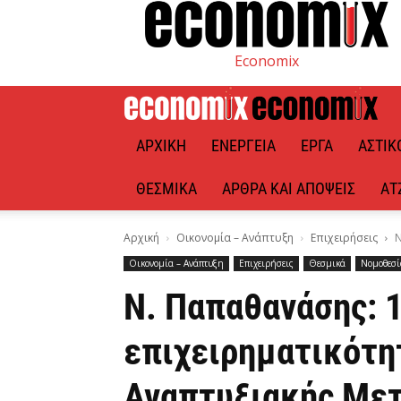
Economix
ΑΡΧΙΚΉ
ΕΝΈΡΓΕΙΑ
ΈΡΓΑ
ΑΣΤΙΚ
ΘΕΣΜΙΚΆ
ΆΡΘΡΑ ΚΑΙ ΑΠΌΨΕΙΣ
ΑΤ
Αρχική
Οικονομία – Ανάπτυξη
Επιχειρήσεις
Ν
Οικονομία – Ανάπτυξη
Επιχειρήσεις
Θεσμικά
Νομοθεσία
Ν. Παπαθανάσης: 1
επιχειρηματικότη
Αναπτυξιακής Με