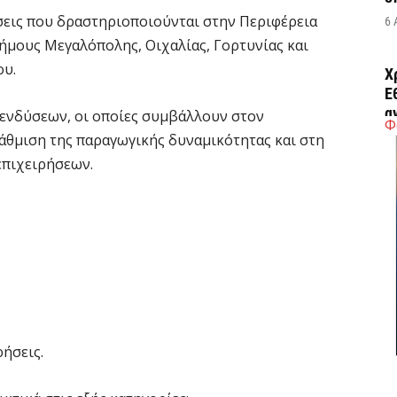
σεις που δραστηριοποιούνται στην Περιφέρεια
6 
ήμους Μεγαλόπολης, Οιχαλίας, Γορτυνίας και
ου.
Χ
Ε
α
πενδύσεων, οι οποίες συμβάλλουν στον
Φ
άθμιση της παραγωγικής δυναμικότητας και στη
6 
επιχειρήσεων.
Ο
δ
Ε
6 
C
ε
ρήσεις.
6 