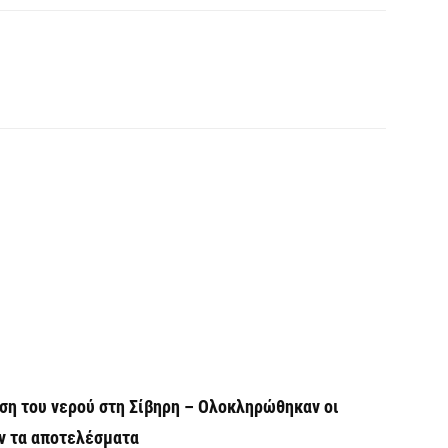
Υ
Π
H
6 
Υ
ε
ε
6 
V
ε
6 
ήση του νερού στη Σίβηρη – Ολοκληρώθηκαν οι
ν τα αποτελέσματα