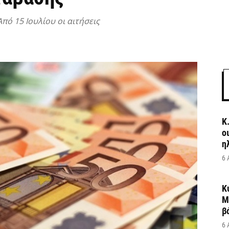
Από 15 Ιουλίου οι αιτήσεις
Κ
ο
η
6 
Κ
Μ
β
6 