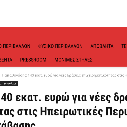
Ό ΠΕΡΙΒΆΛΛΟΝ
ΦΥΣΙΚΌ ΠΕΡΙΒΆΛΛΟΝ
ΑΠΌΒΛΗΤΑ
ΤΕ
ΖΈΝΤΑ
PRESSROOM
ΜΌΝΙΜΕΣ ΣΤΉΛΕΣ
. Παπαθανάσης: 140 εκατ. ευρώ για νέες δράσεις επιχειρηματικότητας στις Η
 - εγκύκλιοι
40 εκατ. ευρώ για νέες δρ
τας στις Ηπειρωτικές Περι
τάβασης