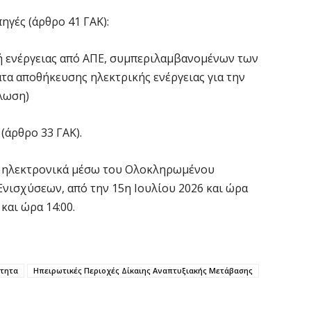
χ
ηγές (άρθρο 41 ΓΑΚ):
Ο
6 
γή ενέργειας από ΑΠΕ, συμπεριλαμβανομένων των
τα αποθήκευσης ηλεκτρικής ενέργειας για την
Ό
λωση)
ε
0,
(άρθρο 33 ΓΑΚ).
6 
ά ηλεκτρονικά μέσω του Ολοκληρωμένου
Ο
ισχύσεων, από την 15η Ιουλίου 2026 και ώρα
ε
και ώρα 14:00.
6 
Ά
m
ότητα
Ηπειρωτικές Περιοχές Δίκαιης Αναπτυξιακής Μετάβασης
π
6 