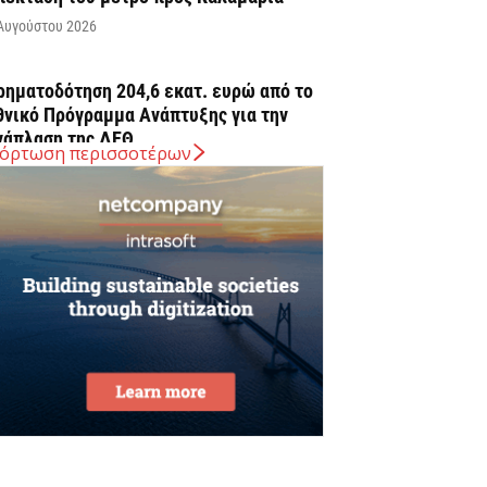
Αυγούστου 2026
ρηματοδότηση 204,6 εκατ. ευρώ από το
θνικό Πρόγραμμα Ανάπτυξης για την
νάπλαση της ΔΕΘ
όρτωση περισσοτέρων
Αυγούστου 2026
ΠΕΚΑ: Αύριο η δεύτερη πληρωμή των
ικαιούχων του Λογαριασμού Αγροτικής
στίας
Αυγούστου 2026
rediaBank: Στα 53,6 εκατ. ευρώ τα
παναλαμβανόμενα λειτουργικά κέρδη
Αυγούστου 2026