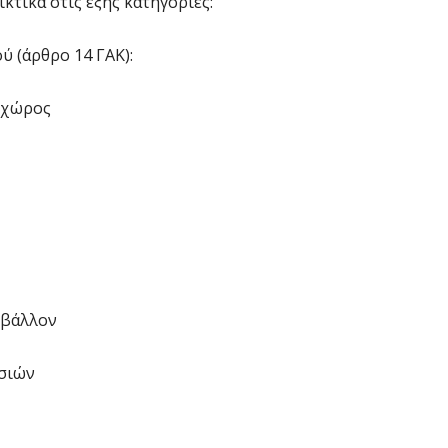
κτικά στις εξής κατηγορίες:
Β
κ
ύ (άρθρο 14 ΓΑΚ):
6 
ν χώρος
Ο
σ
6 
Ν
Ι
6 
ιβάλλον
Ψ
κ
ασιών
6 
Α