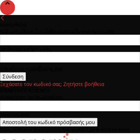
συνδεθείτε
Καλωσήρθατε! Συνδεθείτε στον λογαριασμό σας
το όνομα χρήστη σας
ο κωδικός πρόσβασης σας
Ξεχάσατε τον κωδικό σας; Ζητήστε βοήθεια
ΑΝΑΚΤΗΣΗ ΚΩΔΙΚΟΥ
Ανακτήστε τον κωδικό σας
το email σας
Ένας κωδικός πρόσβασης θα σταλθεί με e-mail σε εσάς.