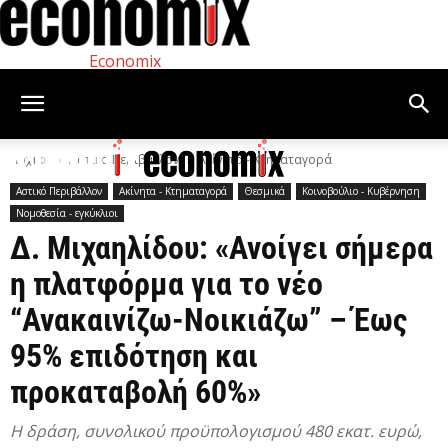
Economix
Αρχική
Αστικό Περιβάλλον
Ακίνητα - Κτηματαγορά
Αστικό Περιβάλλον
Ακίνητα - Κτηματαγορά
Θεσμικά
Κοινοβούλιο - Κυβέρνηση
Νομοθεσία - εγκύκλιοι
Δ. Μιχαηλίδου: «Ανοίγει σήμερα
η πλατφόρμα για το νέο
“Ανακαινίζω-Νοικιάζω” – Έως
95% επιδότηση και
προκαταβολή 60%»
Η δράση, συνολικού προϋπολογισμού 480 εκατ. ευρώ,