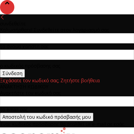
συνδεθείτε
Καλωσήρθατε! Συνδεθείτε στον λογαριασμό σας
το όνομα χρήστη σας
ο κωδικός πρόσβασης σας
Ξεχάσατε τον κωδικό σας; Ζητήστε βοήθεια
ΑΝΑΚΤΗΣΗ ΚΩΔΙΚΟΥ
Ανακτήστε τον κωδικό σας
το email σας
Ένας κωδικός πρόσβασης θα σταλθεί με e-mail σε εσάς.