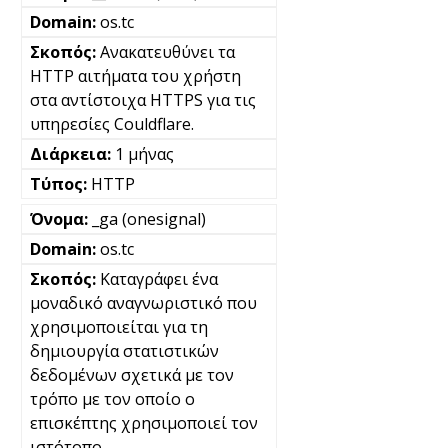
os.tc
Ανακατευθύνει τα
HTTP αιτήματα του χρήστη
στα αντίστοιχα HTTPS για τις
υπηρεσίες Couldflare.
1 μήνας
HTTP
_ga (onesignal)
os.tc
Καταγράφει ένα
μοναδικό αναγνωριστικό που
χρησιμοποιείται για τη
δημιουργία στατιστικών
δεδομένων σχετικά με τον
τρόπο με τον οποίο ο
επισκέπτης χρησιμοποιεί τον
ιστότοπο.