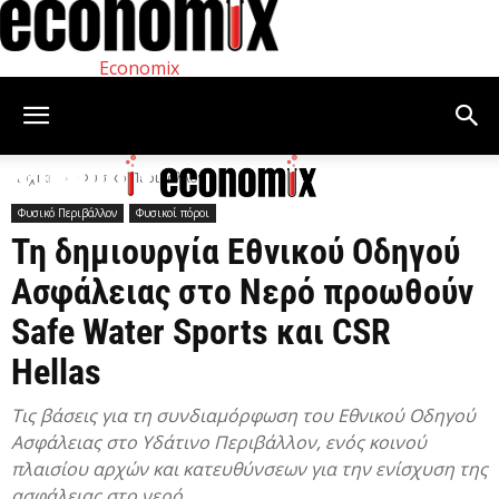
Economix
Αρχική
Φυσικό Περιβάλλον
Φυσικό Περιβάλλον
Φυσικοί πόροι
Τη δημιουργία Εθνικού Οδηγού
Ασφάλειας στο Νερό προωθούν
Safe Water Sports και CSR
Hellas
Τις βάσεις για τη συνδιαμόρφωση του Εθνικού Οδηγού
Ασφάλειας στο Υδάτινο Περιβάλλον, ενός κοινού
πλαισίου αρχών και κατευθύνσεων για την ενίσχυση της
ασφάλειας στο νερό