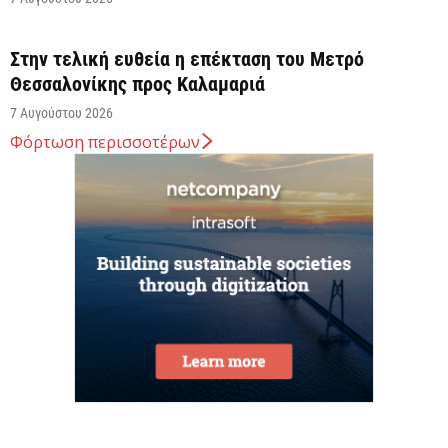
Στην τελική ευθεία η επέκταση του Μετρό
Θεσσαλονίκης προς Καλαμαριά
7 Αυγούστου 2026
Φόρτωση περισσοτέρων
Κ. Χατζηδάκης: Στον κάλαθο των αχρήστων οι
αμφισβητήσεις για το καλώδιο της ηλεκτρικής
διασύνδεσης...
6 Αυγούστου 2026
Κυβερνητική Επιτροπή Βιομηχανίας – Κυρ.
Μητσοτάκης: Η ενίσχυση της παραγωγικής βάσης
αποτελεί στρατηγική προτεραιότητα
6 Αυγούστου 2026