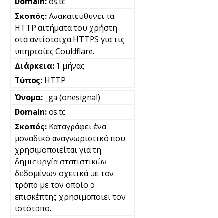
os.tc
Ανακατευθύνει τα
HTTP αιτήματα του χρήστη
στα αντίστοιχα HTTPS για τις
υπηρεσίες Couldflare.
1 μήνας
HTTP
_ga (onesignal)
os.tc
Καταγράφει ένα
μοναδικό αναγνωριστικό που
χρησιμοποιείται για τη
δημιουργία στατιστικών
δεδομένων σχετικά με τον
τρόπο με τον οποίο ο
επισκέπτης χρησιμοποιεί τον
ιστότοπο.