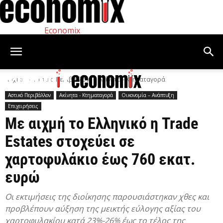
Economix
Αρχική
Αστικό Περιβάλλον
Ακίνητα - Κτηματαγορά
Αστικό Περιβάλλον
Ακίνητα - Κτηματαγορά
Οικονομία – Ανάπτυξη
Επιχειρήσεις
Με αιχμή το Ελληνικό η Trade
Estates στοχεύει σε
χαρτοφυλάκιο έως 760 εκατ.
ευρώ
Οι εκτιμήσεις της διοίκησης παρουσιάστηκαν χθες και
προβλέπουν αύξηση της μεικτής εύλογης αξίας του
χαρτοφυλακίου κατά 23%-26% έως το τέλος της