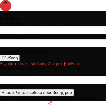
συνδεθείτε
Καλωσήρθατε! Συνδεθείτε στον λογαριασμό σας
το όνομα χρήστη σας
ο κωδικός πρόσβασης σας
Ξεχάσατε τον κωδικό σας; Ζητήστε βοήθεια
ΑΝΑΚΤΗΣΗ ΚΩΔΙΚΟΥ
Ανακτήστε τον κωδικό σας
το email σας
Ένας κωδικός πρόσβασης θα σταλθεί με e-mail σε εσάς.