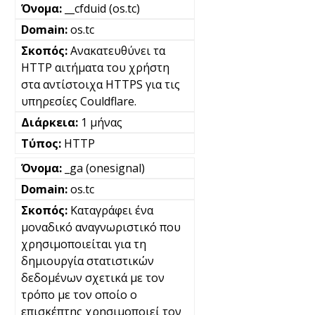
__cfduid (os.tc)
os.tc
Ανακατευθύνει τα
HTTP αιτήματα του χρήστη
στα αντίστοιχα HTTPS για τις
υπηρεσίες Couldflare.
1 μήνας
HTTP
_ga (onesignal)
os.tc
Καταγράφει ένα
μοναδικό αναγνωριστικό που
χρησιμοποιείται για τη
δημιουργία στατιστικών
δεδομένων σχετικά με τον
τρόπο με τον οποίο ο
επισκέπτης χρησιμοποιεί τον