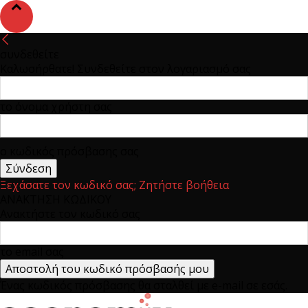
συνδεθείτε
Καλωσήρθατε! Συνδεθείτε στον λογαριασμό σας
το όνομα χρήστη σας
ο κωδικός πρόσβασης σας
Ξεχάσατε τον κωδικό σας; Ζητήστε βοήθεια
ΑΝΑΚΤΗΣΗ ΚΩΔΙΚΟΥ
Ανακτήστε τον κωδικό σας
το email σας
Ένας κωδικός πρόσβασης θα σταλθεί με e-mail σε εσάς.