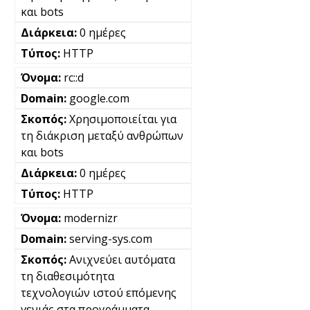
και bots
0 ημέρες
HTTP
rc::d
google.com
Χρησιμοποιείται για
τη διάκριση μεταξύ ανθρώπων
και bots
0 ημέρες
HTTP
modernizr
serving-sys.com
Ανιχνεύει αυτόματα
τη διαθεσιμότητα
τεχνολογιών ιστού επόμενης
γενιάς στα προγράμματα