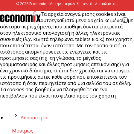
© 2026 Economix – Με την επιφύλαξη παντός δικαιώματος.
Τα αρχεία αναγνώρισης cookies είναι
αυτοεγκαθιστώμενα αρχεία κειμένου, με
σύντομο περιεχόμενο, που αποθηκεύονται επιτρεπτά
στον ηλεκτρονικό υπολογιστή ή άλλες ηλεκτρονικές
συσκευές (λ.χ. κινητά τηλέφωνα, tablets κ.ο.κ.) του χρήστη,
που επισκέπτεται έναν ιστότοπο. Με τον τρόπο αυτό, ο
ιστότοπος απομνημονεύει τις ενέργειες και τις
προτιμήσεις σας (π.χ. τη γλώσσα, το μέγεθος
γραμματοσειράς και άλλες προτιμήσεις απεικόνισης) για
ένα χρονικό διάστημα, κι έτσι δεν χρειάζεται να εισάγετε
τις προτιμήσεις αυτές κάθε φορά που επισκέπτεστε τον
ιστότοπο ή όταν περιηγείστε από μια σελίδα του σε άλλη.
Τα cookies σας βοηθούν να πλοηγηθείτε σε ένα
περιβάλλον που είναι πιο φιλικό προς τον χρήστη.
Απαραίτητα
Μονίμως