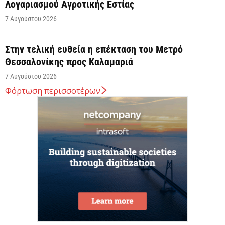
Λογαριασμού Αγροτικής Εστίας
7 Αυγούστου 2026
Στην τελική ευθεία η επέκταση του Μετρό
Θεσσαλονίκης προς Καλαμαριά
7 Αυγούστου 2026
Φόρτωση περισσοτέρων
Κ. Χατζηδάκης: Στον κάλαθο των αχρήστων οι
αμφισβητήσεις για το καλώδιο της ηλεκτρικής
διασύνδεσης...
6 Αυγούστου 2026
Κυβερνητική Επιτροπή Βιομηχανίας – Κυρ.
Μητσοτάκης: Η ενίσχυση της παραγωγικής βάσης
αποτελεί στρατηγική προτεραιότητα
6 Αυγούστου 2026