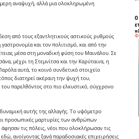
φήμερη αναψυχή, αλλά μια ολοκληρωμένη
Ο
ε
π
Φ
νδεση από τους εξαντλητικούς αστικούς ρυθμούς
5 
 γαστρονομία και τον πολιτισμό, και από την
τειας μέσα στη μοναδική φύση του Μαινάλου. Σε
H
σάνα, μέχρι τη Στεμνίτσα και την Καρύταινα, η
ε
Παρόλα αυτά, το κοινό συνδετικό στοιχείο
5 
τόπος διατηρεί ακέραιη την ψυχή του,
 του παρελθόντος στο πιο ελκυστικό, σύγχρονο
Η
δ
π
 δυναμική αυτής της αλλαγής. Tο υψόμετρο
σ
ου οι προσωπικές μαρτυρίες των ανθρώπων
5 
 άφησαν τις πόλεις, νέοι που ολοκλήρωσαν τις
 εδώ, ανοίγοντας ξανά παραδοσιακές επιχειρήσεις