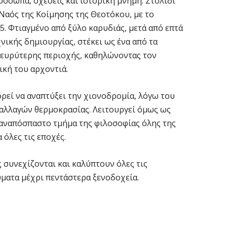
ρόσωπα, σχέσεις και ιστορική μνήμη. Στολίδι
 Ναός της Κοίμησης της Θεοτόκου, με το
. Φτιαγμένο από ξύλο καρυδιάς, μετά από επτά
G
ε
νικής δημιουργίας, στέκει ως ένα από τα
κα
 ευρύτερης περιοχής, καθηλώνοντας τον
5 
ική του αρχοντιά.
Υ
ρεί να αναπτύξει την χιονοδρομία, λόγω του
M
ν αλλαγών θερμοκρασίας. Λειτουργεί όμως ως
δ
αναπόσπαστο τμήμα της φιλοσοφίας όλης της
5 
 όλες τις εποχές.
Κ
 συνεχίζονται και καλύπτουν όλες τις
Κ
ματα μέχρι πεντάστερα ξενοδοχεία.
χ
5 