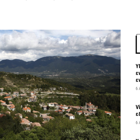
Υ
ε
ε
6 
V
ε
6 