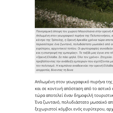
Πανοραμική άποψη του χωριού Μαγούλιανα στην ορεινή Αρ
Απλωμένη στον γεωγραφικό πυρήνα της Πελοποννήσου, στ
κέντρο της Τρίπολης, η Ορεινή Αρκαδία χρόνια τώρα αποτ
περισσότερα: ένα ζωντανό, πολυδιάστατο μωσαϊκό από α
ευρύτερου, αρχοντικού τοπίου. Οι φωτογραφίες συνοδεύου
και η επιστροφή της εμπειρίας». Το ταξίδι μας έγινε στο
«Ορεινή Ελλάδα. Σε πάει ψηλά. Όλο τον χρόνο». Στοχεύε
προβάλλοντας την ανάδειξη εμπειριών που σχετίζονται με 
τον πολιτισμό. H καμπάνια αναδεικνύει την ορεινή Ελλά
ισορροπία, δίνοντας τη δυνα
Απλωμένη στον γεωγραφικό πυρήνα της
και σε κοντινή απόσταση από το αστικό
τώρα αποτελεί έναν δημοφιλή τουριστικ
Ένα ζωντανό, πολυδιάστατο μωσαϊκό απ
ξεχωριστοί κόμβοι ενός ευρύτερου, αρχ