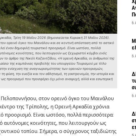
Χ
Α
Π
6 
καδία, Τρίτη 19 Μαΐου 2026 (δημοσιεύεται Κυριακή 31 Μαΐου 2026).
M
ον ορεινό όγκο του Μαινάλου και σε κοντινή απόσταση από το αστικό
ε
ελεί έναν δημοφιλή τουριστικό προορισμό. Είναι ωστόσο, πολλά
υτόνομες κοινότητες, που λειτουργούν ως ξεχωριστοί κόμβοι ενός
6 
ν το άρθρο της Νικόλ Καζαντζίδου, «Η ορεινή Αρκαδία, οι άνθρωποί της
 πλαίσιο της καμπάνιας προβολής του υπουργείου Τουρισμού με τίτλο
ι στην ενίσχυση της αναγνωρισιμότητας των ορεινών προορισμών,
Δ
τη φύση, την ευεξία και τον αθλητισμό, τη γαστρονομία, την ιστορία και
δα ως προορισμό που προσφέρει όχι μόνο αναψυχή, αλλά και εσωτερική
τ
σ
6 
 Πελοποννήσου, στον ορεινό όγκο του Μαινάλου
 κέντρο της Τρίπολης, η Ορεινή Αρκαδία χρόνια
Δ
ό προορισμό. Είναι ωστόσο, πολλά περισσότερα:
σ
ό αυτόνομες κοινότητες, που λειτουργούν ως
ε
οντικού τοπίου. Σήμερα, ο σύγχρονος ταξιδιώτης
5 