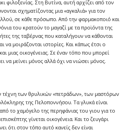
Ε
κι φιλοξενίας. Στη Βυτίνα, αυτή αρχίζει από τον
δ
νονται σχηματίζοντας μια «αγκαλιά» για τον
έ
 αλλού, σε κάθε πρόσωπο. Από την φαρμακοποιό και
5 
όνια του κρατούν το μαγαζί με τα προϊόντα της
τήτες της ταβέρνας που καταλήγουν να κάθονται
Έ
αι να μοιράζονται ιστορίες. Και κάπως έτσι ο
τ
και μιας οικογένειας. Σε έναν τόπο που μπορεί
τη
ει να μείνει μόνος αλλά όχι να νιώσει μόνος.
5 
Ο
δ
ην τέχνη των θρυλικών «πετράδων», των μαστόρων
π
ολόκληρης της Πελοποννήσου. Τα γλυκά είναι
5 
από το χαμόγελο της περηφάνιας του γιου για το
επισκέπτης γίνεται οικογένεια. Και το ζευγάρι
Ό
ει ότι στον τόπο αυτό κανείς δεν είναι
σ
8