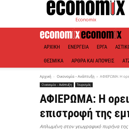
Economix
ΑΡΧΙΚΉ
ΕΝΈΡΓΕΙΑ
ΈΡΓΑ
ΑΣΤΙΚ
ΘΕΣΜΙΚΆ
ΆΡΘΡΑ ΚΑΙ ΑΠΌΨΕΙΣ
ΑΤ
Αρχική
Οικονομία – Ανάπτυξη
ΑΦΙΕΡΩΜΑ: Η ορει
Οικονομία – Ανάπτυξη
Τουρισμός
ΑΦΙΕΡΩΜΑ: Η ορειν
επιστροφή της εμ
Απλωμένη στον γεωγραφικό πυρήνα της 