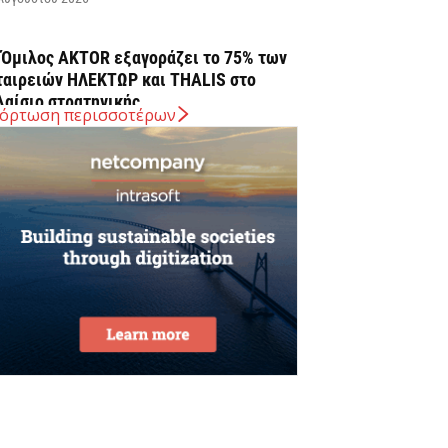
 Όμιλος AKTOR εξαγοράζει το 75% των
ταιρειών ΗΛΕΚΤΩΡ και THALIS στο
λαίσιο στρατηγικής...
όρτωση περισσοτέρων
Αυγούστου 2026
ELLENiQ ENERGY: Με EBITDA 734 εκατ.
υρώ στο α΄ εξάμηνο
Αυγούστου 2026
 ΕΕ θα χρησιμοποιήσει 1,4
ισεκατομμύριο ευρώ από τόκους
αγωμένων ρωσικών περιουσιακών
τοιχείων για...
Αυγούστου 2026