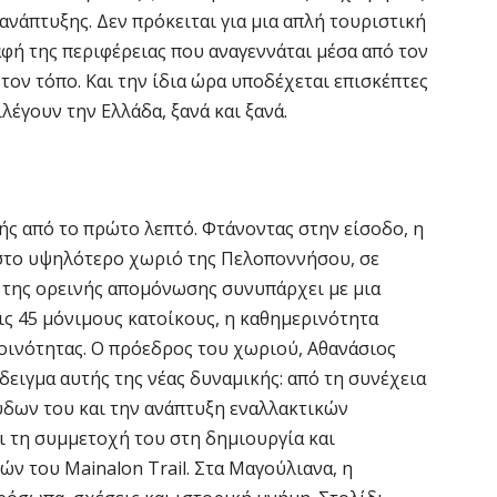
Χ
ανάπτυξης. Δεν πρόκειται για μια απλή τουριστική
s
αφή της περιφέρειας που αναγεννάται μέσα από τον
5 
τον τόπο. Και την ίδια ώρα υποδέχεται επισκέπτες
λέγουν την Ελλάδα, ξανά και ξανά.
Σ
Ε
κ
5 
ς από το πρώτο λεπτό. Φτάνοντας στην είσοδο, η
 στο υψηλότερο χωριό της Πελοποννήσου, σε
Ά
 της ορεινής απομόνωσης συνυπάρχει με μια
ο
ις 45 μόνιμους κατοίκους, η καθημερινότητα
π
οινότητας. Ο πρόεδρος του χωριού, Αθανάσιος
5 
ειγμα αυτής της νέας δυναμικής: από τη συνέχεια
ύδων του και την ανάπτυξη εναλλακτικών
Κ
ι τη συμμετοχή του στη δημιουργία και
α
ε
 του Mainalon Trail. Στα Μαγούλιανα, η
5 