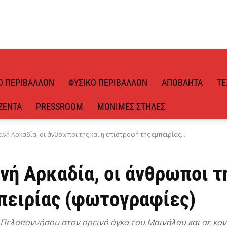
Ό ΠΕΡΙΒΆΛΛΟΝ
ΦΥΣΙΚΌ ΠΕΡΙΒΆΛΛΟΝ
ΑΠΌΒΛΗΤΑ
ΤΕ
ΖΈΝΤΑ
PRESSROOM
ΜΌΝΙΜΕΣ ΣΤΉΛΕΣ
νή Αρκαδία, οι άνθρωποι της και η επιστροφή της εμπειρίας...
ή Αρκαδία, οι άνθρωποι τη
πειρίας (φωτογραφίες)
Πελοποννήσου στον ορεινό όγκο του Μαινάλου και σε κον