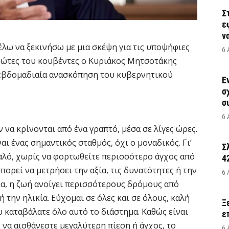
Σ
ε
να
λω να ξεκινήσω με μια σκέψη για τις υποψήφιες
6 
πρώτες του κουβέντες ο Κυριάκος Μητσοτάκης
 εβδομαδιαία ανασκόπηση του κυβερνητικού
Έ
σ
σ
6 
 να κρίνονται από ένα γραπτό, μέσα σε λίγες ώρες.
ναι ένας σημαντικός σταθμός, όχι ο μοναδικός. Γι’
Σ
αλό, χωρίς να φορτωθείτε περισσότερο άγχος από
4
πορεί να μετρήσει την αξία, τις δυνατότητες ή την
6 
ρα, η ζωή ανοίγει περισσότερους δρόμους από
την ηλικία. Εύχομαι σε όλες και σε όλους, καλή
Ξ
υ καταβάλατε όλο αυτό το διάστημα. Καθώς είναι
ε
 να αισθάνεστε μεγαλύτερη πίεση ή άγχος, το
6 