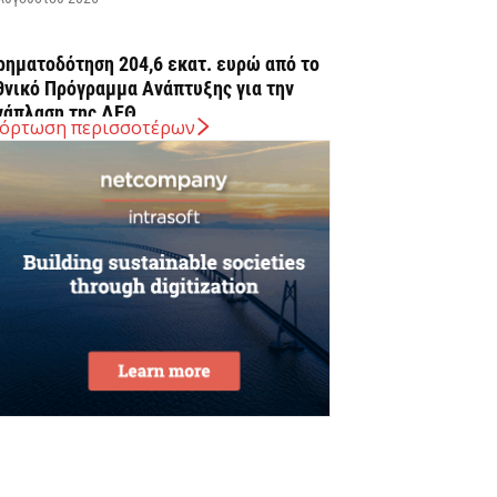
ρηματοδότηση 204,6 εκατ. ευρώ από το
θνικό Πρόγραμμα Ανάπτυξης για την
νάπλαση της ΔΕΘ
όρτωση περισσοτέρων
Αυγούστου 2026
ΠΕΚΑ: Αύριο η δεύτερη πληρωμή των
ικαιούχων του Λογαριασμού Αγροτικής
στίας
Αυγούστου 2026
rediaBank: Στα 53,6 εκατ. ευρώ τα
παναλαμβανόμενα λειτουργικά κέρδη
Αυγούστου 2026
ιομηχανία: επίθεση ουσίας από ΕΛΑΣ σε