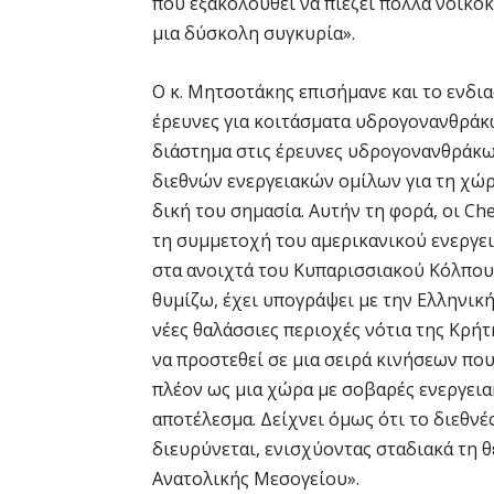
που εξακολουθεί να πιέζει πολλά νοικο
μια δύσκολη συγκυρία».
Ο κ. Μητσοτάκης επισήμανε και το ενδι
έρευνες για κοιτάσματα υδρογονανθράκω
διάστημα στις έρευνες υδρογονανθράκω
διεθνών ενεργειακών ομίλων για τη χώρα
δική του σημασία. Αυτήν τη φορά, οι C
τη συμμετοχή του αμερικανικού ενεργε
στα ανοιχτά του Κυπαρισσιακού Κόλπου,
θυμίζω, έχει υπογράψει με την Ελληνικ
νέες θαλάσσιες περιοχές νότια της Κρήτ
να προστεθεί σε μια σειρά κινήσεων πο
πλέον ως μια χώρα με σοβαρές ενεργεια
αποτέλεσμα. Δείχνει όμως ότι το διεθνέ
διευρύνεται, ενισχύοντας σταδιακά τη 
Ανατολικής Μεσογείου».