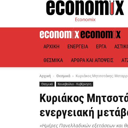
Economix
ΑΡΧΙΚΉ
ΕΝΈΡΓΕΙΑ
ΈΡΓΑ
ΑΣΤΙΚ
ΘΕΣΜΙΚΆ
ΆΡΘΡΑ ΚΑΙ ΑΠΌΨΕΙΣ
ΑΤ
Αρχική
Θεσμικά
Κυριάκος Μητσοτάκης: Μεταρρυ
Θεσμικά
Κοινοβούλιο - Κυβέρνηση
Κυριάκος Μητσοτά
ενεργειακή μετάβ
«Ημέρες Πανελλαδικών εξετάσεων και θέ