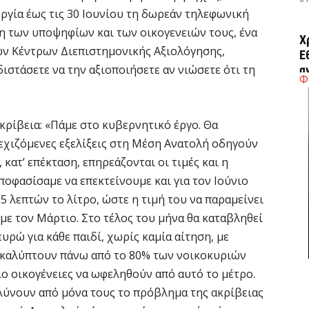
υργία έως τις 30 Ιουνίου τη δωρεάν τηλεφωνική
η των υποψηφίων και των οικογενειών τους, ένα
Χ
ν Κέντρων Διεπιστημονικής Αξιολόγησης,
Ε
ιστάσετε να την αξιοποιήσετε αν νιώσετε ότι τη
α
Φ
6 
κρίβεια: «Πάμε στο κυβερνητικό έργο. Θα
Ο
νεχιζόμενες εξελίξεις στη Μέση Ανατολή οδηγούν
δ
Ε
 κατ’ επέκταση, επηρεάζονται οι τιμές και η
ποφασίσαμε να επεκτείνουμε και για τον Ιούνιο
6 
15 λεπτών το λίτρο, ώστε η τιμή του να παραμείνει
με τον Μάρτιο. Στο τέλος του μήνα θα καταβληθεί
C
ε
υρώ για κάθε παιδί, χωρίς καμία αίτηση, με
 καλύπτουν πάνω από το 80% των νοικοκυριών
6 
ο οικογένειες να ωφεληθούν από αυτό το μέτρο.
 λύνουν από μόνα τους το πρόβλημα της ακρίβειας
Β