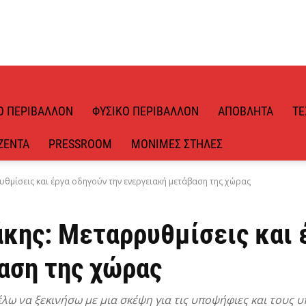
Ό ΠΕΡΙΒΆΛΛΟΝ
ΦΥΣΙΚΌ ΠΕΡΙΒΆΛΛΟΝ
ΑΠΌΒΛΗΤΑ
ΤΕ
ΖΈΝΤΑ
PRESSROOM
ΜΌΝΙΜΕΣ ΣΤΉΛΕΣ
θμίσεις και έργα οδηγούν την ενεργειακή μετάβαση της χώρας
κης: Μεταρρυθμίσεις και 
αση της χώρας
λω να ξεκινήσω με μια σκέψη για τις υποψήφιες και τους 