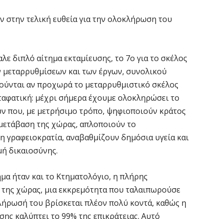
Ο
ν στην τελική ευθεία για την ολοκλήρωση του
6 
Ό
ε διπλό αίτημα εκταμίευσης, το 7ο για το σκέλος
ε
0,
ων μεταρρυθμίσεων και των έργων, συνολικού
ιούνται αν προχωρά το μεταρρυθμιστικό σκέλος
6 
ταφατική: μέχρι σήμερα έχουμε ολοκληρώσει το
ν που, με μετρήσιμο τρόπο, ψηφιοποιούν κράτος
Ο
ε
 μετάβαση της χώρας, απλοποιούν το
η γραφειοκρατία, αναβαθμίζουν δημόσια υγεία και
6 
μή δικαιοσύνης.
Ά
μα ήταν και το Κτηματολόγιο, η πλήρης
m
π
 της χώρας, μια εκκρεμότητα που ταλαιπωρούσε
6 
λήρωσή του βρίσκεται πλέον πολύ κοντά, καθώς η
ης καλύπτει το 99% της επικράτειας. Αυτό