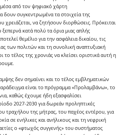
, μέσα από τον ψηφιακό χάρτη
Υ
Π
, να δουν συγκεντρωμένα τα στοιχεία της
H
που χρειάζεται, να ζητήσουν διορθώσεις. Πρόκειται
6 
 ξεπερνά κατά πολύ τα όρια μιας απλής
ποτελεί θεμέλιο για την ασφάλεια δικαίου, τις
Υ
ίας των πολιτών και τη συνολική αναπτυξιακή
ε
ι το τέλος της χρονιάς να κλείσει οριστικά αυτή η
ε
ρουμε.
6 
μψης δεν σημαίνει και το τέλος εμβληματικών
V
παράδειγμα είναι το πρόγραμμα «Προλαμβάνω», το
ε
όνια, καθώς έχουμε ήδη εξασφαλίσει
6 
ρίοδο 2027-2030 για δωρεάν προληπτικές
του τραχήλου της μήτρας, του παχέος εντέρου, για
κία σε ενήλικες και ανήλικους και τη νεφρική
αετίες ο «φτωχός συγγενής» του συστήματος