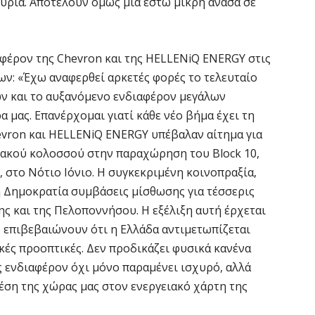
κυριά. Αποτελούν όμως μια έστω μικρή ανάσα σε
κ
6 
αφέρον της Chevron και της HELLENiQ ENERGY στις
Ο
ν: «Έχω αναφερθεί αρκετές φορές το τελευταίο
σ
ν και το αυξανόμενο ενδιαφέρον μεγάλων
6 
 μας. Επανέρχομαι γιατί κάθε νέο βήμα έχει τη
hevron και HELLENiQ ENERGY υπέβαλαν αίτημα για
Ν
ιακού κολοσσού στην παραχώρηση του Block 10,
Ι
 στο Νότιο Ιόνιο. Η συγκεκριμένη κοινοπραξία,
6 
ή Δημοκρατία συμβάσεις μίσθωσης για τέσσερις
ης και της Πελοποννήσου. Η εξέλιξη αυτή έρχεται
Ψ
υ επιβεβαιώνουν ότι η Ελλάδα αντιμετωπίζεται
κ
κές προοπτικές. Δεν προδικάζει φυσικά κανένα
6 
ς ενδιαφέρον όχι μόνο παραμένει ισχυρό, αλλά
θέση της χώρας μας στον ενεργειακό χάρτη της
Α
χ