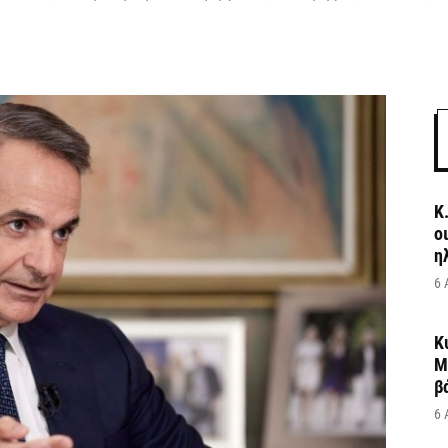
Κ
ο
η
6 
Κ
Μ
β
6 