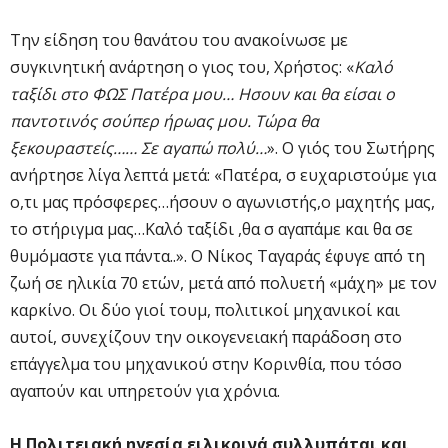
Την είδηση του θανάτου του ανακοίνωσε με
συγκινητική ανάρτηση ο γιος του, Χρήστος: «
Καλό
ταξίδι στο ΦΩΣ Πατέρα μου… Ησουν και θα είσαι ο
παντοτινός σούπερ ήρωας μου. Τώρα θα
ξεκουραστείς…… Σε αγαπώ πολύ…
». Ο γιός του Σωτήρης
ανήρτησε λίγα λεπτά μετά: «Πατέρα, σ ευχαριστούμε για
ο,τι μας πρόσφερες…ήσουν ο αγωνιστής,ο μαχητής μας,
το στήριγμα μας…Καλό ταξίδι ,θα σ αγαπάμε και θα σε
θυμόμαστε για πάντα..». Ο Νίκος Ταγαράς έφυγε από τη
ζωή σε ηλικία 70 ετών, μετά από πολυετή «μάχη» με τον
καρκίνο. Οι δύο γιοί τουμ, πολιτικοί μηχανικοί και
αυτοί, συνεχίζουν την οικογενειακή παράδοση στο
επάγγελμα του μηχανικού στην Κορινθία, που τόσο
αγαπούν και υπηρετούν για χρόνια.
Η Πολιτειακή ηγεσία ειλικρινά συλλυπάται και