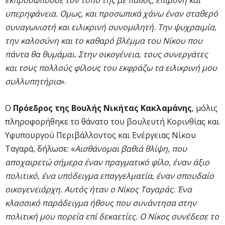
εκπροσωπούσε τον τόπο της με πάθος, επιμονή και
υπερηφάνεια. Ομως, και προσωπικά χάνω έναν σταθερό
συναγωνιστή και ειλικρινή συνομιλητή. Την ψυχραιμία,
την καλοσύνη και το καθαρό βλέμμα του Νίκου που
πάντα θα θυμάμαι. Στην οικογένεια, τους συνεργάτες
και τους πολλούς φίλους του εκφράζω τα ειλικρινή μου
συλλυπητήρια
».
Ο
Πρόεδρος της Βουλής Νικήτας Κακλαμάνης
, μόλις
πληροφορήθηκε το θάνατο του βουλευτή Κορινθίας και
Υφυπουργού Περιβάλλοντος και Ενέργειας Νίκου
Ταγαρά, δήλωσε: «
Αισθάνομαι βαθιά θλίψη, που
αποχαιρετώ σήμερα έναν πραγματικό φίλο, έναν άξιο
πολιτικό, ένα υπόδειγμα επαγγελματία, έναν σπουδαίο
οικογενειάρχη. Αυτός ήταν ο Νίκος Ταγαράς. Ένα
κλασσικό παράδειγμα ήθους που συνάντησα στην
πολιτική μου πορεία επί δεκαετίες. Ο Νίκος συνέδεσε το