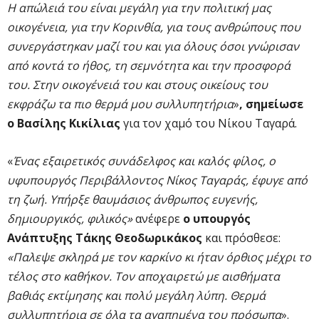
Η απώλειά του είναι μεγάλη για την πολιτική μας
οικογένεια, για την Κορινθία, για τους ανθρώπους που
συνεργάστηκαν μαζί του και για όλους όσοι γνώρισαν
από κοντά το ήθος, τη σεμνότητα και την προσφορά
του. Στην οικογένειά του και στους οικείους του
εκφράζω τα πιο θερμά μου συλλυπητήρια
»
, σημείωσε
ο Βασίλης Κικίλιας
για τον χαμό του Νίκου Ταγαρά.
«
Ένας εξαιρετικός συνάδελφος και καλός φίλος, ο
υφυπουργός Περιβάλλοντος Νίκος Ταγαράς, έφυγε από
τη ζωή. Υπήρξε θαυμάσιος άνθρωπος ευγενής,
δημιουργικός, φιλικός»
ανέφερε
ο υπουργός
Ανάπτυξης Τάκης Θεοδωρικάκος
και πρόσθεσε:
«Παλεψε σκληρά με τον καρκίνο κι ήταν όρθιος μέχρι το
τέλος στο καθήκον. Τον αποχαιρετώ με αισθήματα
βαθιάς εκτίμησης και πολύ μεγάλη λύπη. Θερμά
συλλυπητήρια σε όλα τα αγαπημένα του πρόσωπα
».