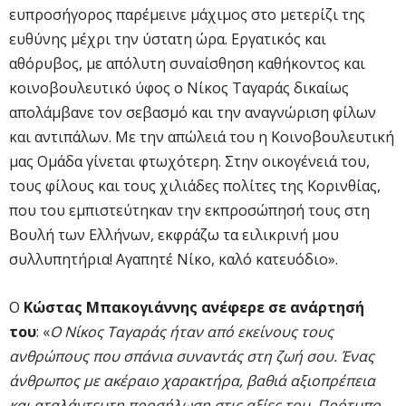
ευπροσήγορος παρέμεινε μάχιμος στο μετερίζι της
ευθύνης μέχρι την ύστατη ώρα. Εργατικός και
αθόρυβος, με απόλυτη συναίσθηση καθήκοντος και
κοινοβουλευτικό ύφος ο Νίκος Ταγαράς δικαίως
απολάμβανε τον σεβασμό και την αναγνώριση φίλων
και αντιπάλων. Με την απώλειά του η Κοινοβουλευτική
μας Ομάδα γίνεται φτωχότερη. Στην οικογένειά του,
τους φίλους και τους χιλιάδες πολίτες της Κορινθίας,
που του εμπιστεύτηκαν την εκπροσώπησή τους στη
Βουλή των Ελλήνων, εκφράζω τα ειλικρινή μου
συλλυπητήρια! Αγαπητέ Νίκο, καλό κατευόδιο».
O
Κώστας Μπακογιάννης ανέφερε σε ανάρτησή
του
: «
Ο Νίκος Ταγαράς ήταν από εκείνους τους
ανθρώπους που σπάνια συναντάς στη ζωή σου. Ένας
άνθρωπος με ακέραιο χαρακτήρα, βαθιά αξιοπρέπεια
και αταλάντευτη προσήλωση στις αξίες του. Πρότυπο