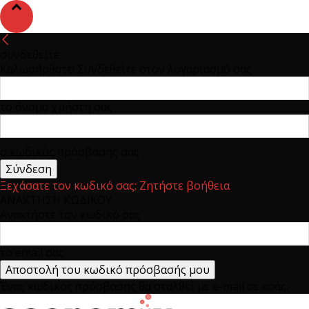
συνδεθείτε
Καλωσήρθατε! Συνδεθείτε στον λογαριασμό σας
το όνομα χρήστη σας
ο κωδικός πρόσβασης σας
Ξεχάσατε τον κωδικό σας; Ζητήστε βοήθεια
ΑΝΑΚΤΗΣΗ ΚΩΔΙΚΟΥ
Ανακτήστε τον κωδικό σας
το email σας
Ένας κωδικός πρόσβασης θα σταλθεί με e-mail σε εσάς.