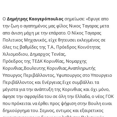
Ο
Δημήτρης Καογερόπουλος
σημείωσε: «Εφυγε απο
την ζωη ο αγαπημένος μας φίλος Νικος Ταγαρας μετα
απο άνιση μάχη με την επάρατο. Ο Νίκος Ταγαρας
Πολιτικος Μηχανικός, είχε θητευσει εκλεγμένος σε
όλες τις βαθμίδες της Τ.Α., Πρόεδρος Κοινότητας
Χιλιομοδιου, Δημαρχος Τενέας,
Πρόεδρος της ΤΕΔΚ Κορινθίας, Νομαρχης
Κορινθιας,Βουλευτης Κορινθιας,Αναπληρωτής
Υπουργος Περιβάλλοντος, Υφυπουργος στο Υπουργειο
Περιβάλλοντος και Ενέργειας.Ειχε συμβάλλει τα
μέγιστα για την ανάπτυξη της Κορινθιας και όχι μόνο,
άφησε την σφραγίδα του σε όλη την Ελλαδα, ο νέος ΓΟΚ
που πρόκειται να έρθει προς ψήφιση στην Βουλη ειναι
δημιούργημα του. Σεμνος, εντιμος και εξαιρετικος