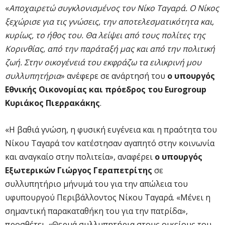
«
Αποχαιρετώ συγκλονισμένος τον Νίκο Ταγαρά. Ο Νίκος
ξεχώρισε για τις γνώσεις, την αποτελεσματικότητα και,
κυρίως, το ήθος του. Θα λείψει από τους πολίτες της
Κορινθίας, από την παράταξή μας και από την πολιτική
ζωή. Στην οικογένειά του εκφράζω τα ειλικρινή μου
συλλυπητήρια
» ανέφερε σε ανάρτησή του
ο υπουργός
Εθνικής Οικονομίας και πρόεδρος του Eurogroup
Κυριάκος Πιερρακάκης
.
«Η βαθιά γνώση, η φυσική ευγένεια και η πραότητα του
Νίκου Ταγαρά τον κατέστησαν αγαπητό στην κοινωνία
και αναγκαίο στην πολιτεία», αναφέρει
ο υπουργός
Εξωτερικών Γιώργος Γεραπετρίτης
σε
συλλυπητήριο μήνυμά του για την απώλεια του
υφυπουργού Περιβάλλοντος Νίκου Ταγαρά. «Μένει η
σημαντική παρακαταθήκη του για την πατρίδα»,
προσθέτει. «Θερμά συλλυπητήρια στους οικείους του