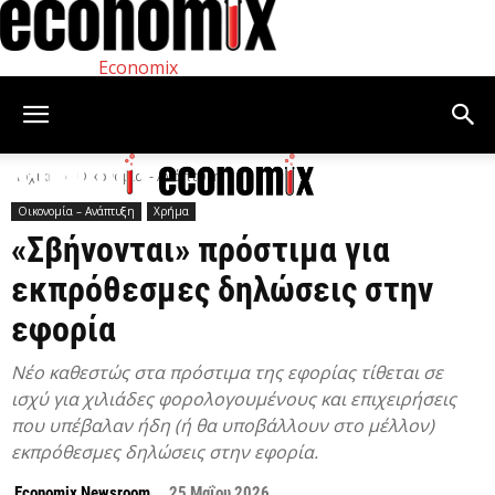
Economix
Αρχική
Οικονομία – Ανάπτυξη
Οικονομία – Ανάπτυξη
Χρήμα
«Σβήνονται» πρόστιμα για
εκπρόθεσμες δηλώσεις στην
εφορία
Νέο καθεστώς στα πρόστιμα της εφορίας τίθεται σε
ισχύ για χιλιάδες φορολογουμένους και επιχειρήσεις
που υπέβαλαν ήδη (ή θα υποβάλλουν στο μέλλον)
εκπρόθεσμες δηλώσεις στην εφορία.
Economix Newsroom
25 Μαΐου 2026