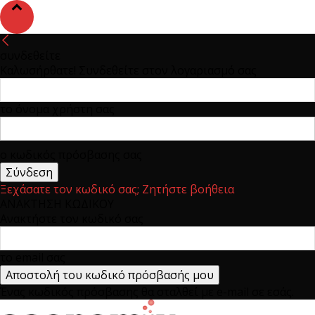
συνδεθείτε
Καλωσήρθατε! Συνδεθείτε στον λογαριασμό σας
το όνομα χρήστη σας
ο κωδικός πρόσβασης σας
Ξεχάσατε τον κωδικό σας; Ζητήστε βοήθεια
ΑΝΑΚΤΗΣΗ ΚΩΔΙΚΟΥ
Ανακτήστε τον κωδικό σας
το email σας
Ένας κωδικός πρόσβασης θα σταλθεί με e-mail σε εσάς.