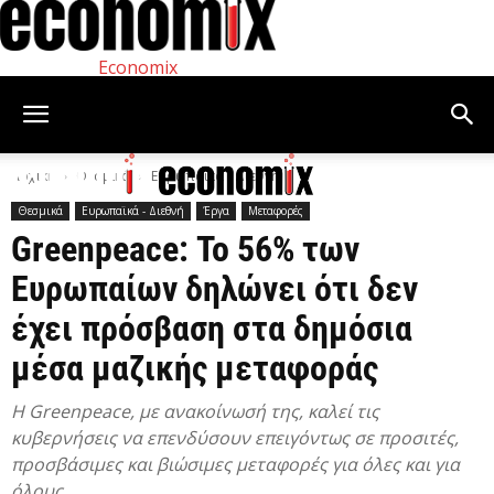
Economix
Αρχική
Θεσμικά
Ευρωπαϊκά - Διεθνή
Θεσμικά
Ευρωπαϊκά - Διεθνή
Έργα
Μεταφορές
Greenpeace: Το 56% των
Ευρωπαίων δηλώνει ότι δεν
έχει πρόσβαση στα δημόσια
μέσα μαζικής μεταφοράς
Η Greenpeace, με ανακοίνωσή της, καλεί τις
κυβερνήσεις να επενδύσουν επειγόντως σε προσιτές,
προσβάσιμες και βιώσιμες μεταφορές για όλες και για
όλους.