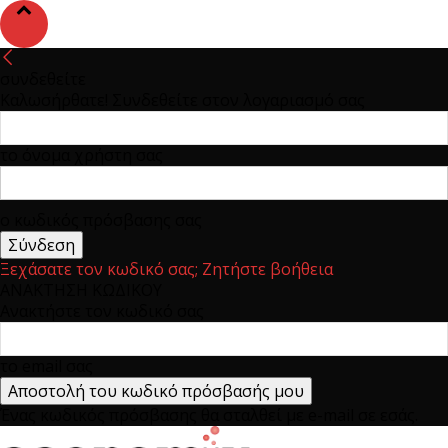
συνδεθείτε
Καλωσήρθατε! Συνδεθείτε στον λογαριασμό σας
το όνομα χρήστη σας
ο κωδικός πρόσβασης σας
Ξεχάσατε τον κωδικό σας; Ζητήστε βοήθεια
ΑΝΑΚΤΗΣΗ ΚΩΔΙΚΟΥ
Ανακτήστε τον κωδικό σας
το email σας
Ένας κωδικός πρόσβασης θα σταλθεί με e-mail σε εσάς.