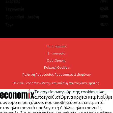
7041
Ενέργεια
Στήριξη σε περισσότερους από 1.600 φοιτητές του
5245
Τεχνολογία
Πανεπιστημίου Κρήτης με 3,358 εκατ. ευρώ για...
5090
Ευρωπαϊκά - Διεθνή
7 Αυγούστου 2026
4877
Έργα
Η Deloitte Ελλάδος αποκλειστικός
χρηματοοικονομικός σύμβουλος του Ομίλου ΔΕΗ
Ποιοι είμαστε
για τη στρατηγική είσοδό του...
Επικοινωνία
7 Αυγούστου 2026
Όροι Χρήσης
Πολιτική Cookies
Πολιτική Προστασίας Προσωπικών Δεδομένων
© 2026 Economix – Με την επιφύλαξη παντός δικαιώματος.
Τα αρχεία αναγνώρισης cookies είναι
αυτοεγκαθιστώμενα αρχεία κειμένου, με
σύντομο περιεχόμενο, που αποθηκεύονται επιτρεπτά
στον ηλεκτρονικό υπολογιστή ή άλλες ηλεκτρονικές